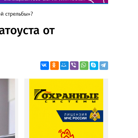
ой стрельбы»?
тоуста от