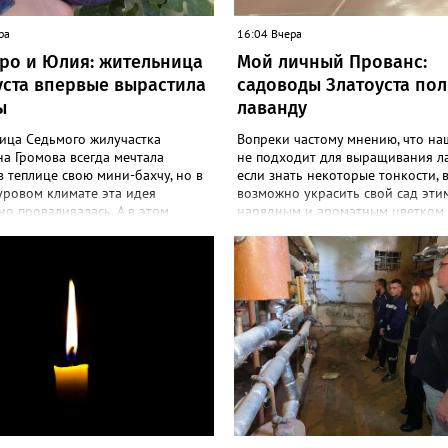
ра
16:04 Вчера
ро и Юлия: жительница
Мой личный Прованс:
уста впервые вырастила
садоводы Златоуста по
ы
лаванду
ица Седьмого жилучастка
Вопреки частому мнению, что на
а Громова всегда мечтала
не подходит для выращивания л
в теплице свою мини-бахчу, но в
если знать некоторые тонкости, 
уровом климате эта идея
возможно украсить свой сад эти
о проваливалась. А в этом
нарядным и ароматным цветком.
 получилось! «Златоуст.инфо»
больше садоводов Златоуста стр
екреты выращивания полосатой
разводить лаванду за её особую 
Сколько раньше не пыталась
и дивный запах. «Златоуст.инфо»
ться пусть маленьким, но своим
об успешном опыте местных дач
м, всё мимо: вырастали до
вырастила лаванду нежно-сирен
бобов и отваливались, -
красивого цвета из семян (на фото
сь со «Златоуст.инфо» садовод.
отметила «Златоуст.инфо» хозяй
 году посадила сорт так
частного дома Екатерина Бойко. 
мых северных арбузов – «Юлия»,
Посадила вдоль забора, потому ч
«Коккоро» (он жёлтый и, говорят,
низины этот цветок не любит. Во
адкий). Вот уже первый на пару
второй год растет и радует меня
рел. Чтобы не оборвал плеть,
просят саженцы: аромат и до них
ваю своих полосатиков в сетках
доносится. В конце лета собираю