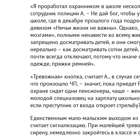
«Я проработал охранником в школе несколь
сотрудник полиции А. – Не дай бог, чтобы 
школе, где в декабре прошлого года подро
девизом «Ничьи жизни не важны». Однако,
мозгами», полными ненависти ко всему жив
запрещено досматривать детей, и они смогу
нереально – как досматривать сотни детей
почти всегда отключают, потому что иначе
одежде, пряжки ремней».
«Тревожная» кнопка, считает А., в случае с
что произошло ЧП, – значит, пока приедет Р
охране сидят одни пенсионеры, чаще – же
молодой спецназовец на зарплату школьного
если преступник от входа откроет стрельбу
Единственным мало-мальским выходом из си
считает сигнализацию. При малейшей тревог
сирену, немедленно закройтесь в классе и