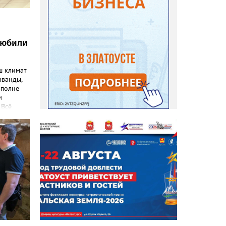
любили
ш климат
аванды,
вполне
м
 Всё
емятся
эстетику
 узнал
ниц. «Я
евого
), -
ка
–
то
т уже
. Соседи
 лаванду