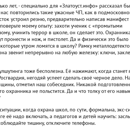
ко лет, - специально для «Златоуст.инфо» рассказал б
у нас повторились такие ужасные ЧП, как в подмосковно
сток устроил резню, предварительно написав манифест
 поверьте моему опыту: захоти ученик с «промытыми
ому, учинить террор в школе, он сделает это. Охранник
т пронести и нож, и пистолет. Да и физически это было
, которые утром ломятся в школу? Рамку металлодетект
 она звенит непрерывно на любую железку: ключи, закл
кулшутинга тоже бесполезна. Её нажимают, когда станет 
осгвардия, негодяй успеет сделать своё черное дело. Н
нщины, отметил наш собеседник. Никакой подготовлен
 охранника не польстится. Да и что толку от его навык
?
туации, когда охрана школ, по сути, формальна, экс-с
е её надо включать, а педагогов и детей научить: зас
 соблюдайте тишину, отключите телефоны.