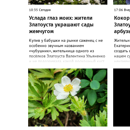
10:35 Сегодня
17:06 Вче
Услада глаз моих: жители
Кокор
Златоуста украшают сады
Злато
жемчугом
арбуз
Купив у бабушки на рынке саженец с не
Жительн
особенно звучным названием
Екатерин
«чубушник», жительница одного из
создать 
посёлков Златоуста Валентина Ульяненко
нашем с
и не подозревала, какой роскошный куст
неизменн
украсит её сад. А аромат – слаще, чем у
сезоне –
жасмина! «Златоуст.инфо» узнал
узнал с
особенности ухода за этим кустарником.
ягоды. «
«Всем своим подругам и коллегам
полакоми
посоветовала непременно посадить
арбузико
чубушник, и его становится в нашем
размера 
городе всё больше, - рассказала нашему
поделила
порталу Валентина. – У меня растёт, на
– В этом
мой взгляд, самый красивый сорт –
называе
«Жемчуг». Моему кусту (на фото) четыре
а также 
года, достаточно компактный. Махровые
очень сл
цветки - диаметром шесть сантиметров.
кило выз
Цветёт в июле не менее трёх недель.
подвеши