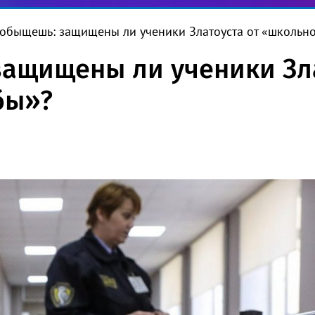
 обыщешь: защищены ли ученики Златоуста от «школьн
защищены ли ученики Зла
бы»?