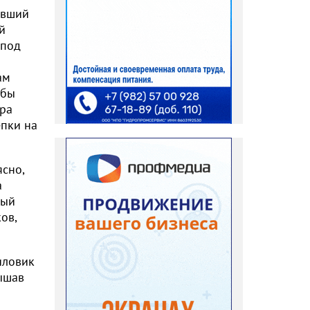
ывший
й
 под
ам
 бы
ора
епки на
ясно,
а
ный
ов,
иловик
лышав