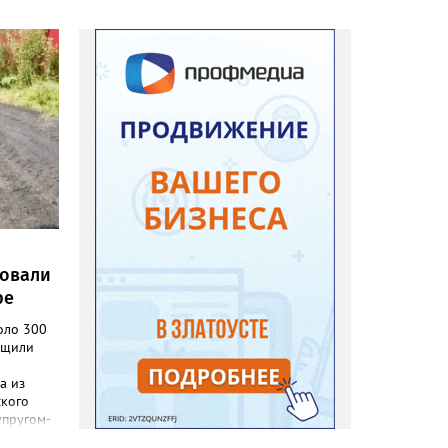
ровали
ре
оло 300
бщили
а из
ского
упругом-
а в