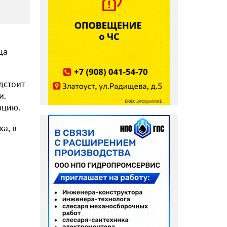
ца
дстоит
и.
ацию.
а, в