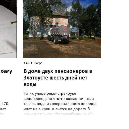
тратила
на,
раться к
ы
 до
ать
но», –
ки
сь,
пали.
14:01 Вчера
ься в
схему
В доме двух пенсионеров в
Златоусте шесть дней нет
воды
На их улице реконструируют
водопровод, но что-то пошло не так, и
а 470
теперь вода из повреждённого колодца
ищет
идёт не в кран, а льётся на дорогу. В
ту
муниципальном «Водоснабжении» 80-
 должен
летних жителей дома №88 на Мичурина
ническом
послали к водовозке. О проблеме в