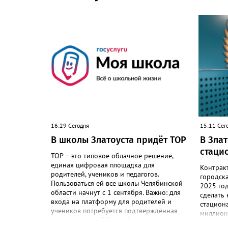
16:29 Сегодня
15:11 Сег
В школы Златоуста придёт ТОР
В Зла
стаци
ТОР – это типовое облачное решение,
единая цифровая площадка для
Контрак
родителей, учеников и педагогов.
городск
Пользоваться ей все школы Челябинской
2025 го
области начнут с 1 сентября. Важно: для
сделать
входа на платформу для родителей и
стациона
учеников потребуется подтверждённая
миллион
учётная запись ЕСИА. «Главная цель –
«Подряд