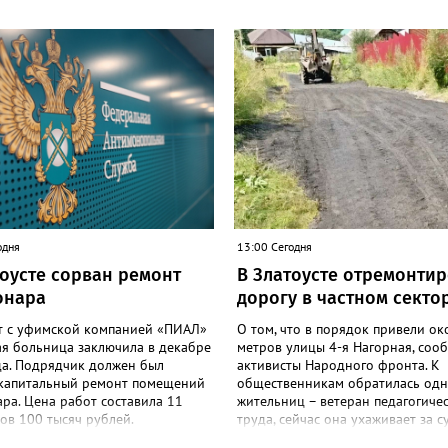
одня
13:00 Сегодня
тоусте сорван ремонт
В Златоусте отремонти
онара
дорогу в частном секто
т с уфимской компанией «ПИАЛ»
О том, что в порядок привели ок
ая больница заключила в декабре
метров улицы 4-я Нагорная, соо
да. Подрядчик должен был
активисты Народного фронта. К
 капитальный ремонт помещений
общественникам обратилась одн
ра. Цена работ составила 11
жительниц – ветеран педагогиче
ов 100 тысяч рублей.
труда, сейчас она ухаживает за с
чик к исполнению обязательств
инвалидом. «Дорога годами был