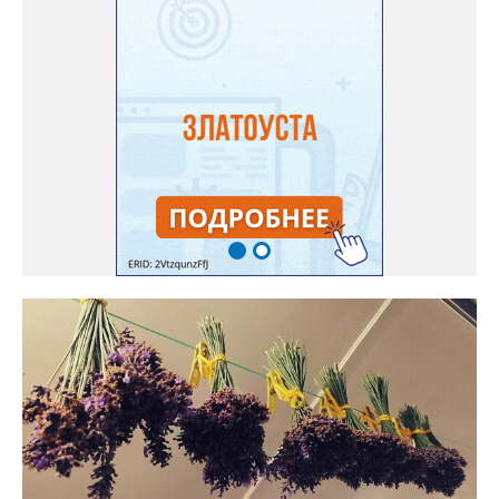
норма зрелости для «Коккоро» - не менее 42 дней от завязи
размером с грецкий орех. Екатерина выяснила у знающих
людей и причину своих неудач – её сеянцы не опылялись, и это
нужно было делать самостоятельно. «Мужской» цветочек для
этого прикладывают к «женскому» - тычинку к пестику. Фото:
Екатерина Громова, специально для «Златоуст.инфо».
Обсуждение новости здесь
ВКОНТАКТЕ https://vk.com/newszlatoust74