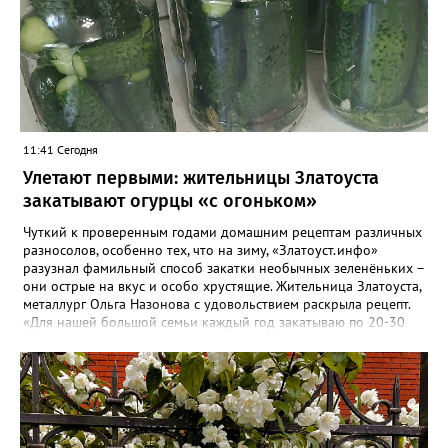
11:41 Сегодня
Улетают первыми: жительницы Златоуста
закатывают огурцы «с огоньком»
Чуткий к проверенным годами домашним рецептам различных
разносолов, особенно тех, что на зиму, «Златоуст.инфо»
разузнал фамильный способ закатки необычных зеленёньких –
они острые на вкус и особо хрустящие. Жительница Златоуста,
металлург Ольга Назонова с удовольствием раскрыла рецепт.
«Для нашей большой семьи каждый год закатываю по 20-30
банок таких огурчиков «с огоньком», но они всё равно
улетают со стола первыми, а гости неизменно просят рецепт, -
отметила Ольга. – Несмотря на это неласковое лето, парники
уже полны огурцов. Запаситесь любым недорогим острым
кетчупом и попробуйте наш семейный рецепт. Дети называют
его «Бомбяо». Первое, советует Ольга, - замачиваем огурцы в