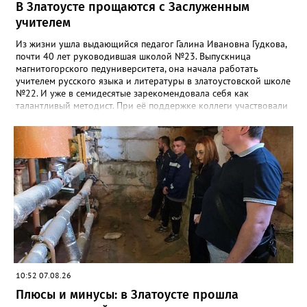
В Златоусте прощаются с Заслуженным
учителем
Из жизни ушла выдающийся педагог Галина Ивановна Гудкова,
почти 40 лет руководившая школой №23. Выпускница
магнитогорского педуниверситета, она начала работать
учителем русского языка и литературы в златоустовской школе
№22. И уже в семидесятые зарекомендовала себя как
талантливый методист. При её поддержке коллеги участвовали
в профессиональных конкурсах и добивались успехов.
«Благодаря её мудрому руководству в школе сформировался
сильный педагогический коллектив, объединённый общими
ценностями и любовью к своему делу. Для многих Галина
Ивановна навсегда останется не только талантливым
руководителем, но и настоящим Учителем с большой буквы», -
говорится в сообществе школы №23 во ВКонтакте. Свои
соболезнования семье Галины Ивановны выразил глава
Златоуста Олег Решетников. «Её вклад зафиксирован в
важнейших документах школы, но главное - он остался в
людях: в тех учителях, которых она поддержала, в тех
учениках, которых она вдохновила. Заслуженный учитель РФ,
«Отличник народного просвещения», обладатель медали «За
10:52 07.08.26
доблестный труд», Галина Ивановна оставила не только
награды и документы, но и работающий, живой механизм
Плюсы и минусы: в Златоусте прошла
школы, который продолжает жить её принципами», - говорится