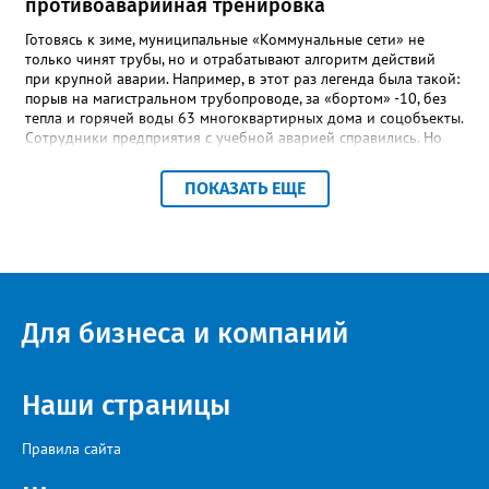
противоаварийная тренировка
в некрологе.
Готовясь к зиме, муниципальные «Коммунальные сети» не
только чинят трубы, но и отрабатывают алгоритм действий
при крупной аварии. Например, в этот раз легенда была такой:
порыв на магистральном трубопроводе, за «бортом» -10, без
тепла и горячей воды 63 многоквартирных дома и соцобъекты.
Сотрудники предприятия с учебной аварией справились. Но
участвовавшие в тренировке представители Госжилинспекции
отметили и недочёты. «Например, управляющие компании
ПОКАЗАТЬ ЕЩЕ
несвоевременно приняли меры для предотвращения
“перемерзания” общей домовой тепловой сети
многоквартирного дома, отсутствовало взаимодействие с
ресурсоснабжающей организацией, ЕДДС и иными службами»,
— сообщила начальник Главного управления ГЖИ Ирина
Настенко. В следующий раз, рекомендовали в
Госжилинспекции, службы должны действовать слаженно. И
Для бизнеса и компаний
оперативно делиться информацией со всеми
заинтересованными – от поставщика тепла до конечных
потребителей.
Наши страницы
Правила сайта