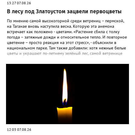
13:27 07.08.26
месяца, а место посадки - мульчировать мелкой корой. Семена
самосевом в ней отлично прорастают. Если иногда срезать
В лесу под Златоустом зацвели первоцветы
сухие цветы и стряхивать семена вокруг куртины, лаванда
весной прорастет сама. Ещё один секрет – этот символ
По мнению самой высокогорной среди ветрениц – пермской,
Прованса не любит «вкусную» почву. Добавляйте в посадочную
на Таганае вновь наступила весна. Которую эта анемона
яму гравий и песок – требуется хороший дренаж. В первый год
встречает как положено - цветами. «Растение сбила с толку
Екатерина рекомендует цветы убирать, чтобы силы куста
погода – затяжные дожди и относительное тепло. И повторное
пошли на наращивание корневой системы. А со второго года
цветение – просто реакция на этот стресс», - объяснили в
пусть лаванда цветёт во всю силу! Фото: Екатерина Бойко,
национальном парке. Там также добавили: хотя нежные белые
специально для «Златоуст.инфо». Обсуждение новости здесь
цветы и украшают по-летнему зелёный лес, самой ветренице
ВКОНТАКТЕ https://vk.com/newszlatoust74
такой «рецидив» пользы не приносит, а наоборот, забирает
силы перед долгой зимовкой.
12:03 07.08.26