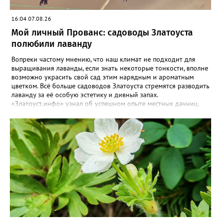
16:04 07.08.26
Мой личный Прованс: садоводы Златоуста
полюбили лаванду
Вопреки частому мнению, что наш климат не подходит для
выращивания лаванды, если знать некоторые тонкости, вполне
возможно украсить свой сад этим нарядным и ароматным
цветком. Всё больше садоводов Златоуста стремятся разводить
лаванду за её особую эстетику и дивный запах.
«Златоуст.инфо» узнал об успешном опыте местных дачниц.
«Я вырастила лаванду нежно-сиреневого красивого цвета из
семян (на фото), - отметила «Златоуст.инфо» хозяйка частного
дома Екатерина Бойко. – Посадила вдоль забора, потому что
низины этот цветок не любит. Вот уже второй год растет и
радует меня. Соседи просят саженцы: аромат и до них
доносится. В конце лета собираю лаванду в пучки, сушу –
получаются букеты и саше одновременно. Лаванда широко
используется и в кулинарии». Семена, отметила собеседница
нашего портала, у неё были сорта «Вознесенская узколистная».
Только она хорошо зимует без укрытия. Всхожесть оказалась
на удивление хорошей: из пяти семян из каждой пачки четыре
взошли даже без стратификации. После покупки (по весне)
садовод советует сразу убрать семена в холодильник на два