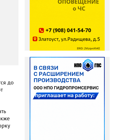
тся до
т
ать
акже
орку