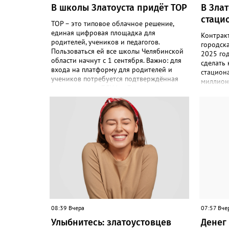
В школы Златоуста придёт ТОР
В Зла
стаци
ТОР – это типовое облачное решение,
единая цифровая площадка для
Контрак
родителей, учеников и педагогов.
городск
Пользоваться ей все школы Челябинской
2025 го
области начнут с 1 сентября. Важно: для
сделать
входа на платформу для родителей и
стациона
учеников потребуется подтверждённая
миллион
учётная запись ЕСИА. «Главная цель –
«Подряд
автоматизировать управление
по контр
образовательными процессами и
соответс
объединить разрозненные школьные
выполнил
сервисы в одну безопасную
решение
государственную экосистему, - сообщили
исполнен
в региональном министерстве
– сообщ
образования. - Платформа ТОР “Моя
Антимон
школа” объединит все школьные сервисы
решение
в единую безопасную государственную
недобро
экосистему. Предполагается, что переход
чёрном 
пройдёт максимально комфортно для
будет дв
пользователей». Привычные функции -
оценки, расписание, домашние задания,
08:39 Вчера
07:57 Вче
связь с учителями, знакомые
Улыбнитесь: златоустовцев
Денег 
пользователям экосистемы «Госуслуги