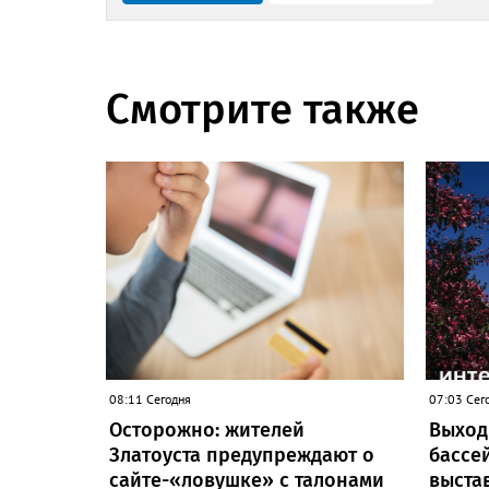
Смотрите также
08:11 Сегодня
07:03 Сег
Осторожно: жителей
Выходн
Златоуста предупреждают о
бассей
сайте-«ловушке» с талонами
выстав