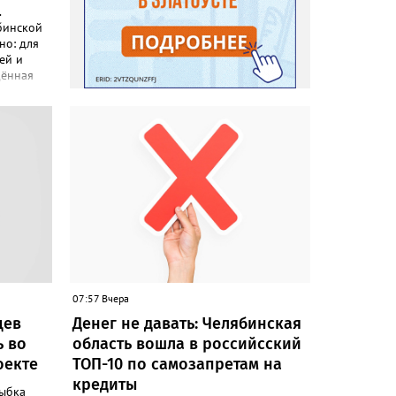
.
бинской
но: для
ей и
дённая
ель –
ьные
сообщили
Моя
 сервисы
венную
 переход
о для
ции -
адания,
07:57 Вчера
цев
Денег не давать: Челябинская
слуги
ь во
область вошла в российсский
я, они
оекте
ТОП-10 по самозапретам на
м в этом
кредиты
ыбка
ообще