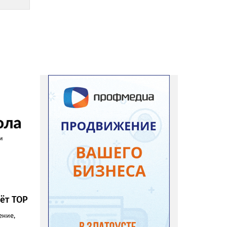
ёт ТОР
ение,