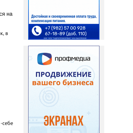
ся на
к, в
 -себе