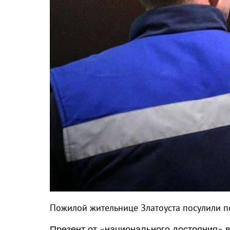
Пожилой жительнице Златоуста посулили по
Презент от «национального достояния» в