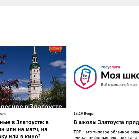
одня
16:29 Вчера
ые в Златоусте: в
В школы Златоуста прид
н или на матч, на
ТОР – это типовое облачное реш
ку или в кино?
единая цифровая площадка для