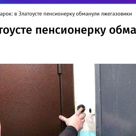
арок: в Златоусте пенсионерку обманули лжегазовики
атоусте пенсионерку обм