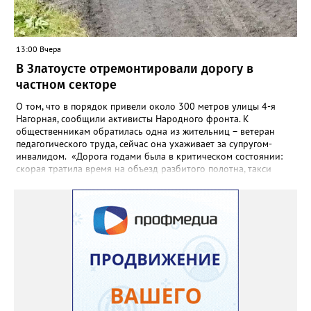
13:00 Вчера
В Златоусте отремонтировали дорогу в
частном секторе
О том, что в порядок привели около 300 метров улицы 4-я
Нагорная, сообщили активисты Народного фронта. К
общественникам обратилась одна из жительниц – ветеран
педагогического труда, сейчас она ухаживает за супругом-
инвалидом. «Дорога годами была в критическом состоянии:
скорая тратила время на объезд разбитого полотна, такси
порой отказывались пробираться к домам, щадя подвеску, а
однажды реанимация не смогла добраться до больного.
Жители писали в администрацию города и другие инстанции,
пытались ремонтировать дорогу своими силами – всё тщетно»,
– рассказали в ОНФ. Общественники подчеркнули: именно
они добились, чтобы участок разровняли и отсыпали. Для
этого потребовалось обратиться в мэрию Златоуста.