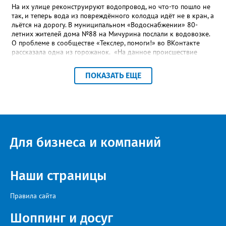
На их улице реконструируют водопровод, но что-то пошло не
так, и теперь вода из повреждённого колодца идёт не в кран, а
льётся на дорогу. В муниципальном «Водоснабжении» 80-
летних жителей дома №88 на Мичурина послали к водовозке.
О проблеме в сообществе «Текслер, помоги!» во ВКонтакте
рассказала одна из горожанок. «На данное происшествие
аварийная бригада до сих пор не приехала, и по словам
гл.инженера Шепелева А.Н. из обслуживающей организации
ПОКАЗАТЬ ЕЩЕ
МУП ЗГО "Златоустовское Водоснабжение" ул. Островского, 7,
никакие работы по восстановлению подачи воды в дом
проводиться не будут. Вот уже шесть дней пенсионеры без
воды!», - пишет возмущённая женщина (стиль, орфография и
пунктуация авторские). Под обращением есть комментарий
пользователя под ником Olga Vyacheslavovna. Она сообщает:
сейчас МУП «Водоснабжение» ведёт реконструкцию сетей в
Для бизнеса и компаний
посёлке и работать приходится в сложных условиях горной
местности. «К сожалению, в процессе бурения иногда
выявляются или случайно повреждаются существующие вводы
малого диаметра, - отмечает Olga Vyacheslavovna. - Зачастую
Наши страницы
такие вводы не отражены в исполнительной документации
либо проходят в непосредственной близости от трассы
Правила сайта
строительства. Каждый подобный случай требует отдельного
обследования и последующего восстановления. Несмотря на
Шоппинг и досуг
возникающие сложности, предприятие ежедневно
обеспечивает жителей питьевой водой. Подвоз воды