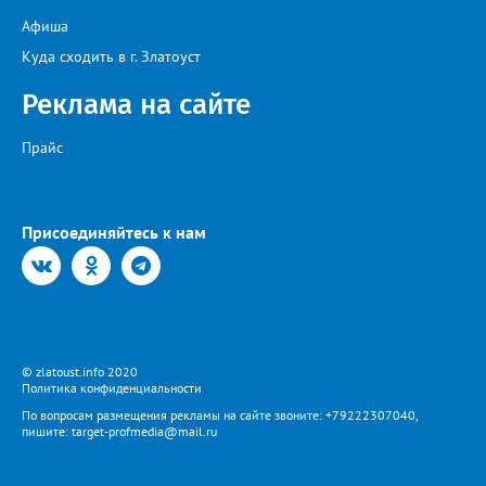
организован с 17:00 до 20:00 у магазина “Олеся”».
Афиша
Представитель «Водоснабжения» уверяет: предприятие делает
всё возможное, «чтобы завершить восстановительные работы в
Куда сходить в г. Златоуст
кратчайшие сроки». И благодарит за «терпение и понимание».
Когда будет восстановлена подача воды в дом №88 в
Реклама на сайте
комментарии не уточняется.
Прайс
Присоединяйтесь к нам
© zlatoust.info 2020
Политика конфиденциальности
По вопросам размещения рекламы на сайте звоните: +79222307040,
пишите: target-profmedia@mail.ru