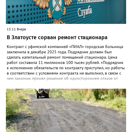
собраны в одном месте, подчеркнули в ведомстве. Причём в
этом случае переход на ТОР станет вообще незаметным.
15:11 Вчера
В Златоусте сорван ремонт стационара
Контракт с уфимской компанией «ПИАЛ» городская больница
заключила в декабре 2025 года. Подрядчик должен был
сделать капитальный ремонт помещений стационара. Цена
работ составила 11 миллионов 100 тысяч рублей. «Подрядчик
к исполнению обязательств по контракту приступил, но работы
в соответствии с условиями контракта не выполнил, в связи с
чем заказчик принял решение об одностороннем отказе от
исполнения обязательств по контракту», – сообщили в
Челябинском УФАС. Антимонопольная служба приняла
решение включить ООО «ПИАЛ» в реестр недобросовестных
поставщиков. В чёрном списке уфимский подрядчик будет два
года.