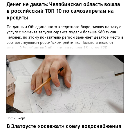
Денег не давать: Челябинская область вошла
в российсский ТОП-10 по самозапретам на
кредиты
По данным Объединённого кредитного бюро, заявку на такую
услугу с момента запуска сервиса подали больше 680 тысяч
человек, по этому показателю регион занимает девятое место в
соответствующем российском рейтинге. Только в июле от
жителей Челябинской области поступило 18 тысяч 720
заявлений на установку ограничений и около 6700 — на их
снятие. В целом не давать им взаймы сегодня просят 543 с
лишним тысячи человек. Почти 89 тысяч за это время решили
запрет отозвать. При этом, утверждают аналитики бюро,
примерно каждый пятый из тех, кто установил самозапрет,
никогда кредиты не брал, столько же погасили долги недавно,
а больше половины имеют долговые обязательства сейчас.
05:52 Вчера
В Златоусте «освежат» схему водоснабжения