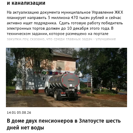
и канализации
На актуализацию документа муниципальное Управление ЖКХ
планирует направить 3 миллиона 470 тысяч рублей и сейчас
активно ищет подрядчика. Сдать готовую работу победитель
электронных торгов должен до 10 декабря этого года. В
техническом задании, которое размещено на портале
закупки.гоу, сказано, что среди главных задач - улучшение
качества жизни и охраны здоровья златоустовцев и
повышение энергоэффективности систем. Кроме электронных
схем, исполнителю нужно разработать предложения по
строительству и реконструкции водоснабжения и канализации,
оценив размер вложений, а также представить перечень
бесхозных объектов и возможные сценарии развития этой
сферы городского хозяйства. В июне 2025 года
«Златоуст.инфо» сообщал о подобных торгах. Тогда цена
вопроса была почти в три раза выше - 9 миллионов 13 тысяч
486 рублей, а в списке работ была разработка электронной
системы ливнёвок.
14:01 05.08.26
В доме двух пенсионеров в Златоусте шесть
дней нет воды