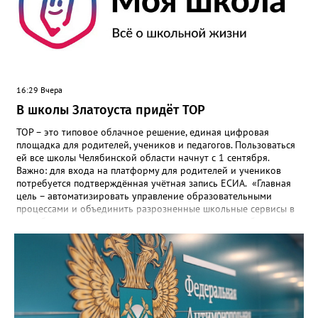
16:29 Вчера
В школы Златоуста придёт ТОР
ТОР – это типовое облачное решение, единая цифровая
площадка для родителей, учеников и педагогов. Пользоваться
ей все школы Челябинской области начнут с 1 сентября.
Важно: для входа на платформу для родителей и учеников
потребуется подтверждённая учётная запись ЕСИА. «Главная
цель – автоматизировать управление образовательными
процессами и объединить разрозненные школьные сервисы в
одну безопасную государственную экосистему, - сообщили в
региональном министерстве образования. - Платформа ТОР
“Моя школа” объединит все школьные сервисы в единую
безопасную государственную экосистему. Предполагается, что
переход пройдёт максимально комфортно для пользователей».
Привычные функции - оценки, расписание, домашние задания,
связь с учителями, знакомые пользователям экосистемы
«Госуслуги Моя школа», не просто сохранятся, они будут