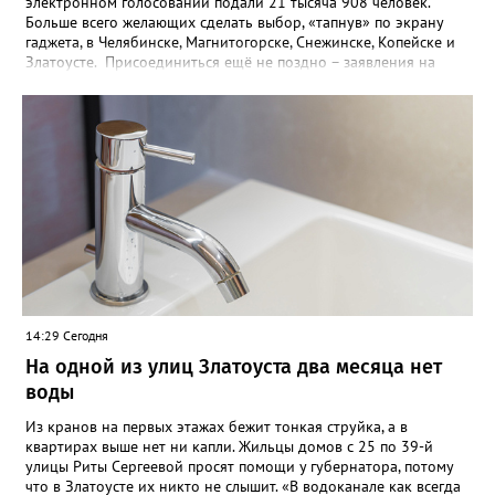
электронном голосовании подали 21 тысяча 908 человек.
Больше всего желающих сделать выбор, «тапнув» по экрану
гаджета, в Челябинске, Магнитогорске, Снежинске, Копейске и
Златоусте. Присоединиться ещё не поздно – заявления на
участии в ДЭГ на Госуслугах принимают до 14 сентября.
Система позволяет голосовать с любого устройства с доступом
в интернет из любого места. Участвовать в голосовании по
месту нахождения поможет механизм «Мобильный
избиратель». Такой возможностью хотят воспользоваться уже
более 900 южноуральцев. Заявления – онлайн, в МФЦ или
территориальных избиркомах - также принимаются до 14
сентября, а с 9 сентября к этому процессу подключатся
участковые комиссии. Голосование на выборах в Госдуму РФ
пройдёт 18, 19 и 20 сентября.
14:29 Сегодня
На одной из улиц Златоуста два месяца нет
воды
Из кранов на первых этажах бежит тонкая струйка, а в
квартирах выше нет ни капли. Жильцы домов с 25 по 39-й
улицы Риты Сергеевой просят помощи у губернатора, потому
что в Златоусте их никто не слышит. «В водоканале как всегда