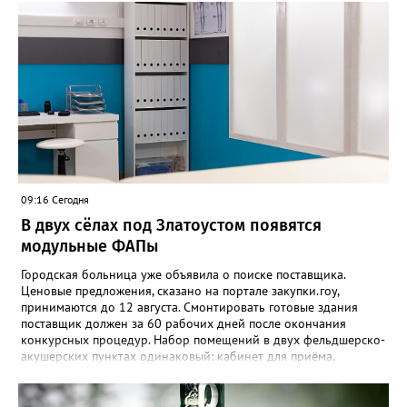
владельца автовокзала в конечном пункте маршрута либо
перевозчику. После чего вещи направляют в бюро находок.
Чтобы вернуть забытое, пассажиру придётся подтвердить
право собственности, подробно описав вещь и указав особые
приметы. Златоустовцам, оставившим вещи в городском
транспорте, советуют обращаться по телефонам +7 (3513) 666-
462 – если пропажа произошла в автобусе, +7 (3513) 673-292 –
если в трамвае. «Также уточнить информацию о забытых
вещах можно по адресу: Златоуст, улица Карла Маркса, 2, -
напоминают в муниципальном «Автохозяйстве». - Не
откладывайте звонок — возможно, ваши вещи уже найдены!»
09:16 Сегодня
В двух сёлах под Златоустом появятся
модульные ФАПы
Городская больница уже объявила о поиске поставщика.
Ценовые предложения, сказано на портале закупки.гоу,
принимаются до 12 августа. Смонтировать готовые здания
поставщик должен за 60 рабочих дней после окончания
конкурсных процедур. Набор помещений в двух фельдшерско-
акушерских пунктах одинаковый: кабинет для приёма,
процедурная, комната ожидания для посетителей, санузел, а
также комната для хранения лекарственных препаратов и
другие вспомогательные. В Веселовке новый ФАП