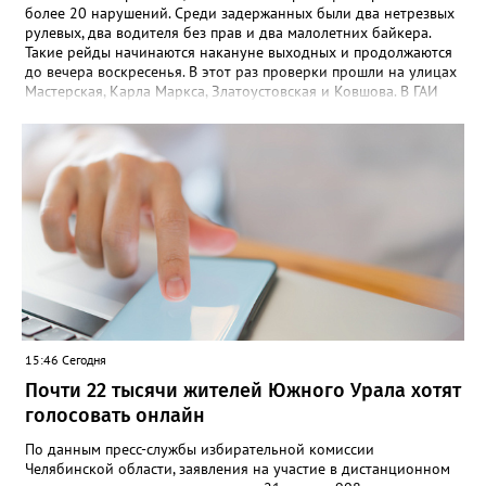
более 20 нарушений. Среди задержанных были два нетрезвых
рулевых, два водителя без прав и два малолетних байкера.
Такие рейды начинаются накануне выходных и продолжаются
до вечера воскресенья. В этот раз проверки прошли на улицах
Мастерская, Карла Маркса, Златоустовская и Ковшова. В ГАИ
Златоуста отмечают: главной летней проблемой остаются
подростки на купленных родителями питбайках. При этом
дети выезжают на дорогу с молчаливого согласия взрослых,
которых не останавливает грозящий в этом случае 30-
тысячный штраф. После очередного рейда два изъятых у юных
гонщиков мотоцикла отправились на штрафстоянку, а
материалы на подростков – в комиссию по делам
несовершеннолетних.
15:46 Сегодня
Почти 22 тысячи жителей Южного Урала хотят
голосовать онлайн
По данным пресс-службы избирательной комиссии
Челябинской области, заявления на участие в дистанционном