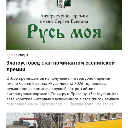
расположится на участке №58 по улице Ленина, в Кувашах –
на Советской, 79.
08:08 Сегодня
Златоустовец стал номинантом есенинской
премии
Отбор претендентов на получение литературной премии
имени Сергея Есенина «Русь моя» за 2026 год провела
редакционная комиссия крупнейших российских
литературных порталов Стихи.ру и Проза.ру. «Златоуст.инфо»
взял короткое интервью у включённого в этот список земляка
под псевдонимом Евраз Косотур. - Прежде всего, что это за
премия и как вы о ней узнали? - Премия имени Сергея Есенина
«Русь моя» ежегодная, её вручают в канун дня рождения
великого русского поэта. Я о ней узнал на сайте стихи.ру,
подал заявку, особо ни на что не рассчитывая. А потом мне