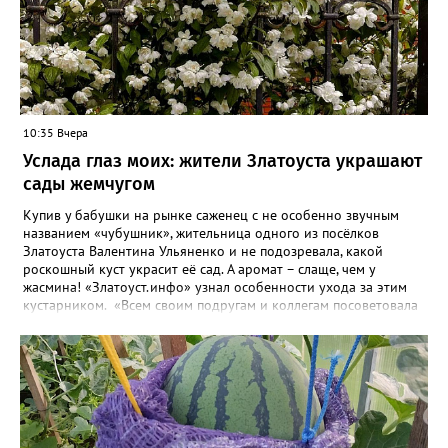
10:35 Вчера
Услада глаз моих: жители Златоуста украшают
сады жемчугом
Купив у бабушки на рынке саженец с не особенно звучным
названием «чубушник», жительница одного из посёлков
Златоуста Валентина Ульяненко и не подозревала, какой
роскошный куст украсит её сад. А аромат – слаще, чем у
жасмина! «Златоуст.инфо» узнал особенности ухода за этим
кустарником. «Всем своим подругам и коллегам посоветовала
непременно посадить чубушник, и его становится в нашем
городе всё больше, - рассказала нашему порталу Валентина. – У
меня растёт, на мой взгляд, самый красивый сорт – «Жемчуг».
Моему кусту (на фото) четыре года, достаточно компактный.
Махровые цветки - диаметром шесть сантиметров. Цветёт в
июле не менее трёх недель. Oчень ароматный, что редко
встречается у сортовых особeй. Не бойтесь подстригать - он