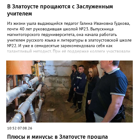
В Златоусте прощаются с Заслуженным
учителем
Из жизни ушла выдающийся педагог Галина Ивановна Гудкова,
почти 40 лет руководившая школой №23. Выпускница
магнитогорского педуниверситета, она начала работать
учителем русского языка и литературы в златоустовской школе
№22. И уже в семидесятые зарекомендовала себя как
талантливый методист. При её поддержке коллеги участвовали
в профессиональных конкурсах и добивались успехов.
«Благодаря её мудрому руководству в школе сформировался
сильный педагогический коллектив, объединённый общими
ценностями и любовью к своему делу. Для многих Галина
Ивановна навсегда останется не только талантливым
руководителем, но и настоящим Учителем с большой буквы», -
говорится в сообществе школы №23 во ВКонтакте. Свои
соболезнования семье Галины Ивановны выразил глава
Златоуста Олег Решетников. «Её вклад зафиксирован в
важнейших документах школы, но главное - он остался в
людях: в тех учителях, которых она поддержала, в тех
учениках, которых она вдохновила. Заслуженный учитель РФ,
«Отличник народного просвещения», обладатель медали «За
10:52 07.08.26
доблестный труд», Галина Ивановна оставила не только
награды и документы, но и работающий, живой механизм
Плюсы и минусы: в Златоусте прошла