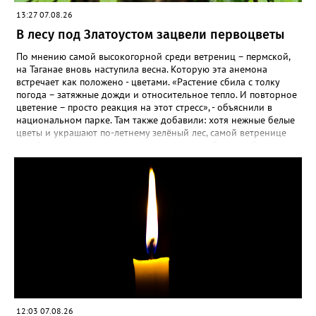
13:27 07.08.26
В лесу под Златоустом зацвели первоцветы
По мнению самой высокогорной среди ветрениц – пермской,
на Таганае вновь наступила весна. Которую эта анемона
встречает как положено - цветами. «Растение сбила с толку
погода – затяжные дожди и относительное тепло. И повторное
цветение – просто реакция на этот стресс», - объяснили в
национальном парке. Там также добавили: хотя нежные белые
цветы и украшают по-летнему зелёный лес, самой ветренице
такой «рецидив» пользы не приносит, а наоборот, забирает
силы перед долгой зимовкой.
12:03 07.08.26