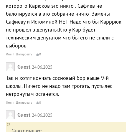
которого Карюков это никто . Сафиев не
балотируется а это собрание ничто .Замены
Сафиеву и Истоминой НЕТ Надо что бы Карррюк
не прошел в депутаты.Кто у Кар будет
техническим депутатом что бы его не сняли с
выборов
Имя
Цитировать
0
Guest
24.06.2025
Так и хотят кончать сосновый бор выше 9-й
школы. Ничего не надо там трогать, пусть лес
нетронутым останется.
Имя
Цитировать
0
Guest
24.06.2025
Guest пишет: