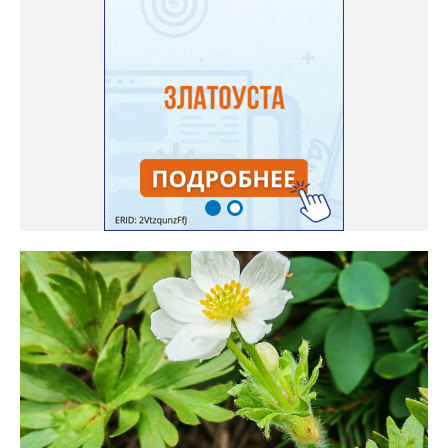
взошли даже без стратификации. После покупки (по весне)
садовод советует сразу убрать семена в холодильник на два
месяца, а место посадки - мульчировать мелкой корой. Семена
самосевом в ней отлично прорастают. Если иногда срезать
сухие цветы и стряхивать семена вокруг куртины, лаванда
весной прорастет сама. Ещё один секрет – этот символ
Прованса не любит «вкусную» почву. Добавляйте в посадочную
яму гравий и песок – требуется хороший дренаж. В первый год
Екатерина рекомендует цветы убирать, чтобы силы куста
пошли на наращивание корневой системы. А со второго года
пусть лаванда цветёт во всю силу! Фото: Екатерина Бойко,
специально для «Златоуст.инфо». Обсуждение новости здесь
ВКОНТАКТЕ https://vk.com/newszlatoust74