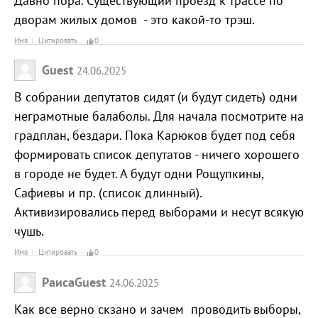
Давно пора. Существующий проезд к трассе по
дворам жилых домов - это какой-то трэш.
Имя
Цитировать
0
Guest
24.06.2025
В собрании депутатов сидят (и будут сидеть) одни
неграмотные балаболы. Для начала посмотрите на
градплан, бездари. Пока Карюков будет под себя
формировать список депутатов - ничего хорошего
в городе не будет. А будут одни Рощупкины,
Сафиевы и пр. (список длинный).
Активизировались перед выборами и несут всякую
чушь.
Имя
Цитировать
0
РаисаGuest
24.06.2025
Как все верно скзано и зачем проводить выборы,