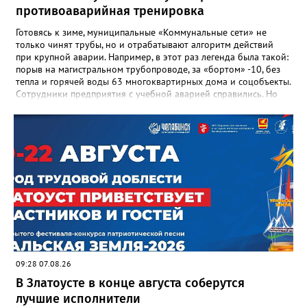
школы, который продолжает жить её принципами», - говорится
противоаварийная тренировка
в некрологе.
Готовясь к зиме, муниципальные «Коммунальные сети» не
только чинят трубы, но и отрабатывают алгоритм действий
при крупной аварии. Например, в этот раз легенда была такой:
порыв на магистральном трубопроводе, за «бортом» -10, без
тепла и горячей воды 63 многоквартирных дома и соцобъекты.
Сотрудники предприятия с учебной аварией справились. Но
участвовавшие в тренировке представители Госжилинспекции
отметили и недочёты. «Например, управляющие компании
несвоевременно приняли меры для предотвращения
“перемерзания” общей домовой тепловой сети
многоквартирного дома, отсутствовало взаимодействие с
ресурсоснабжающей организацией, ЕДДС и иными службами»,
— сообщила начальник Главного управления ГЖИ Ирина
Настенко. В следующий раз, рекомендовали в
Госжилинспекции, службы должны действовать слаженно. И
оперативно делиться информацией со всеми
заинтересованными – от поставщика тепла до конечных
потребителей.
09:28 07.08.26
В Златоусте в конце августа соберутся
лучшие исполнители