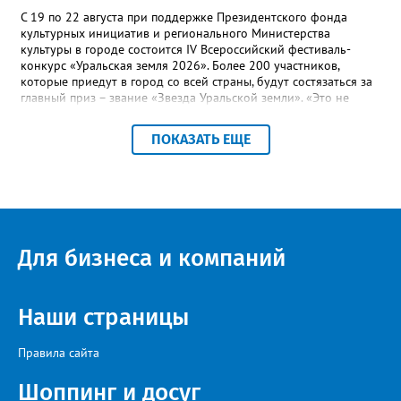
С 19 по 22 августа при поддержке Президентского фонда
культурных инициатив и регионального Министерства
культуры в городе состоится IV Всероссийский фестиваль-
конкурс «Уральская земля 2026». Более 200 участников,
которые приедут в город со всей страны, будут состязаться за
главный приз – звание «Звезда Уральской земли». «Это не
просто конкурс, а четыре дня живого творчества:
прослушивания участников, мастер-классы от ведущих
ПОКАЗАТЬ ЕЩЕ
наставников, выступления победителей прошлых лет и
приглашённых артистов», - сообщает оргкомитет. Вход на все
фестивальные мероприятия будет свободным. В 2025 году в
фестивале участвовали 26 финалистов из городов
Челябинской, Свердловской, Курганской, Оренбургской
областей, Ханты-Мансийского автономного округа и
Республики Башкортостан. Приглашённой звездой стал
Для бизнеса и компаний
идейный вдохновитель, организатор фестиваля, эстрадный
певец, победитель главного патриотического конкурса страны
«Солдатский конверт», лауреат премии в области культуры и
искусства «Золотая лира», участник телевизионных проектов
Наши страницы
на Первом канале, обладатель звания «Голос страны» Алексей
Ковин.
Правила сайта
Шоппинг и досуг