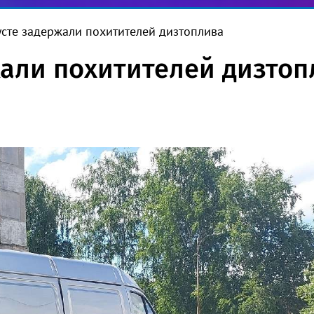
усте задержали похитителей дизтоплива
жали похитителей дизтоп