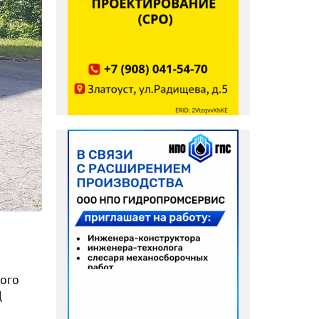
рого
Д