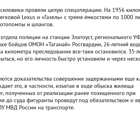
 силовики провели целую спецоперацию. На 1956 кило
егковой Lexus и «Газель» с тремя ёмкостями по 1000 л
мотопомпы и шлангов.
отдела полиции на станции Златоуст, регионального УФ
ке бойцов ОМОН «Таганай» Росгвардии, 26-летний вод
ра километра преследования все-таки остановился. 35-л
ыться, но его личность быстро установили и через неск
еются доказательства совершения задержанными еще к
ает это, в частности, изъятая в ходе обыска жилища
г, полученных от реализации ранее похищенного при
я до суда фигуранты проведут под обязательством о яв
ЛУ МВД России на транспорте.