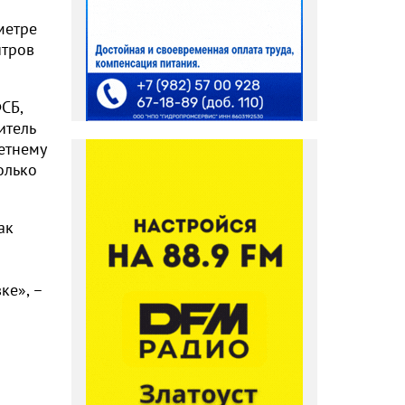
метре
итров
СБ,
итель
етнему
олько
ак
ке», –