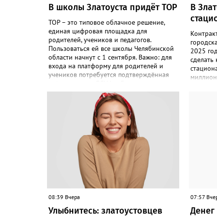
В школы Златоуста придёт ТОР
В Зла
стаци
ТОР – это типовое облачное решение,
единая цифровая площадка для
Контрак
родителей, учеников и педагогов.
городск
Пользоваться ей все школы Челябинской
2025 го
области начнут с 1 сентября. Важно: для
сделать
входа на платформу для родителей и
стациона
учеников потребуется подтверждённая
миллион
учётная запись ЕСИА. «Главная цель –
«Подряд
автоматизировать управление
по контр
образовательными процессами и
соответс
объединить разрозненные школьные
выполнил
сервисы в одну безопасную
решение
государственную экосистему, - сообщили
исполнен
в региональном министерстве
– сообщ
образования. - Платформа ТОР “Моя
Антимон
школа” объединит все школьные сервисы
решение
в единую безопасную государственную
недобро
экосистему. Предполагается, что переход
чёрном 
пройдёт максимально комфортно для
будет дв
пользователей». Привычные функции -
оценки, расписание, домашние задания,
08:39 Вчера
07:57 Вче
связь с учителями, знакомые
Улыбнитесь: златоустовцев
Денег 
пользователям экосистемы «Госуслуги