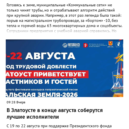
Готовясь к зиме, муниципальные «Коммунальные сети» не
только чинят трубы, но и отрабатывают алгоритм действий
при крупной аварии. Например, в этот раз легенда была такой:
порыв на магистральном трубопроводе, за «бортом» -10, без
тепла и горячей воды 63 многоквартирных дома и соцобъекты.
Сотрудники предприятия с учебной аварией справились. Но
участвовавшие в тренировке представители Госжилинспекции
отметили и недочёты. «Например, управляющие компании
несвоевременно приняли меры для предотвращения
“перемерзания” общей домовой тепловой сети
многоквартирного дома, отсутствовало взаимодействие с
ресурсоснабжающей организацией, ЕДДС и иными службами»,
— сообщила начальник Главного управления ГЖИ Ирина
Настенко. В следующий раз, рекомендовали в
Госжилинспекции, службы должны действовать слаженно. И
оперативно делиться информацией со всеми
заинтересованными – от поставщика тепла до конечных
потребителей.
09:28 Вчера
В Златоусте в конце августа соберутся
лучшие исполнители
С 19 по 22 августа при поддержке Президентского фонда