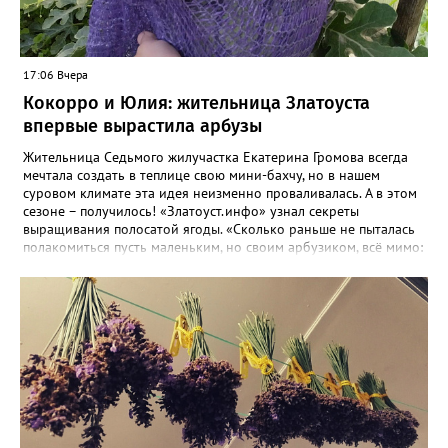
17:06 Вчера
Кокорро и Юлия: жительница Златоуста
впервые вырастила арбузы
Жительница Седьмого жилучастка Екатерина Громова всегда
мечтала создать в теплице свою мини-бахчу, но в нашем
суровом климате эта идея неизменно проваливалась. А в этом
сезоне – получилось! «Златоуст.инфо» узнал секреты
выращивания полосатой ягоды. «Сколько раньше не пыталась
полакомиться пусть маленьким, но своим арбузиком, всё мимо:
вырастали до размера бобов и отваливались, - поделилась со
«Златоуст.инфо» садовод. – В этом году посадила сорт так
называемых северных арбузов – «Юлия», а также «Коккоро»
(он жёлтый и, говорят, очень сладкий). Вот уже первый на пару
кило вызрел. Чтобы не оборвал плеть, подвешиваю своих
полосатиков в сетках из-под овощей или авоськах,
подкармливаю. Не терпится попробовать!». Опытные
бахчеводы из южных регионов в соцсетях посоветовали нашей
землячке: арбуз будет созревшим не раньше, чем с его кожуры
пропадет матовость (станет глянцевым). По срокам опыления
норма зрелости для «Коккоро» - не менее 42 дней от завязи