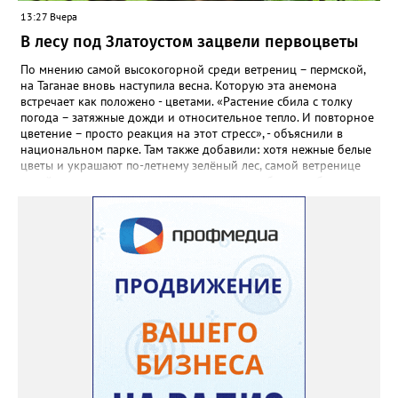
садовод советует сразу убрать семена в холодильник на два
13:27 Вчера
месяца, а место посадки - мульчировать мелкой корой. Семена
самосевом в ней отлично прорастают. Если иногда срезать
В лесу под Златоустом зацвели первоцветы
сухие цветы и стряхивать семена вокруг куртины, лаванда
весной прорастет сама. Ещё один секрет – этот символ
По мнению самой высокогорной среди ветрениц – пермской,
Прованса не любит «вкусную» почву. Добавляйте в посадочную
на Таганае вновь наступила весна. Которую эта анемона
яму гравий и песок – требуется хороший дренаж. В первый год
встречает как положено - цветами. «Растение сбила с толку
Екатерина рекомендует цветы убирать, чтобы силы куста
погода – затяжные дожди и относительное тепло. И повторное
пошли на наращивание корневой системы. А со второго года
цветение – просто реакция на этот стресс», - объяснили в
пусть лаванда цветёт во всю силу! Фото: Екатерина Бойко,
национальном парке. Там также добавили: хотя нежные белые
специально для «Златоуст.инфо». Обсуждение новости здесь
цветы и украшают по-летнему зелёный лес, самой ветренице
ВКОНТАКТЕ https://vk.com/newszlatoust74
такой «рецидив» пользы не приносит, а наоборот, забирает
силы перед долгой зимовкой.