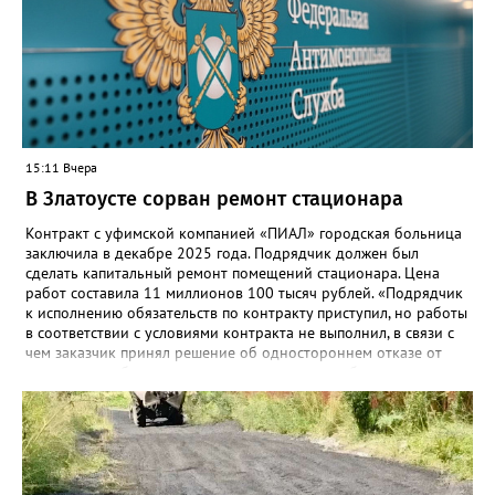
Привычные функции - оценки, расписание, домашние задания,
связь с учителями, знакомые пользователям экосистемы
«Госуслуги Моя школа», не просто сохранятся, они будут
собраны в одном месте, подчеркнули в ведомстве. Причём в
этом случае переход на ТОР станет вообще незаметным.
15:11 Вчера
В Златоусте сорван ремонт стационара
Контракт с уфимской компанией «ПИАЛ» городская больница
заключила в декабре 2025 года. Подрядчик должен был
сделать капитальный ремонт помещений стационара. Цена
работ составила 11 миллионов 100 тысяч рублей. «Подрядчик
к исполнению обязательств по контракту приступил, но работы
в соответствии с условиями контракта не выполнил, в связи с
чем заказчик принял решение об одностороннем отказе от
исполнения обязательств по контракту», – сообщили в
Челябинском УФАС. Антимонопольная служба приняла
решение включить ООО «ПИАЛ» в реестр недобросовестных
поставщиков. В чёрном списке уфимский подрядчик будет два
года.