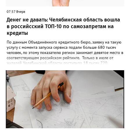
«Карту улыбок», которую можно скачать, сохранить и
опубликовать в социальных сетях, отмечают в оргкомитете,
07:57 Вчера
получат все, кто улыбнулся.
Денег не давать: Челябинская область вошла
в российсский ТОП-10 по самозапретам на
кредиты
По данным Объединённого кредитного бюро, заявку на такую
услугу с момента запуска сервиса подали больше 680 тысяч
человек, по этому показателю регион занимает девятое место в
соответствующем российском рейтинге. Только в июле от
жителей Челябинской области поступило 18 тысяч 720
заявлений на установку ограничений и около 6700 — на их
снятие. В целом не давать им взаймы сегодня просят 543 с
лишним тысячи человек. Почти 89 тысяч за это время решили
запрет отозвать. При этом, утверждают аналитики бюро,
примерно каждый пятый из тех, кто установил самозапрет,
никогда кредиты не брал, столько же погасили долги недавно,
а больше половины имеют долговые обязательства сейчас.