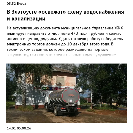
05:52 Вчера
В Златоусте «освежат» схему водоснабжения
и канализации
На актуализацию документа муниципальное Управление ЖКХ
планирует направить 3 миллиона 470 тысяч рублей и сейчас
активно ищет подрядчика. Сдать готовую работу победитель
электронных торгов должен до 10 декабря этого года. В
техническом задании, которое размещено на портале
закупки.гоу, сказано, что среди главных задач - улучшение
качества жизни и охраны здоровья златоустовцев и
повышение энергоэффективности систем. Кроме электронных
схем, исполнителю нужно разработать предложения по
строительству и реконструкции водоснабжения и канализации,
оценив размер вложений, а также представить перечень
бесхозных объектов и возможные сценарии развития этой
сферы городского хозяйства. В июне 2025 года
«Златоуст.инфо» сообщал о подобных торгах. Тогда цена
вопроса была почти в три раза выше - 9 миллионов 13 тысяч
486 рублей, а в списке работ была разработка электронной
системы ливнёвок.
14:01 05.08.26