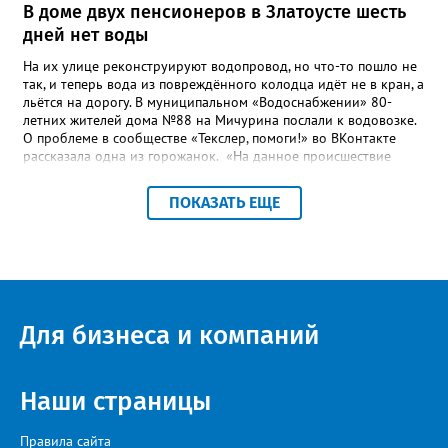
В доме двух пенсионеров в Златоусте шесть
дней нет воды
На их улице реконструируют водопровод, но что-то пошло не
так, и теперь вода из повреждённого колодца идёт не в кран, а
льётся на дорогу. В муниципальном «Водоснабжении» 80-
летних жителей дома №88 на Мичурина послали к водовозке.
О проблеме в сообществе «Текслер, помоги!» во ВКонтакте
рассказала одна из горожанок. «На данное происшествие
аварийная бригада до сих пор не приехала, и по словам
гл.инженера Шепелева А.Н. из обслуживающей организации
ПОКАЗАТЬ ЕЩЕ
МУП ЗГО "Златоустовское Водоснабжение" ул. Островского, 7,
никакие работы по восстановлению подачи воды в дом
проводиться не будут. Вот уже шесть дней пенсионеры без
воды!», - пишет возмущённая женщина (стиль, орфография и
пунктуация авторские). Под обращением есть комментарий
пользователя под ником Olga Vyacheslavovna. Она сообщает:
сейчас МУП «Водоснабжение» ведёт реконструкцию сетей в
Для бизнеса и компаний
посёлке и работать приходится в сложных условиях горной
местности. «К сожалению, в процессе бурения иногда
выявляются или случайно повреждаются существующие вводы
малого диаметра, - отмечает Olga Vyacheslavovna. - Зачастую
Наши страницы
такие вводы не отражены в исполнительной документации
либо проходят в непосредственной близости от трассы
Правила сайта
строительства. Каждый подобный случай требует отдельного