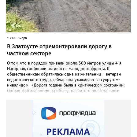
13:00 Вчера
В Златоусте отремонтировали дорогу в
частном секторе
О том, что в порядок привели около 300 метров улицы 4-я
Нагорная, сообщили активисты Народного фронта. К
общественникам обратилась одна из жительниц – ветеран
педагогического труда, сейчас она ухаживает за супругом-
инвалидом. «Дорога годами была в критическом состоянии:
скорая тратила время на объезд разбитого полотна, такси
порой отказывались пробираться к домам, щадя подвеску, а
однажды реанимация не смогла добраться до больного.
Жители писали в администрацию города и другие инстанции,
пытались ремонтировать дорогу своими силами – всё тщетно»,
– рассказали в ОНФ. Общественники подчеркнули: именно
они добились, чтобы участок разровняли и отсыпали. Для
этого потребовалось обратиться в мэрию Златоуста.