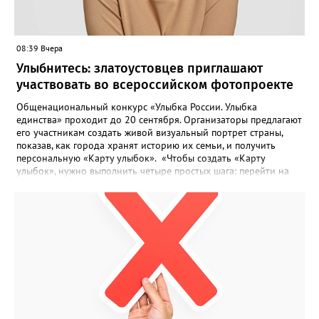
08:39 Вчера
Улыбнитесь: златоустовцев приглашают
участвовать во всероссийском фотопроекте
Общенациональный конкурс «Улыбка России. Улыбка
единства» проходит до 20 сентября. Организаторы предлагают
его участникам создать живой визуальный портрет страны,
показав, как города хранят историю их семьи, и получить
персональную «Карту улыбок». «Чтобы создать «Карту
улыбок», нужно выполнить четыре простых шага: перейти на
сайт улыбкароссии.рф и нажать кнопку «Собрать карту
улыбок»; загрузить фотографию с улыбкой – подойдёт портрет
одного человека, пары, семьи или нескольких поколений в
одном кадре; отметить один или несколько городов,
связанных с историей семьи или важными воспоминаниями;
добавить подписи к городам, кратко объяснив связь с каждым
из них, указать контакты и подтвердить согласие с правилами
проекта», - говорится в инструкции на сайте проекта. ‍Заявка
может быть семейной, а после модерации стать частью
визуального архива проекта. 20 участников обещают
пригласить на итоговую фотосессию в Москве. Персональную