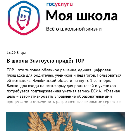
16:29 Вчера
В школы Златоуста придёт ТОР
ТОР – это типовое облачное решение, единая цифровая
площадка для родителей, учеников и педагогов. Пользоваться
ей все школы Челябинской области начнут с 1 сентября.
Важно: для входа на платформу для родителей и учеников
потребуется подтверждённая учётная запись ЕСИА. «Главная
цель – автоматизировать управление образовательными
процессами и объединить разрозненные школьные сервисы в
одну безопасную государственную экосистему, - сообщили в
региональном министерстве образования. - Платформа ТОР
“Моя школа” объединит все школьные сервисы в единую
безопасную государственную экосистему. Предполагается, что
переход пройдёт максимально комфортно для пользователей».