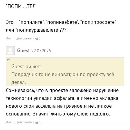
"ПОПИ....ТЕ!"
Это - "попилите", "попинаэбете", "попипросрете"
или "попикуршавелете ???
Имя
Цитировать
0
Guest
22.07.2025
Guest пишет:
Подрядчик то не виноват, он по проекту всё
делал.
Сомневаюсь, что в проекте заложено нарушение
технологии укладки асфальта, а именно укладка
нового слоя асфальта на грязное и не липкое
основание. Значит, жить этому слою недолго.
Имя
Цитировать
0