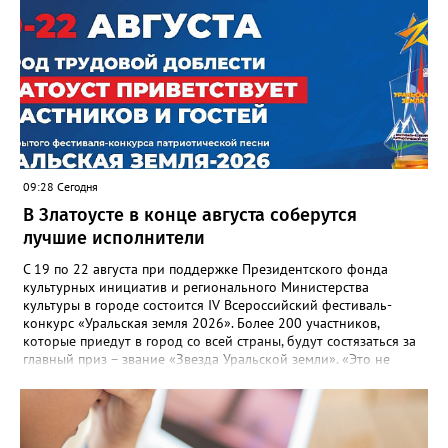
09:28 Сегодня
В Златоусте в конце августа соберутся
лучшие исполнители
С 19 по 22 августа при поддержке Президентского фонда
культурных инициатив и регионального Министерства
культуры в городе состоится IV Всероссийский фестиваль-
конкурс «Уральская земля 2026». Более 200 участников,
которые приедут в город со всей страны, будут состязаться за
главный приз – звание «Звезда Уральской земли». «Это не
просто конкурс, а четыре дня живого творчества:
прослушивания участников, мастер-классы от ведущих
наставников, выступления победителей прошлых лет и
приглашённых артистов», - сообщает оргкомитет. Вход на все