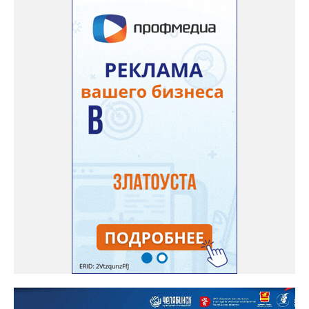
отметили и недочёты. «Например, управляющие компании
несвоевременно приняли меры для предотвращения
“перемерзания” общей домовой тепловой сети
многоквартирного дома, отсутствовало взаимодействие с
ресурсоснабжающей организацией, ЕДДС и иными службами»,
— сообщила начальник Главного управления ГЖИ Ирина
Настенко. В следующий раз, рекомендовали в
Госжилинспекции, службы должны действовать слаженно. И
оперативно делиться информацией со всеми
заинтересованными – от поставщика тепла до конечных
потребителей.