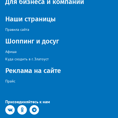
Для бизнеса и компаний
этом случае переход на ТОР станет вообще незаметным.
Наши страницы
Правила сайта
Шоппинг и досуг
Афиша
Куда сходить в г. Златоуст
Реклама на сайте
Прайс
Присоединяйтесь к нам