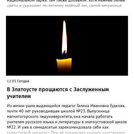
цветы и украшают по-летнему зелёный лес, самой ветренице
такой «рецидив» пользы не приносит, а наоборот, забирает
силы перед долгой зимовкой.
12:03 Сегодня
В Златоусте прощаются с Заслуженным
учителем
Из жизни ушла выдающийся педагог Галина Ивановна Гудкова,
почти 40 лет руководившая школой №23. Выпускница
магнитогорского педуниверситета, она начала работать
учителем русского языка и литературы в златоустовской школе
№22. И уже в семидесятые зарекомендовала себя как
талантливый методист. При её поддержке коллеги участвовали