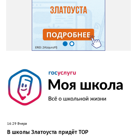
00 в библиотеке «Окна» - книжная выставка «Дачные
истории». В кинотеатрах города, по расписанию сеансов –
премьеры недели: «Старый орёл» (12+), «За любовь» (16+),
«Всё, что мы потеряли» (18+). По «Пушкинской карте»: «Мой
дикий друг. Возвращение домой» (6+), «На деревню
дедушке-2» (6+), «Старый орёл» (12+). Обсуждение новости
здесь ВКОНТАКТЕ https://vk.com/newszlatoust74
16:29 Вчера
В школы Златоуста придёт ТОР