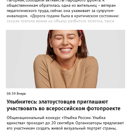
общественникам обратилась одна из жительниц – ветеран
педагогического труда, сейчас она ухаживает за супругом-
инвалидом. «Дорога годами была в критическом состоянии:
скорая тратила время на объезд разбитого полотна, такси
порой отказывались пробираться к домам, щадя подвеску, а
однажды реанимация не смогла добраться до больного.
Жители писали в администрацию города и другие инстанции,
пытались ремонтировать дорогу своими силами – всё тщетно»,
– рассказали в ОНФ. Общественники подчеркнули: именно
они добились, чтобы участок разровняли и отсыпали. Для
этого потребовалось обратиться в мэрию Златоуста.
08:39 Вчера
Улыбнитесь: златоустовцев приглашают
участвовать во всероссийском фотопроекте
Общенациональный конкурс «Улыбка России. Улыбка
единства» проходит до 20 сентября. Организаторы предлагают
его участникам создать живой визуальный портрет страны,