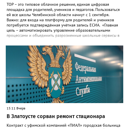
ТОР – это типовое облачное решение, единая цифровая
площадка для родителей, учеников и педагогов. Пользоваться
ей все школы Челябинской области начнут с 1 сентября.
Важно: для входа на платформу для родителей и учеников
потребуется подтверждённая учётная запись ЕСИА. «Главная
цель – автоматизировать управление образовательными
процессами и объединить разрозненные школьные сервисы в
одну безопасную государственную экосистему, - сообщили в
региональном министерстве образования. - Платформа ТОР
“Моя школа” объединит все школьные сервисы в единую
безопасную государственную экосистему. Предполагается, что
переход пройдёт максимально комфортно для пользователей».
Привычные функции - оценки, расписание, домашние задания,
связь с учителями, знакомые пользователям экосистемы
«Госуслуги Моя школа», не просто сохранятся, они будут
собраны в одном месте, подчеркнули в ведомстве. Причём в
этом случае переход на ТОР станет вообще незаметным.
15:11 Вчера
В Златоусте сорван ремонт стационара
Контракт с уфимской компанией «ПИАЛ» городская больница