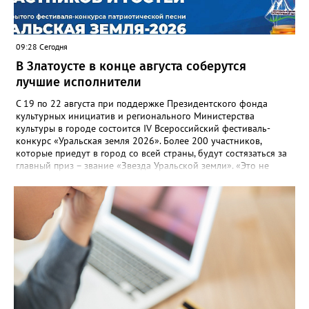
09:28 Сегодня
В Златоусте в конце августа соберутся
лучшие исполнители
С 19 по 22 августа при поддержке Президентского фонда
культурных инициатив и регионального Министерства
культуры в городе состоится IV Всероссийский фестиваль-
конкурс «Уральская земля 2026». Более 200 участников,
которые приедут в город со всей страны, будут состязаться за
главный приз – звание «Звезда Уральской земли». «Это не
просто конкурс, а четыре дня живого творчества:
прослушивания участников, мастер-классы от ведущих
наставников, выступления победителей прошлых лет и
приглашённых артистов», - сообщает оргкомитет. Вход на все
фестивальные мероприятия будет свободным. В 2025 году в
фестивале участвовали 26 финалистов из городов
Челябинской, Свердловской, Курганской, Оренбургской
областей, Ханты-Мансийского автономного округа и
Республики Башкортостан. Приглашённой звездой стал
идейный вдохновитель, организатор фестиваля, эстрадный
певец, победитель главного патриотического конкурса страны