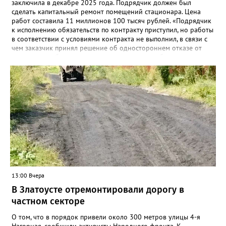
заключила в декабре 2025 года. Подрядчик должен был
сделать капитальный ремонт помещений стационара. Цена
работ составила 11 миллионов 100 тысяч рублей. «Подрядчик
к исполнению обязательств по контракту приступил, но работы
в соответствии с условиями контракта не выполнил, в связи с
чем заказчик принял решение об одностороннем отказе от
исполнения обязательств по контракту», – сообщили в
Челябинском УФАС. Антимонопольная служба приняла
решение включить ООО «ПИАЛ» в реестр недобросовестных
поставщиков. В чёрном списке уфимский подрядчик будет два
года.
13:00 Вчера
В Златоусте отремонтировали дорогу в
частном секторе
О том, что в порядок привели около 300 метров улицы 4-я
Нагорная, сообщили активисты Народного фронта. К