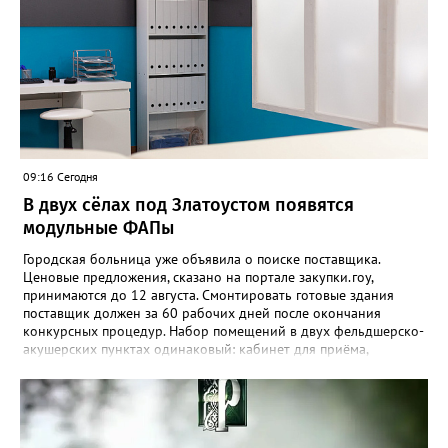
09:16 Сегодня
В двух сёлах под Златоустом появятся
модульные ФАПы
Городская больница уже объявила о поиске поставщика.
Ценовые предложения, сказано на портале закупки.гоу,
принимаются до 12 августа. Смонтировать готовые здания
поставщик должен за 60 рабочих дней после окончания
конкурсных процедур. Набор помещений в двух фельдшерско-
акушерских пунктах одинаковый: кабинет для приёма,
процедурная, комната ожидания для посетителей, санузел, а
также комната для хранения лекарственных препаратов и
другие вспомогательные. В Веселовке новый ФАП
расположится на участке №58 по улице Ленина, в Кувашах –
на Советской, 79.