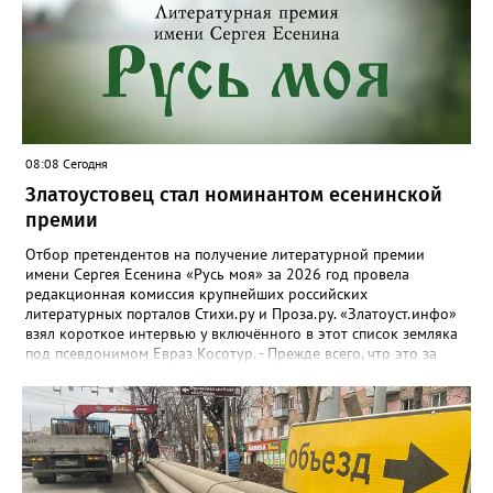
08:08 Сегодня
Златоустовец стал номинантом есенинской
премии
Отбор претендентов на получение литературной премии
имени Сергея Есенина «Русь моя» за 2026 год провела
редакционная комиссия крупнейших российских
литературных порталов Стихи.ру и Проза.ру. «Златоуст.инфо»
взял короткое интервью у включённого в этот список земляка
под псевдонимом Евраз Косотур. - Прежде всего, что это за
премия и как вы о ней узнали? - Премия имени Сергея Есенина
«Русь моя» ежегодная, её вручают в канун дня рождения
великого русского поэта. Я о ней узнал на сайте стихи.ру,
подал заявку, особо ни на что не рассчитывая. А потом мне
позвонили, сказали, что я подхожу. - Как давно пишете и о чём?
- Пишу давно, но обычно кидал в стол или отправлял
знакомым, друзьям. С 2024 года публикую на Author.Today, с