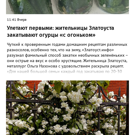
11:41 Вчера
Улетают первыми: жительницы Златоуста
закатывают огурцы «с огоньком»
Чуткий к проверенным годами домашним рецептам различных
разносолов, особенно тех, что на зиму, «Златоуст.инфо»
разузнал фамильный способ закатки необычных зеленёньких –
они острые на вкус и особо хрустящие. Жительница Златоуста,
металлург Ольга Назонова с удовольствием раскрыла рецепт.
«Для нашей большой семьи каждый год закатываю по 20-30
банок таких огурчиков «с огоньком», но они всё равно
улетают со стола первыми, а гости неизменно просят рецепт, -
отметила Ольга. – Несмотря на это неласковое лето, парники
уже полны огурцов. Запаситесь любым недорогим острым
кетчупом и попробуйте наш семейный рецепт. Дети называют
его «Бомбяо». Первое, советует Ольга, - замачиваем огурцы в
воде на 2-3 часа. Тщательно моем и обрезаем «попки». На дно
литровой банки кладём листья хрена, укроп, чеснок, лавровый
лист, перец горошком. Для маринада понадобится 1,25 литра
воды, 2 столовых ложки соли, стакан сахара, 0,5 стакана уксуса
(9-процентного), пачка острого кетчупа типа «Чили». Всё