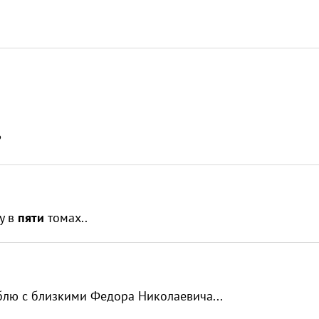
?
у в
пяти
томах..
блю с близкими Федора Николаевича...