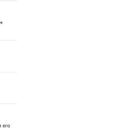
м
м его