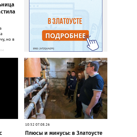
ьница
астила
а
ла
чу, но в
ом
инфо»
осатой
лась
но своим
до
адовод.
«Юлия»,
говорят,
на пару
леть,
 сетках
10:52 07.08.26
с
Плюсы и минусы: в Златоусте