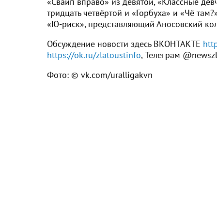
«Свайп вправо» из девятой, «Классные дев
тридцать четвёртой и «Горбуха» и «Чё там
«Ю-риск», представляющий Аносовский к
Обсуждение новости здесь ВКОНТАКТЕ
htt
https://ok.ru/zlatoustinfo
, Телеграм @newsz
Фото: © vk.com/uralligakvn