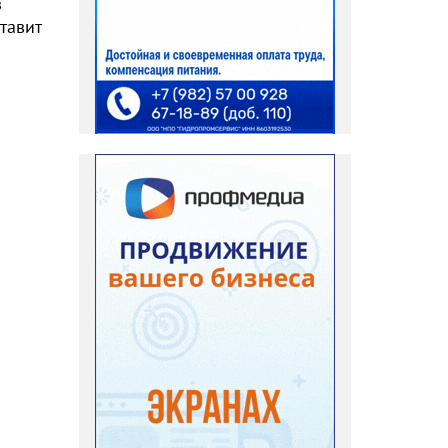
з
тавит