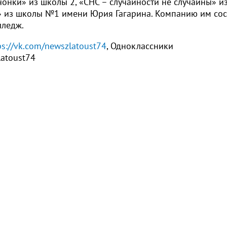
чонки» из школы 2, «СНС – случайности не случайны» и
?» из школы №1 имени Юрия Гагарина. Компанию им сос
олледж.
ps://vk.com/newszlatoust74
, Одноклассники
latoust74