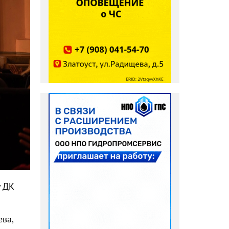
у ДК
ва,