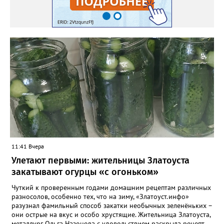
слушаешь, круг — завершается. Смотри! Ты увидишь! Смотри!
Ведь Кот не в былинах, а здесь. Он есть — пустота внутри, А ты
в пустоте этой весь. Услышь его ритм! Услышь! Он мир твой в
куски разбивает. И ты без конца говоришь, А душа в этом
ритме тает. И ты, почему-то, согласен. И спорить желания нет.
Удобен и не опасен. И слушаешь «мудрых» совет. И тянет
смотреть и слушать Пустых «сенсаций» поток. Они разъедают
душу, Но ты жить без них не смог. И злоба, не как решение
Что-то менять в судьбе, А способ излить раздражение На то,
что подсунут тебе. Тебе объяснят, что дорого Стоит место у
них в раю. А рядом с тобой в ритме морока Баюкает Кот Баюн.
11:41 Вчера
Улетают первыми: жительницы Златоуста
закатывают огурцы «с огоньком»
Чуткий к проверенным годами домашним рецептам различных
разносолов, особенно тех, что на зиму, «Златоуст.инфо»
разузнал фамильный способ закатки необычных зеленёньких –
они острые на вкус и особо хрустящие. Жительница Златоуста,
металлург Ольга Назонова с удовольствием раскрыла рецепт.