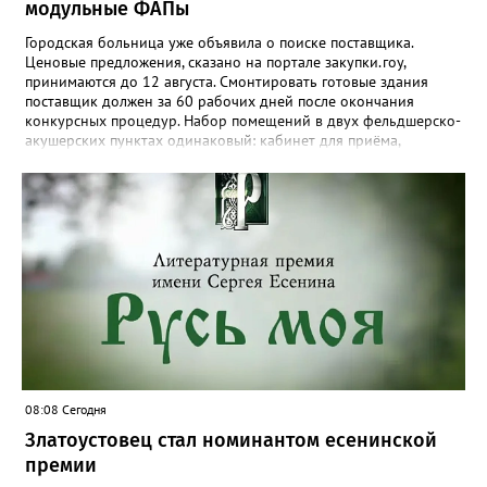
модульные ФАПы
Городская больница уже объявила о поиске поставщика.
Ценовые предложения, сказано на портале закупки.гоу,
принимаются до 12 августа. Смонтировать готовые здания
поставщик должен за 60 рабочих дней после окончания
конкурсных процедур. Набор помещений в двух фельдшерско-
акушерских пунктах одинаковый: кабинет для приёма,
процедурная, комната ожидания для посетителей, санузел, а
также комната для хранения лекарственных препаратов и
другие вспомогательные. В Веселовке новый ФАП
расположится на участке №58 по улице Ленина, в Кувашах –
на Советской, 79.
08:08 Сегодня
Златоустовец стал номинантом есенинской
премии