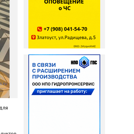
 для
одуктов