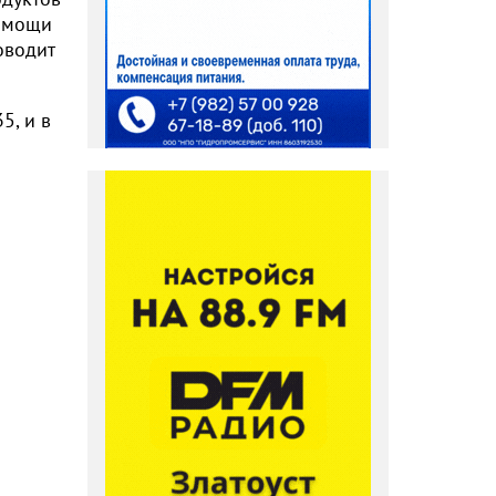
помощи
оводит
5, и в