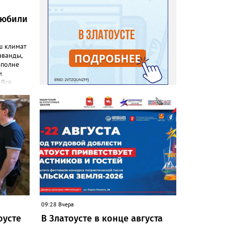
любили
ш климат
аванды,
вполне
м
 Всё
емятся
эстетику
 узнал
ниц. «Я
евого
), -
ка
–
то
т уже
. Соседи
 лаванду
09:28 Вчера
ы и саше
оусте
В Златоусте в конце августа