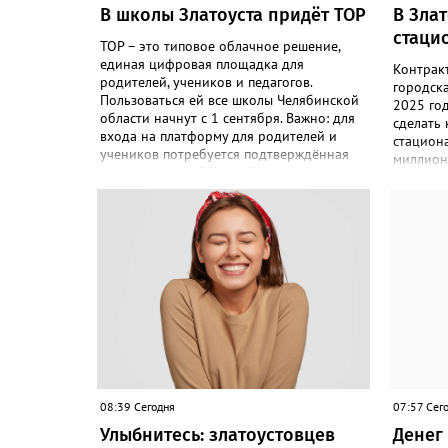
В школы Златоуста придёт ТОР
В Зла
стаци
ТОР – это типовое облачное решение,
единая цифровая площадка для
Контрак
родителей, учеников и педагогов.
городск
Пользоваться ей все школы Челябинской
2025 го
области начнут с 1 сентября. Важно: для
сделать
входа на платформу для родителей и
стациона
учеников потребуется подтверждённая
миллион
учётная запись ЕСИА. «Главная цель –
«Подряд
автоматизировать управление
по контр
образовательными процессами и
соответс
объединить разрозненные школьные
выполнил
сервисы в одну безопасную
решение
государственную экосистему, - сообщили
исполнен
в региональном министерстве
– сообщ
образования. - Платформа ТОР “Моя
Антимон
школа” объединит все школьные сервисы
решение
в единую безопасную государственную
недобро
экосистему. Предполагается, что переход
чёрном 
пройдёт максимально комфортно для
будет дв
пользователей». Привычные функции -
оценки, расписание, домашние задания,
08:39 Сегодня
07:57 Сег
связь с учителями, знакомые
Улыбнитесь: златоустовцев
Денег 
пользователям экосистемы «Госуслуги