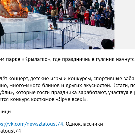
ом парке «Крылатко», где праздничные гуляния начнутс
ждёт концерт, детские игры и конкурсы, спортивные заба
о, много-много блинов и других вкусностей. Кстати, п
бли», которые гости праздника заработают, участвуя в
ится конкурс костюмов «Ярче всех!».
ницы.
ps://vk.com/newszlatoust74
, Одноклассники
latoust74