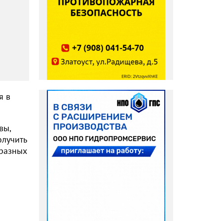
я в
вы,
олучить
 разных