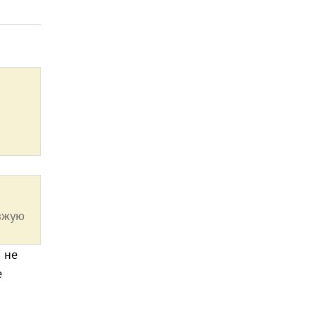
зжую
а не
е