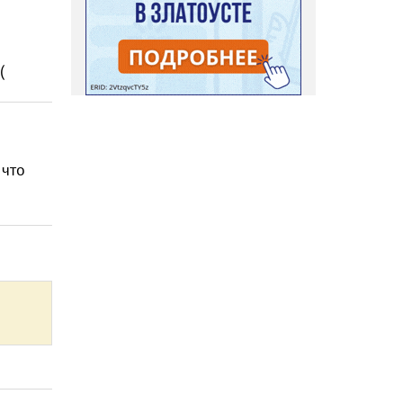
(
 что