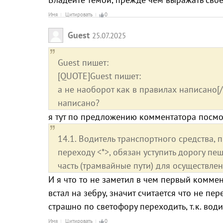
Имя
Цитировать
0
Guest
25.07.2025
Guest пишет:
[QUOTE]Guest пишет:
а не наоборот как в правилах написано[/
написано?
я тут по предложению комментатора посмот
14.1. Водитель транспортного средства
переходу <*>, обязан уступить дорогу 
часть (трамвайные пути) для осуществле
И я что то не заметил в чем первый коммент
встал на зебру, значит считается что не пе
страшно по светофору переходить, т.к. вод
Имя
Цитировать
0