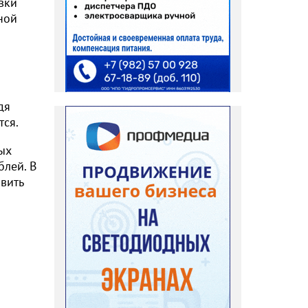
вки
ной
дя
тся.
ых
блей. В
вить