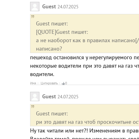
Guest
24.07.2025
Guest пишет:
[QUOTE]Guest пишет:
а не наоборот как в правилах написано[/
написано?
пешеход остановился у нерегулируемого пе
некоторые водители при это давят на газ ч
водители.
Имя
Цитировать
0
Guest
24.07.2025
Guest пишет:
ри это давят на газ чтоб проскочитьне ос
Ну так читали или нет?! Изменениям в прави
Владейте темой, прежде чем выражать своё