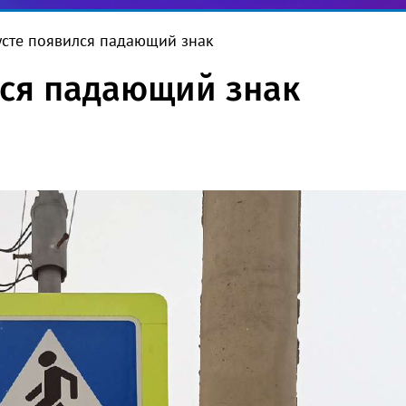
усте появился падающий знак
лся падающий знак