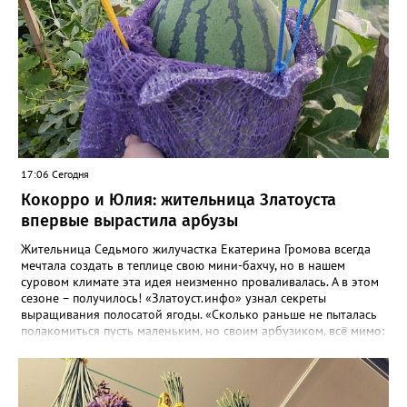
17:06 Сегодня
Кокорро и Юлия: жительница Златоуста
впервые вырастила арбузы
Жительница Седьмого жилучастка Екатерина Громова всегда
мечтала создать в теплице свою мини-бахчу, но в нашем
суровом климате эта идея неизменно проваливалась. А в этом
сезоне – получилось! «Златоуст.инфо» узнал секреты
выращивания полосатой ягоды. «Сколько раньше не пыталась
полакомиться пусть маленьким, но своим арбузиком, всё мимо:
вырастали до размера бобов и отваливались, - поделилась со
«Златоуст.инфо» садовод. – В этом году посадила сорт так
называемых северных арбузов – «Юлия», а также «Коккоро»
(он жёлтый и, говорят, очень сладкий). Вот уже первый на пару