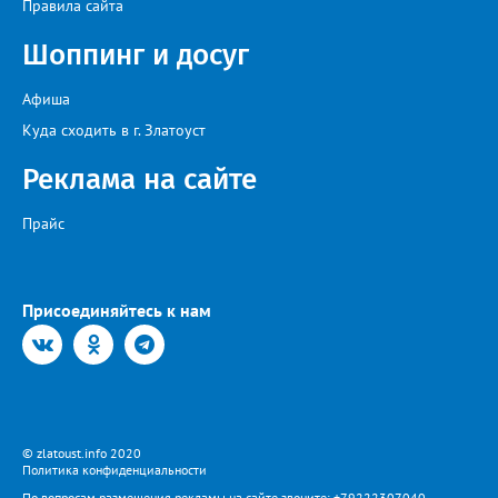
Правила сайта
поручил увеличить количество бензовозов, вывести на самые
загруженные АЗС полицейские патрули, контролировать запасы
Шоппинг и досуг
бензина и объёмы его продаж, а также обеспечить
бесперебойное снабжение горючим пожарных, скорых и
общественного транспорта.
Афиша
Куда сходить в г. Златоуст
Реклама на сайте
Прайс
Присоединяйтесь к нам
© zlatoust.info 2020
Политика конфиденциальности
По вопросам размещения рекламы на сайте звоните: +79222307040,