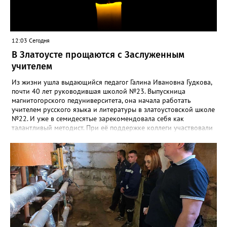
12:03 Сегодня
В Златоусте прощаются с Заслуженным
учителем
Из жизни ушла выдающийся педагог Галина Ивановна Гудкова,
почти 40 лет руководившая школой №23. Выпускница
магнитогорского педуниверситета, она начала работать
учителем русского языка и литературы в златоустовской школе
№22. И уже в семидесятые зарекомендовала себя как
талантливый методист. При её поддержке коллеги участвовали
в профессиональных конкурсах и добивались успехов.
«Благодаря её мудрому руководству в школе сформировался
сильный педагогический коллектив, объединённый общими
ценностями и любовью к своему делу. Для многих Галина
Ивановна навсегда останется не только талантливым
руководителем, но и настоящим Учителем с большой буквы», -
говорится в сообществе школы №23 во ВКонтакте. Свои
соболезнования семье Галины Ивановны выразил глава
Златоуста Олег Решетников. «Её вклад зафиксирован в
важнейших документах школы, но главное - он остался в