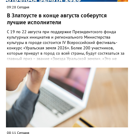
09:28 Сегодня
В Златоусте в конце августа соберутся
лучшие исполнители
С 19 по 22 августа при поддержке Президентского фонда
культурных инициатив и регионального Министерства
культуры в городе состоится IV Всероссийский фестиваль-
конкурс «Уральская земля 2026». Более 200 участников,
которые приедут в город со всей страны, будут состязаться за
главный приз – звание «Звезда Уральской земли». «Это не
просто конкурс, а четыре дня живого творчества:
прослушивания участников, мастер-классы от ведущих
наставников, выступления победителей прошлых лет и
приглашённых артистов», - сообщает оргкомитет. Вход на все
фестивальные мероприятия будет свободным. В 2025 году в
фестивале участвовали 26 финалистов из городов
Челябинской, Свердловской, Курганской, Оренбургской
областей, Ханты-Мансийского автономного округа и
Республики Башкортостан. Приглашённой звездой стал
идейный вдохновитель, организатор фестиваля, эстрадный
певец, победитель главного патриотического конкурса страны
«Солдатский конверт», лауреат премии в области культуры и
искусства «Золотая лира», участник телевизионных проектов
08:11 Сегодня
на Первом канале, обладатель звания «Голос страны» Алексей