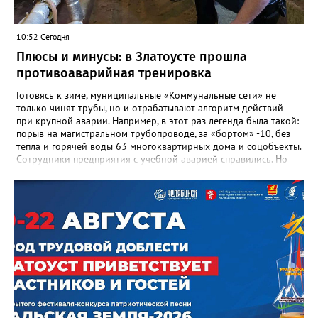
людях: в тех учителях, которых она поддержала, в тех
учениках, которых она вдохновила. Заслуженный учитель РФ,
«Отличник народного просвещения», обладатель медали «За
10:52 Сегодня
доблестный труд», Галина Ивановна оставила не только
награды и документы, но и работающий, живой механизм
Плюсы и минусы: в Златоусте прошла
школы, который продолжает жить её принципами», - говорится
противоаварийная тренировка
в некрологе.
Готовясь к зиме, муниципальные «Коммунальные сети» не
только чинят трубы, но и отрабатывают алгоритм действий
при крупной аварии. Например, в этот раз легенда была такой:
порыв на магистральном трубопроводе, за «бортом» -10, без
тепла и горячей воды 63 многоквартирных дома и соцобъекты.
Сотрудники предприятия с учебной аварией справились. Но
участвовавшие в тренировке представители Госжилинспекции
отметили и недочёты. «Например, управляющие компании
несвоевременно приняли меры для предотвращения
“перемерзания” общей домовой тепловой сети
многоквартирного дома, отсутствовало взаимодействие с
ресурсоснабжающей организацией, ЕДДС и иными службами»,
— сообщила начальник Главного управления ГЖИ Ирина
Настенко. В следующий раз, рекомендовали в
Госжилинспекции, службы должны действовать слаженно. И
оперативно делиться информацией со всеми
заинтересованными – от поставщика тепла до конечных
потребителей.