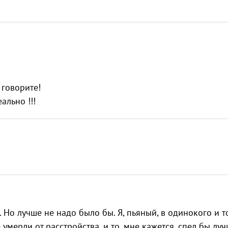
 говорите!
льно !!!
 Но лучше не надо было бы. Я, пьяный, в одинокого и т
мерли от расстройства, и то, мне кажется, спел бы луч