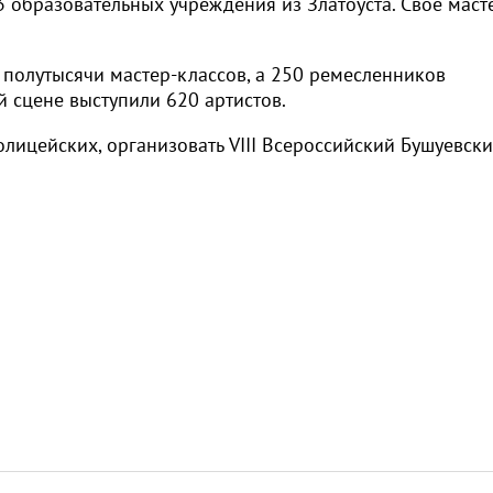
 образовательных учреждения из Златоуста. Своё маст
 полутысячи мастер-классов, а 250 ремесленников
й сцене выступили 620 артистов.
лицейских, организовать VIII Всероссийский Бушуевск