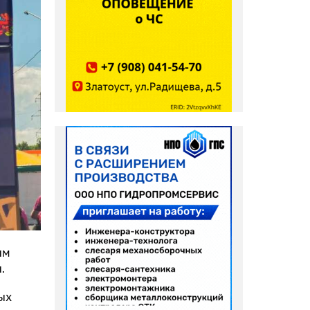
ым
.
ых