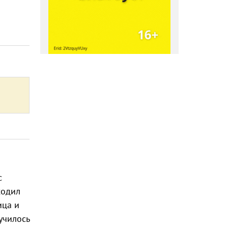
с
ходил
ица и
училось