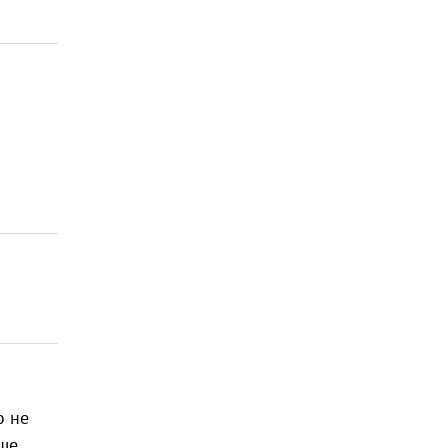
о не
ше.