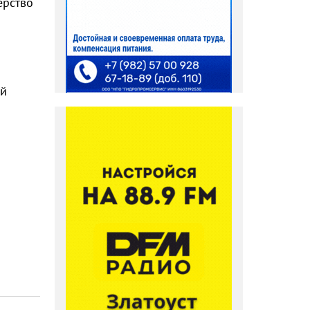
ерство
ий