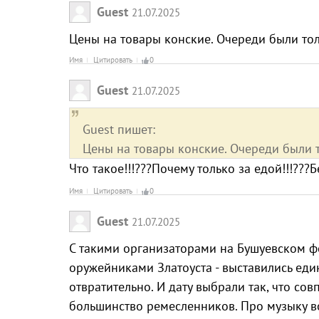
Guest
21.07.2025
Цены на товары конские. Очереди были то
Имя
Цитировать
0
Guest
21.07.2025
Guest пишет:
Цены на товары конские. Очереди были 
Что такое!!!???Почему только за едой!!!???
Имя
Цитировать
0
Guest
21.07.2025
С такими организаторами на Бушуевском фе
оружейниками Златоуста - выставились еди
отвратительно. И дату выбрали так, что со
большинство ремесленников. Про музыку во