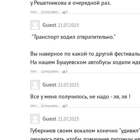
у Решетникова в очередной раз.
Имя
Цитировать
0
Guest
21.07.2025
"Транспорт ходил отвратительно."
Вы наверное по какой-то другой фестиваль
На нашем Бушуевском автобусы ходили идеа
Имя
Цитировать
0
Guest
21.07.2025
Все у меня получилось, не надо - ля, ля !
Имя
Цитировать
0
Guest
21.07.2025
Губерниев своим вокалом конечно "удивил".
решаюсь петь, чтобы домашние питомцы не у