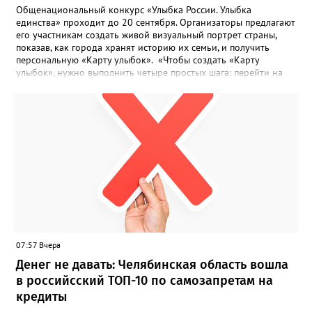
Общенациональный конкурс «Улыбка России. Улыбка
единства» проходит до 20 сентября. Организаторы предлагают
его участникам создать живой визуальный портрет страны,
показав, как города хранят историю их семьи, и получить
персональную «Карту улыбок». «Чтобы создать «Карту
улыбок», нужно выполнить четыре простых шага: перейти на
сайт улыбкароссии.рф и нажать кнопку «Собрать карту
улыбок»; загрузить фотографию с улыбкой – подойдёт портрет
одного человека, пары, семьи или нескольких поколений в
одном кадре; отметить один или несколько городов,
связанных с историей семьи или важными воспоминаниями;
добавить подписи к городам, кратко объяснив связь с каждым
из них, указать контакты и подтвердить согласие с правилами
проекта», - говорится в инструкции на сайте проекта. ‍Заявка
может быть семейной, а после модерации стать частью
визуального архива проекта. 20 участников обещают
пригласить на итоговую фотосессию в Москве. Персональную
«Карту улыбок», которую можно скачать, сохранить и
опубликовать в социальных сетях, отмечают в оргкомитете,
07:57 Вчера
получат все, кто улыбнулся.
Денег не давать: Челябинская область вошла
в российсский ТОП-10 по самозапретам на
кредиты