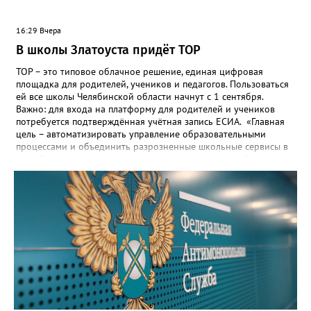
16:29 Вчера
В школы Златоуста придёт ТОР
ТОР – это типовое облачное решение, единая цифровая
площадка для родителей, учеников и педагогов. Пользоваться
ей все школы Челябинской области начнут с 1 сентября.
Важно: для входа на платформу для родителей и учеников
потребуется подтверждённая учётная запись ЕСИА. «Главная
цель – автоматизировать управление образовательными
процессами и объединить разрозненные школьные сервисы в
одну безопасную государственную экосистему, - сообщили в
региональном министерстве образования. - Платформа ТОР
“Моя школа” объединит все школьные сервисы в единую
безопасную государственную экосистему. Предполагается, что
переход пройдёт максимально комфортно для пользователей».
Привычные функции - оценки, расписание, домашние задания,
связь с учителями, знакомые пользователям экосистемы
«Госуслуги Моя школа», не просто сохранятся, они будут
собраны в одном месте, подчеркнули в ведомстве. Причём в
этом случае переход на ТОР станет вообще незаметным.