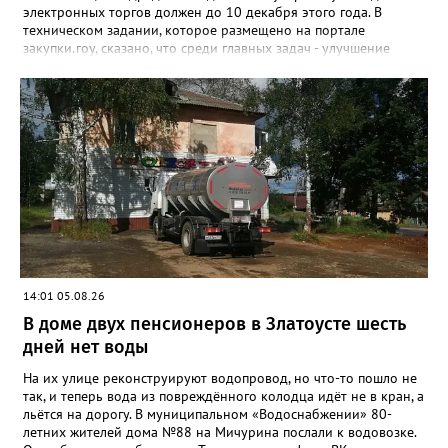
электронных торгов должен до 10 декабря этого года. В
техническом задании, которое размещено на портале
закупки.гоу, сказано, что среди главных задач - улучшение
качества жизни и охраны здоровья златоустовцев и
повышение энергоэффективности систем. Кроме электронных
схем, исполнителю нужно разработать предложения по
строительству и реконструкции водоснабжения и канализации,
оценив размер вложений, а также представить перечень
бесхозных объектов и возможные сценарии развития этой
сферы городского хозяйства. В июне 2025 года
«Златоуст.инфо» сообщал о подобных торгах. Тогда цена
вопроса была почти в три раза выше - 9 миллионов 13 тысяч
486 рублей, а в списке работ была разработка электронной
системы ливнёвок.
14:01 05.08.26
В доме двух пенсионеров в Златоусте шесть
дней нет воды
На их улице реконструируют водопровод, но что-то пошло не
так, и теперь вода из повреждённого колодца идёт не в кран, а
льётся на дорогу. В муниципальном «Водоснабжении» 80-
летних жителей дома №88 на Мичурина послали к водовозке.