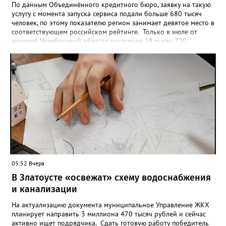
По данным Объединённого кредитного бюро, заявку на такую
услугу с момента запуска сервиса подали больше 680 тысяч
человек, по этому показателю регион занимает девятое место в
соответствующем российском рейтинге. Только в июле от
жителей Челябинской области поступило 18 тысяч 720
заявлений на установку ограничений и около 6700 — на их
снятие. В целом не давать им взаймы сегодня просят 543 с
лишним тысячи человек. Почти 89 тысяч за это время решили
запрет отозвать. При этом, утверждают аналитики бюро,
примерно каждый пятый из тех, кто установил самозапрет,
никогда кредиты не брал, столько же погасили долги недавно,
а больше половины имеют долговые обязательства сейчас.
05:52 Вчера
В Златоусте «освежат» схему водоснабжения
и канализации
На актуализацию документа муниципальное Управление ЖКХ
планирует направить 3 миллиона 470 тысяч рублей и сейчас
активно ищет подрядчика. Сдать готовую работу победитель