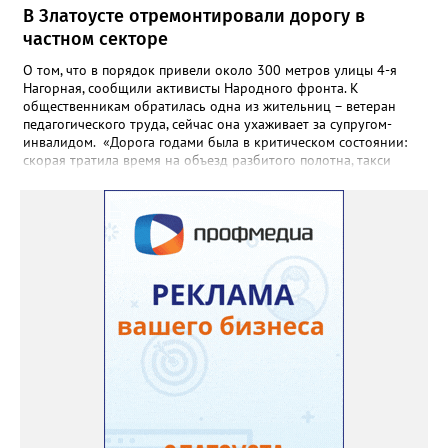
В Златоусте отремонтировали дорогу в
частном секторе
О том, что в порядок привели около 300 метров улицы 4-я
Нагорная, сообщили активисты Народного фронта. К
общественникам обратилась одна из жительниц – ветеран
педагогического труда, сейчас она ухаживает за супругом-
инвалидом. «Дорога годами была в критическом состоянии:
скорая тратила время на объезд разбитого полотна, такси
порой отказывались пробираться к домам, щадя подвеску, а
однажды реанимация не смогла добраться до больного.
Жители писали в администрацию города и другие инстанции,
пытались ремонтировать дорогу своими силами – всё тщетно»,
– рассказали в ОНФ. Общественники подчеркнули: именно
они добились, чтобы участок разровняли и отсыпали. Для
этого потребовалось обратиться в мэрию Златоуста.