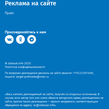
Когда будет восстановлена подача воды в дом №88 в
Реклама на сайте
комментарии не уточняется.
Прайс
Присоединяйтесь к нам
© zlatoust.info 2020
Политика конфиденциальности
По вопросам размещения рекламы на сайте звоните: +79222307040,
пишите: target-profmedia@mail.ru
«Весь контент, размещаемый на сайте, получен из открытых источников. В
случае, если автор того или иного объекта авторского права, размещенного на
сайте, против такого размещения — просим направлять соответствующие
обращения по адресу: es@zlatoust.info»