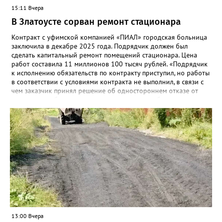
15:11 Вчера
В Златоусте сорван ремонт стационара
Контракт с уфимской компанией «ПИАЛ» городская больница
заключила в декабре 2025 года. Подрядчик должен был
сделать капитальный ремонт помещений стационара. Цена
работ составила 11 миллионов 100 тысяч рублей. «Подрядчик
к исполнению обязательств по контракту приступил, но работы
в соответствии с условиями контракта не выполнил, в связи с
чем заказчик принял решение об одностороннем отказе от
исполнения обязательств по контракту», – сообщили в
Челябинском УФАС. Антимонопольная служба приняла
решение включить ООО «ПИАЛ» в реестр недобросовестных
поставщиков. В чёрном списке уфимский подрядчик будет два
года.
13:00 Вчера