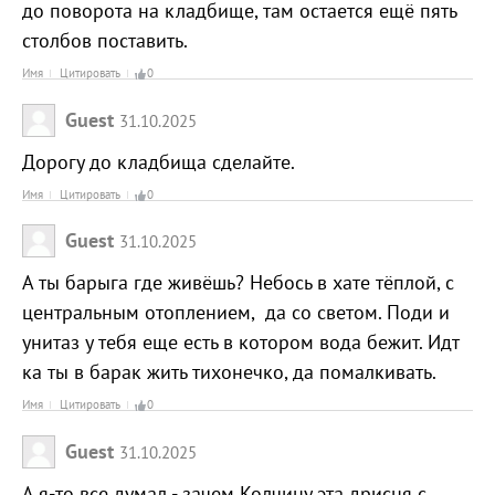
до поворота на кладбище, там остается ещё пять
столбов поставить.
Имя
Цитировать
0
Guest
31.10.2025
Дорогу до кладбища сделайте.
Имя
Цитировать
0
Guest
31.10.2025
А ты барыга где живёшь? Небось в хате тёплой, с
центральным отоплением, да со светом. Поди и
унитаз у тебя еще есть в котором вода бежит. Идт
ка ты в барак жить тихонечко, да помалкивать.
Имя
Цитировать
0
Guest
31.10.2025
А я-то все думал - зачем Колчину эта дрисня с