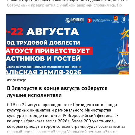
Сотрудники предприятия с учебной аварией справились. Но
участвовавшие в тренировке представители Госжилинспекции
отметили и недочёты. «Например, управляющие компании
несвоевременно приняли меры для предотвращения
“перемерзания” общей домовой тепловой сети
многоквартирного дома, отсутствовало взаимодействие с
ресурсоснабжающей организацией, ЕДДС и иными службами»,
— сообщила начальник Главного управления ГЖИ Ирина
Настенко. В следующий раз, рекомендовали в
Госжилинспекции, службы должны действовать слаженно. И
оперативно делиться информацией со всеми
заинтересованными – от поставщика тепла до конечных
потребителей.
09:28 Вчера
В Златоусте в конце августа соберутся
лучшие исполнители
С 19 по 22 августа при поддержке Президентского фонда
культурных инициатив и регионального Министерства
культуры в городе состоится IV Всероссийский фестиваль-
конкурс «Уральская земля 2026». Более 200 участников,
которые приедут в город со всей страны, будут состязаться за
главный приз – звание «Звезда Уральской земли». «Это не