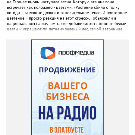
Прованса не любит «вкусную» почву. Добавляйте в посадочную
на Таганае вновь наступила весна. Которую эта анемона
яму гравий и песок – требуется хороший дренаж. В первый год
встречает как положено - цветами. «Растение сбила с толку
Екатерина рекомендует цветы убирать, чтобы силы куста
погода – затяжные дожди и относительное тепло. И повторное
пошли на наращивание корневой системы. А со второго года
цветение – просто реакция на этот стресс», - объяснили в
пусть лаванда цветёт во всю силу! Фото: Екатерина Бойко,
национальном парке. Там также добавили: хотя нежные белые
специально для «Златоуст.инфо». Обсуждение новости здесь
цветы и украшают по-летнему зелёный лес, самой ветренице
ВКОНТАКТЕ https://vk.com/newszlatoust74
такой «рецидив» пользы не приносит, а наоборот, забирает
силы перед долгой зимовкой.