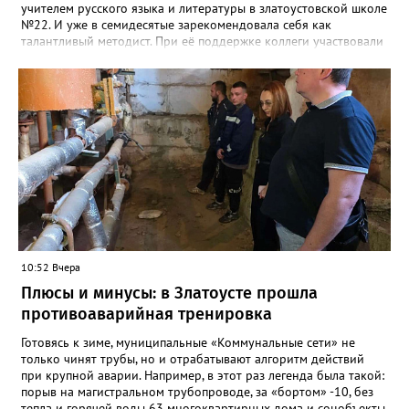
учителем русского языка и литературы в златоустовской школе
№22. И уже в семидесятые зарекомендовала себя как
талантливый методист. При её поддержке коллеги участвовали
в профессиональных конкурсах и добивались успехов.
«Благодаря её мудрому руководству в школе сформировался
сильный педагогический коллектив, объединённый общими
ценностями и любовью к своему делу. Для многих Галина
Ивановна навсегда останется не только талантливым
руководителем, но и настоящим Учителем с большой буквы», -
говорится в сообществе школы №23 во ВКонтакте. Свои
соболезнования семье Галины Ивановны выразил глава
Златоуста Олег Решетников. «Её вклад зафиксирован в
важнейших документах школы, но главное - он остался в
людях: в тех учителях, которых она поддержала, в тех
учениках, которых она вдохновила. Заслуженный учитель РФ,
«Отличник народного просвещения», обладатель медали «За
10:52 Вчера
доблестный труд», Галина Ивановна оставила не только
награды и документы, но и работающий, живой механизм
Плюсы и минусы: в Златоусте прошла
школы, который продолжает жить её принципами», - говорится
противоаварийная тренировка
в некрологе.
Готовясь к зиме, муниципальные «Коммунальные сети» не
только чинят трубы, но и отрабатывают алгоритм действий
при крупной аварии. Например, в этот раз легенда была такой:
порыв на магистральном трубопроводе, за «бортом» -10, без
тепла и горячей воды 63 многоквартирных дома и соцобъекты.