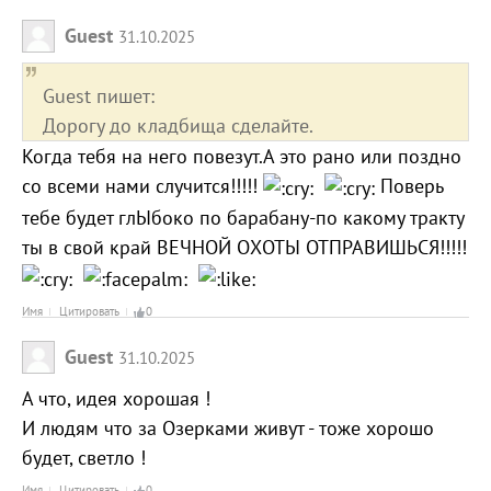
Guest
31.10.2025
Guest пишет:
Дорогу до кладбища сделайте.
Когда тебя на него повезут.А это рано или поздно
со всеми нами случится!!!!!
Поверь
тебе будет глЫбоко по барабану-по какому тракту
ты в свой край ВЕЧНОЙ ОХОТЫ ОТПРАВИШЬСЯ!!!!!
Имя
Цитировать
0
Guest
31.10.2025
А что, идея хорошая !
И людям что за Озерками живут - тоже хорошо
будет, светло !
Имя
Цитировать
0