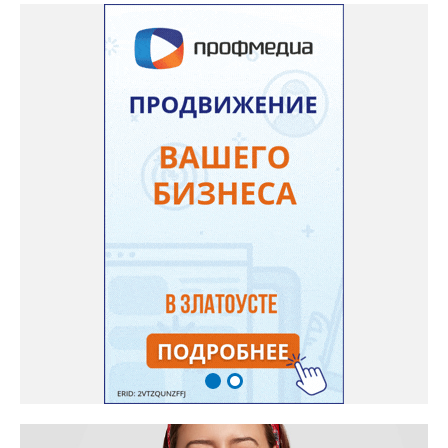
однажды реанимация не смогла добраться до больного.
Жители писали в администрацию города и другие инстанции,
пытались ремонтировать дорогу своими силами – всё тщетно»,
– рассказали в ОНФ. Общественники подчеркнули: именно
они добились, чтобы участок разровняли и отсыпали. Для
этого потребовалось обратиться в мэрию Златоуста.