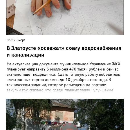
никогда кредиты не брал, столько же погасили долги недавно,
а больше половины имеют долговые обязательства сейчас.
05:52 Вчера
В Златоусте «освежат» схему водоснабжения
и канализации
На актуализацию документа муниципальное Управление ЖКХ
планирует направить 3 миллиона 470 тысяч рублей и сейчас
активно ищет подрядчика. Сдать готовую работу победитель
электронных торгов должен до 10 декабря этого года. В
техническом задании, которое размещено на портале
закупки.гоу, сказано, что среди главных задач - улучшение
качества жизни и охраны здоровья златоустовцев и
повышение энергоэффективности систем. Кроме электронных
схем, исполнителю нужно разработать предложения по
строительству и реконструкции водоснабжения и канализации,
оценив размер вложений, а также представить перечень
бесхозных объектов и возможные сценарии развития этой
сферы городского хозяйства. В июне 2025 года