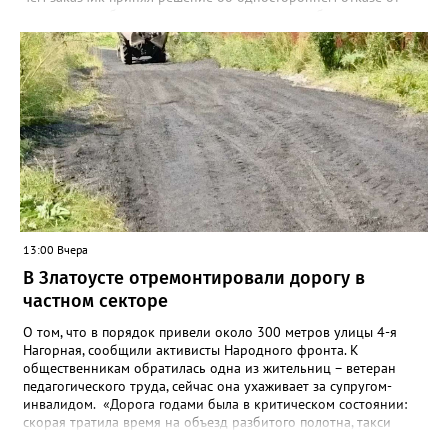
исполнения обязательств по контракту», – сообщили в
Челябинском УФАС. Антимонопольная служба приняла
решение включить ООО «ПИАЛ» в реестр недобросовестных
поставщиков. В чёрном списке уфимский подрядчик будет два
года.
13:00 Вчера
В Златоусте отремонтировали дорогу в
частном секторе
О том, что в порядок привели около 300 метров улицы 4-я
Нагорная, сообщили активисты Народного фронта. К
общественникам обратилась одна из жительниц – ветеран
педагогического труда, сейчас она ухаживает за супругом-
инвалидом. «Дорога годами была в критическом состоянии:
скорая тратила время на объезд разбитого полотна, такси
порой отказывались пробираться к домам, щадя подвеску, а