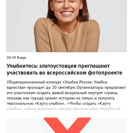
08:39 Вчера
Улыбнитесь: златоустовцев приглашают
участвовать во всероссийском фотопроекте
Общенациональный конкурс «Улыбка России. Улыбка
единства» проходит до 20 сентября. Организаторы предлагают
его участникам создать живой визуальный портрет страны,
показав, как города хранят историю их семьи, и получить
персональную «Карту улыбок». «Чтобы создать «Карту
улыбок», нужно выполнить четыре простых шага: перейти на
сайт улыбкароссии.рф и нажать кнопку «Собрать карту
улыбок»; загрузить фотографию с улыбкой – подойдёт портрет
одного человека, пары, семьи или нескольких поколений в
одном кадре; отметить один или несколько городов,