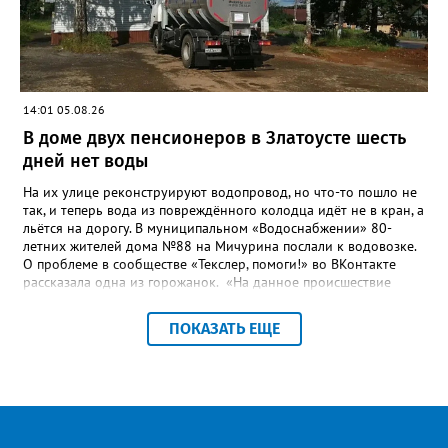
«Златоуст.инфо» сообщал о подобных торгах. Тогда цена
вопроса была почти в три раза выше - 9 миллионов 13 тысяч
486 рублей, а в списке работ была разработка электронной
системы ливнёвок.
14:01 05.08.26
В доме двух пенсионеров в Златоусте шесть
дней нет воды
На их улице реконструируют водопровод, но что-то пошло не
так, и теперь вода из повреждённого колодца идёт не в кран, а
льётся на дорогу. В муниципальном «Водоснабжении» 80-
летних жителей дома №88 на Мичурина послали к водовозке.
О проблеме в сообществе «Текслер, помоги!» во ВКонтакте
рассказала одна из горожанок. «На данное происшествие
аварийная бригада до сих пор не приехала, и по словам
гл.инженера Шепелева А.Н. из обслуживающей организации
ПОКАЗАТЬ ЕЩЕ
МУП ЗГО "Златоустовское Водоснабжение" ул. Островского, 7,
никакие работы по восстановлению подачи воды в дом
проводиться не будут. Вот уже шесть дней пенсионеры без
воды!», - пишет возмущённая женщина (стиль, орфография и
пунктуация авторские). Под обращением есть комментарий
пользователя под ником Olga Vyacheslavovna. Она сообщает:
сейчас МУП «Водоснабжение» ведёт реконструкцию сетей в