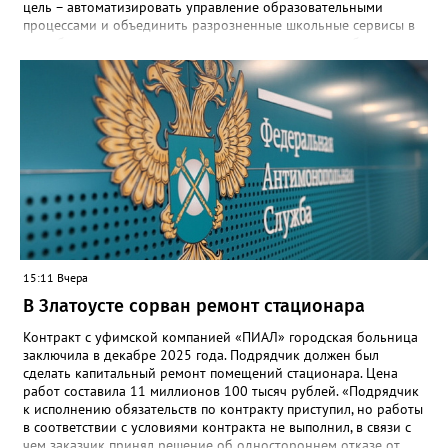
цель – автоматизировать управление образовательными
процессами и объединить разрозненные школьные сервисы в
одну безопасную государственную экосистему, - сообщили в
региональном министерстве образования. - Платформа ТОР
“Моя школа” объединит все школьные сервисы в единую
безопасную государственную экосистему. Предполагается, что
переход пройдёт максимально комфортно для пользователей».
Привычные функции - оценки, расписание, домашние задания,
связь с учителями, знакомые пользователям экосистемы
«Госуслуги Моя школа», не просто сохранятся, они будут
собраны в одном месте, подчеркнули в ведомстве. Причём в
этом случае переход на ТОР станет вообще незаметным.
15:11 Вчера
В Златоусте сорван ремонт стационара
Контракт с уфимской компанией «ПИАЛ» городская больница
заключила в декабре 2025 года. Подрядчик должен был
сделать капитальный ремонт помещений стационара. Цена
работ составила 11 миллионов 100 тысяч рублей. «Подрядчик
к исполнению обязательств по контракту приступил, но работы
в соответствии с условиями контракта не выполнил, в связи с
чем заказчик принял решение об одностороннем отказе от