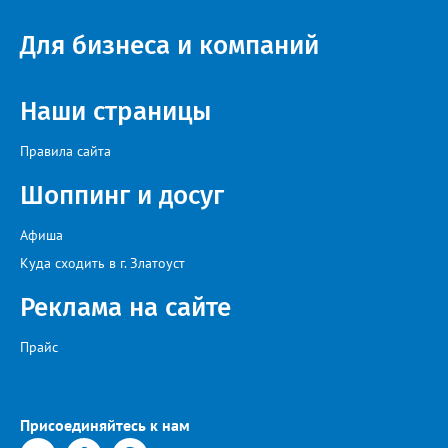
Настенко. В следующий раз, рекомендовали в
Госжилинспекции, службы должны действовать слаженно. И
Для бизнеса и компаний
оперативно делиться информацией со всеми
заинтересованными – от поставщика тепла до конечных
потребителей.
Наши страницы
Правила сайта
Шоппинг и досуг
Афиша
Куда сходить в г. Златоуст
Реклама на сайте
Прайс
Присоединяйтесь к нам