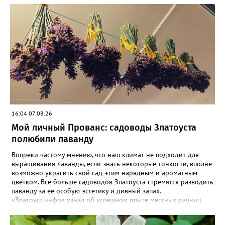
16:04 07.08.26
Мой личный Прованс: садоводы Златоуста
полюбили лаванду
Вопреки частому мнению, что наш климат не подходит для
выращивания лаванды, если знать некоторые тонкости, вполне
возможно украсить свой сад этим нарядным и ароматным
цветком. Всё больше садоводов Златоуста стремятся разводить
лаванду за её особую эстетику и дивный запах.
«Златоуст.инфо» узнал об успешном опыте местных дачниц.
«Я вырастила лаванду нежно-сиреневого красивого цвета из
семян (на фото), - отметила «Златоуст.инфо» хозяйка частного