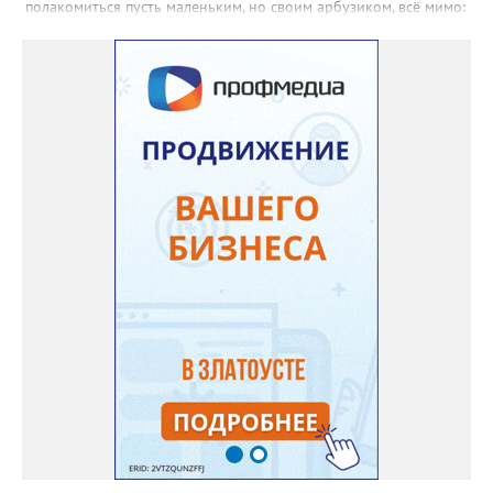
полакомиться пусть маленьким, но своим арбузиком, всё мимо:
вырастали до размера бобов и отваливались, - поделилась со
«Златоуст.инфо» садовод. – В этом году посадила сорт так
называемых северных арбузов – «Юлия», а также «Коккоро»
(он жёлтый и, говорят, очень сладкий). Вот уже первый на пару
кило вызрел. Чтобы не оборвал плеть, подвешиваю своих
полосатиков в сетках из-под овощей или авоськах,
подкармливаю. Не терпится попробовать!». Опытные
бахчеводы из южных регионов в соцсетях посоветовали нашей
землячке: арбуз будет созревшим не раньше, чем с его кожуры
пропадет матовость (станет глянцевым). По срокам опыления
норма зрелости для «Коккоро» - не менее 42 дней от завязи
размером с грецкий орех. Екатерина выяснила у знающих
людей и причину своих неудач – её сеянцы не опылялись, и это
нужно было делать самостоятельно. «Мужской» цветочек для
этого прикладывают к «женскому» - тычинку к пестику. Фото:
Екатерина Громова, специально для «Златоуст.инфо».
Обсуждение новости здесь
ВКОНТАКТЕ https://vk.com/newszlatoust74