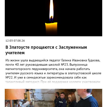
12:03 07.08.26
В Златоусте прощаются с Заслуженным
учителем
Из жизни ушла выдающийся педагог Галина Ивановна Гудкова,
почти 40 лет руководившая школой №23. Выпускница
магнитогорского педуниверситета, она начала работать
учителем русского языка и литературы в златоустовской школе
№22. И уже в семидесятые зарекомендовала себя как
талантливый методист. При её поддержке коллеги участвовали
в профессиональных конкурсах и добивались успехов.
«Благодаря её мудрому руководству в школе сформировался
сильный педагогический коллектив, объединённый общими
ценностями и любовью к своему делу. Для многих Галина
Ивановна навсегда останется не только талантливым