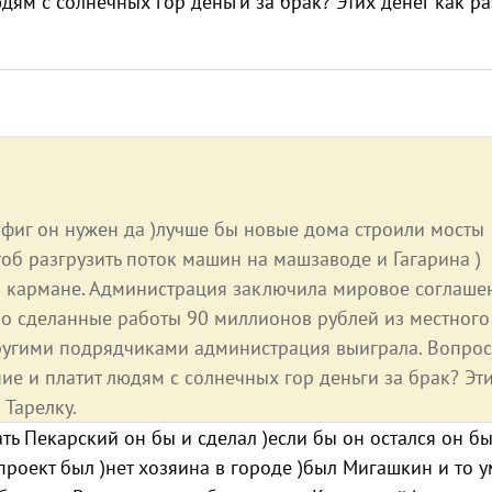
дям с солнечных гор деньги за брак? Этих денег как ра
нафиг он нужен да )лучше бы новые дома строили мосты
тоб разгрузить поток машин на машзаводе и Гагарина )
 в кармане. Администрация заключила мировое соглаше
о сделанные работы 90 миллионов рублей из местного
ругими подрядчиками администрация выиграла. Вопрос
е и платит людям с солнечных гор деньги за брак? Эт
 Тарелку.
ать Пекарский он бы и сделал )если бы он остался он б
 проект был )нет хозяина в городе )был Мигашкин и то 