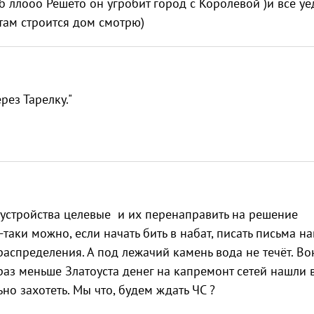
б ллооо Решето он угробит город с Королевой )и все уе
 там строится дом смотрю)
рез Тарелку."
гоустройства целевые и их перенаправить на решение
таки можно, если начать бить в набат, писать письма на
распределения. А под лежачий камень вода не течёт. Во
раз меньше Златоуста денег на капремонт сетей нашли 
ьно захотеть. Мы что, будем ждать ЧС ?