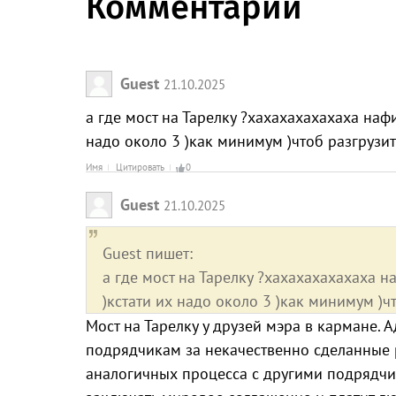
Комментарии
Guest
21.10.2025
а где мост на Тарелку ?хахахахахахаха наф
надо около 3 )как минимум )чтоб разгрузи
Имя
Цитировать
0
Guest
21.10.2025
Guest пишет:
а где мост на Тарелку ?хахахахахахаха 
)кстати их надо около 3 )как минимум )ч
Мост на Тарелку у друзей мэра в кармане.
подрядчикам за некачественно сделанные 
аналогичных процесса с другими подрядчи