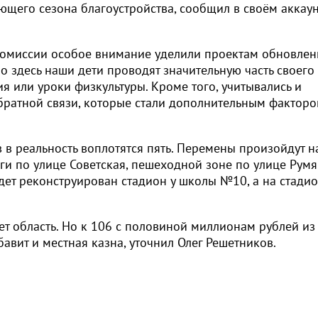
щего сезона благоустройства, сообщил в своём аккау
комиссии особое внимание уделили проектам обновлен
 здесь наши дети проводят значительную часть своего
я или уроки физкультуры. Кроме того, учитывались и
братной связи, которые стали дополнительным факторо
в реальность воплотятся пять. Перемены произойдут н
ги по улице Советская, пешеходной зоне по улице Рум
дет реконструирован стадион у школы №10, а на стадио
т область. Но к 106 с половиной миллионам рублей из
авит и местная казна, уточнил Олег Решетников.