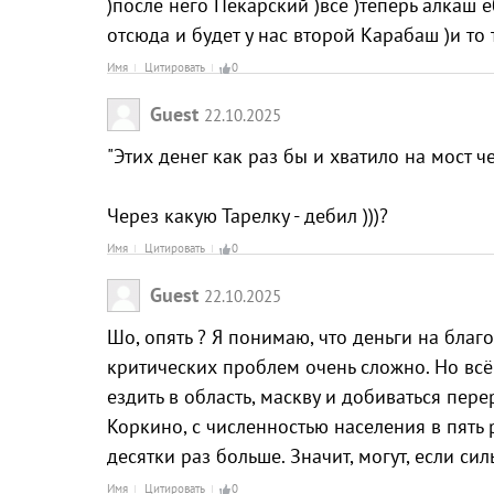
)после него Пекарский )всё )теперь алкаш е
отсюда и будет у нас второй Карабаш )и то
Имя
Цитировать
0
Guest
22.10.2025
"Этих денег как раз бы и хватило на мост че
Через какую Тарелку - дебил )))?
Имя
Цитировать
0
Guest
22.10.2025
Шо, опять ? Я понимаю, что деньги на бла
критических проблем очень сложно. Но всё-
ездить в область, маскву и добиваться пере
Коркино, с численностью населения в пять 
десятки раз больше. Значит, могут, если сил
Имя
Цитировать
0