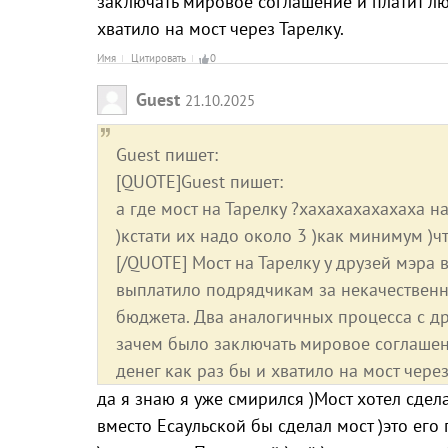
заключать мировое соглашение и платит лю
хватило на мост через Тарелку.
Имя
Цитировать
0
Guest
21.10.2025
Guest пишет:
[QUOTE]Guest пишет:
а где мост на Тарелку ?хахахахахахаха 
)кстати их надо около 3 )как минимум )ч
[/QUOTE] Мост на Тарелку у друзей мэра
выплатило подрядчикам за некачественн
бюджета. Два аналогичных процесса с д
зачем было заключать мировое соглашени
денег как раз бы и хватило на мост через
да я знаю я уже смирился )Мост хотел сдел
вместо Есаульской бы сделал мост )это его