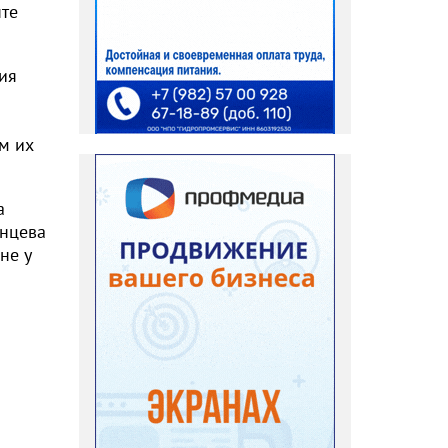
нте
ия
м их
а
янцева
не у