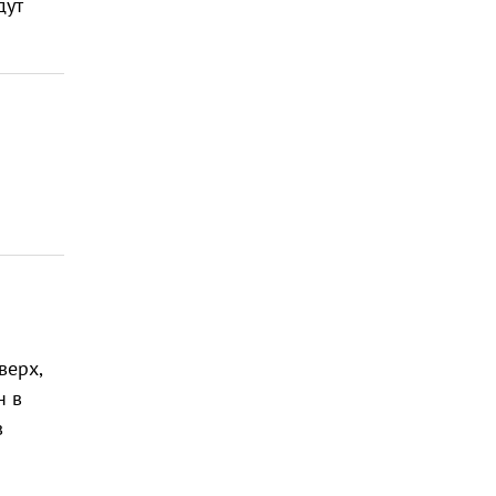
дут
верх,
н в
в