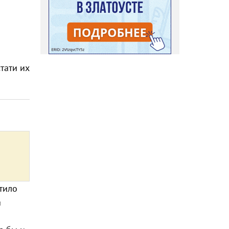
тати их
тило
а