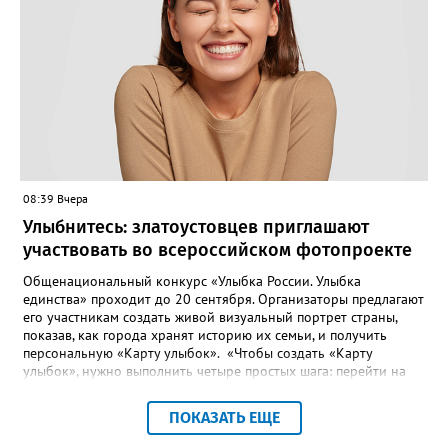
Жители писали в администрацию города и другие инстанции,
пытались ремонтировать дорогу своими силами – всё тщетно»,
– рассказали в ОНФ. Общественники подчеркнули: именно
они добились, чтобы участок разровняли и отсыпали. Для
этого потребовалось обратиться в мэрию Златоуста.
08:39 Вчера
Улыбнитесь: златоустовцев приглашают
участвовать во всероссийском фотопроекте
Общенациональный конкурс «Улыбка России. Улыбка
единства» проходит до 20 сентября. Организаторы предлагают
его участникам создать живой визуальный портрет страны,
показав, как города хранят историю их семьи, и получить
персональную «Карту улыбок». «Чтобы создать «Карту
улыбок», нужно выполнить четыре простых шага: перейти на
сайт улыбкароссии.рф и нажать кнопку «Собрать карту
улыбок»; загрузить фотографию с улыбкой – подойдёт портрет
ПОКАЗАТЬ ЕЩЕ
одного человека, пары, семьи или нескольких поколений в
одном кадре; отметить один или несколько городов,