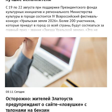
С 19 по 22 августа при поддержке Президентского фонда
культурных инициатив и регионального Министерства
культуры в городе состоится IV Всероссийский фестиваль-
конкурс «Уральская земля 2026». Более 200 участников,
которые приедут в город со всей страны, будут состязаться за
главный приз – звание «Звезда Уральской земли». «Это не
просто конкурс, а четыре дня живого творчества:
прослушивания участников, мастер-классы от ведущих
наставников, выступления победителей прошлых лет и
приглашённых артистов», - сообщает оргкомитет. Вход на все
фестивальные мероприятия будет свободным. В 2025 году в
фестивале участвовали 26 финалистов из городов
Челябинской, Свердловской, Курганской, Оренбургской
областей, Ханты-Мансийского автономного округа и
Республики Башкортостан. Приглашённой звездой стал
идейный вдохновитель, организатор фестиваля, эстрадный
певец, победитель главного патриотического конкурса страны
«Солдатский конверт», лауреат премии в области культуры и
искусства «Золотая лира», участник телевизионных проектов
08:11 Сегодня
на Первом канале, обладатель звания «Голос страны» Алексей
Ковин.
Осторожно: жителей Златоуста
предупреждают о сайте-«ловушке» с
талонами на бензин