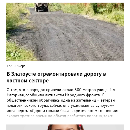
Челябинском УФАС. Антимонопольная служба приняла
решение включить ООО «ПИАЛ» в реестр недобросовестных
поставщиков. В чёрном списке уфимский подрядчик будет два
года.
13:00 Вчера
В Златоусте отремонтировали дорогу в
частном секторе
О том, что в порядок привели около 300 метров улицы 4-я
Нагорная, сообщили активисты Народного фронта. К
общественникам обратилась одна из жительниц – ветеран
педагогического труда, сейчас она ухаживает за супругом-
инвалидом. «Дорога годами была в критическом состоянии:
скорая тратила время на объезд разбитого полотна, такси
порой отказывались пробираться к домам, щадя подвеску, а
однажды реанимация не смогла добраться до больного.