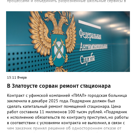
процессами и объединить разрозненные школьные сервисы в
одну безопасную государственную экосистему, - сообщили в
региональном министерстве образования. - Платформа ТОР
“Моя школа” объединит все школьные сервисы в единую
безопасную государственную экосистему. Предполагается, что
переход пройдёт максимально комфортно для пользователей».
Привычные функции - оценки, расписание, домашние задания,
связь с учителями, знакомые пользователям экосистемы
«Госуслуги Моя школа», не просто сохранятся, они будут
собраны в одном месте, подчеркнули в ведомстве. Причём в
этом случае переход на ТОР станет вообще незаметным.
15:11 Вчера
В Златоусте сорван ремонт стационара
Контракт с уфимской компанией «ПИАЛ» городская больница
заключила в декабре 2025 года. Подрядчик должен был
сделать капитальный ремонт помещений стационара. Цена
работ составила 11 миллионов 100 тысяч рублей. «Подрядчик
к исполнению обязательств по контракту приступил, но работы
в соответствии с условиями контракта не выполнил, в связи с
чем заказчик принял решение об одностороннем отказе от
исполнения обязательств по контракту», – сообщили в