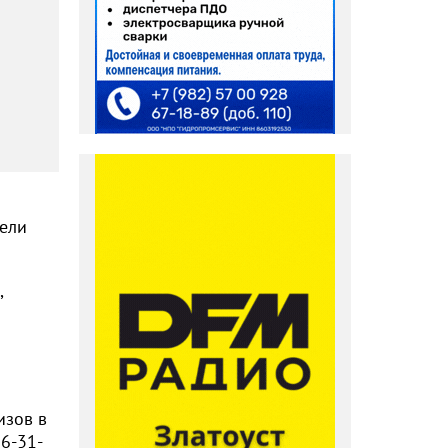
тели
,
изов в
6-31-