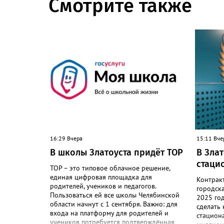
Смотрите также
16:29 Вчера
15:11 Вче
В школы Златоуста придёт ТОР
В Зла
стаци
ТОР – это типовое облачное решение,
единая цифровая площадка для
Контрак
родителей, учеников и педагогов.
городск
Пользоваться ей все школы Челябинской
2025 го
области начнут с 1 сентября. Важно: для
сделать
входа на платформу для родителей и
стациона
учеников потребуется подтверждённая