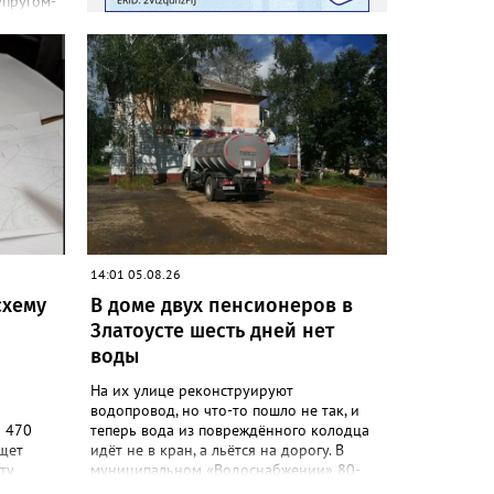
упругом-
а в
тратила
на,
раться к
ы
 до
ать
но», –
ки
сь,
пали.
14:01 05.08.26
ься в
схему
В доме двух пенсионеров в
Златоусте шесть дней нет
воды
На их улице реконструируют
водопровод, но что-то пошло не так, и
а 470
теперь вода из повреждённого колодца
ищет
идёт не в кран, а льётся на дорогу. В
ту
муниципальном «Водоснабжении» 80-
 должен
летних жителей дома №88 на Мичурина