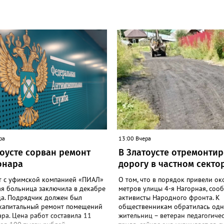
ра
13:00 Вчера
тоусте сорван ремонт
В Златоусте отремонти
онара
дорогу в частном секто
т с уфимской компанией «ПИАЛ»
О том, что в порядок привели ок
ая больница заключила в декабре
метров улицы 4-я Нагорная, соо
да. Подрядчик должен был
активисты Народного фронта. К
 капитальный ремонт помещений
общественникам обратилась одн
ра. Цена работ составила 11
жительниц – ветеран педагогиче