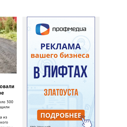
ровали
ре
оло 300
бщили
а из
ского