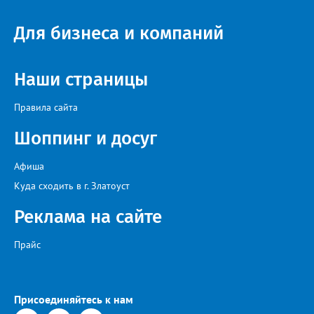
Настенко. В следующий раз, рекомендовали в
Госжилинспекции, службы должны действовать слаженно. И
Для бизнеса и компаний
оперативно делиться информацией со всеми
заинтересованными – от поставщика тепла до конечных
потребителей.
Наши страницы
Правила сайта
Шоппинг и досуг
Афиша
Куда сходить в г. Златоуст
Реклама на сайте
Прайс
Присоединяйтесь к нам