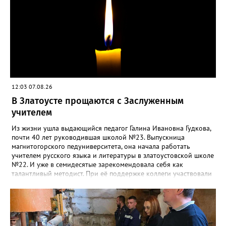
12:03 07.08.26
В Златоусте прощаются с Заслуженным
учителем
Из жизни ушла выдающийся педагог Галина Ивановна Гудкова,
почти 40 лет руководившая школой №23. Выпускница
магнитогорского педуниверситета, она начала работать
учителем русского языка и литературы в златоустовской школе
№22. И уже в семидесятые зарекомендовала себя как
талантливый методист. При её поддержке коллеги участвовали
в профессиональных конкурсах и добивались успехов.
«Благодаря её мудрому руководству в школе сформировался
сильный педагогический коллектив, объединённый общими
ценностями и любовью к своему делу. Для многих Галина
Ивановна навсегда останется не только талантливым