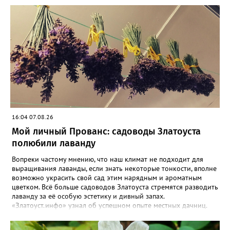
16:04 07.08.26
Мой личный Прованс: садоводы Златоуста
полюбили лаванду
Вопреки частому мнению, что наш климат не подходит для
выращивания лаванды, если знать некоторые тонкости, вполне
возможно украсить свой сад этим нарядным и ароматным
цветком. Всё больше садоводов Златоуста стремятся разводить
лаванду за её особую эстетику и дивный запах.
«Златоуст.инфо» узнал об успешном опыте местных дачниц.
«Я вырастила лаванду нежно-сиреневого красивого цвета из
семян (на фото), - отметила «Златоуст.инфо» хозяйка частного