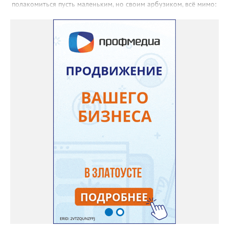
полакомиться пусть маленьким, но своим арбузиком, всё мимо:
вырастали до размера бобов и отваливались, - поделилась со
«Златоуст.инфо» садовод. – В этом году посадила сорт так
называемых северных арбузов – «Юлия», а также «Коккоро»
(он жёлтый и, говорят, очень сладкий). Вот уже первый на пару
кило вызрел. Чтобы не оборвал плеть, подвешиваю своих
полосатиков в сетках из-под овощей или авоськах,
подкармливаю. Не терпится попробовать!». Опытные
бахчеводы из южных регионов в соцсетях посоветовали нашей
землячке: арбуз будет созревшим не раньше, чем с его кожуры
пропадет матовость (станет глянцевым). По срокам опыления
норма зрелости для «Коккоро» - не менее 42 дней от завязи
размером с грецкий орех. Екатерина выяснила у знающих
людей и причину своих неудач – её сеянцы не опылялись, и это
нужно было делать самостоятельно. «Мужской» цветочек для
этого прикладывают к «женскому» - тычинку к пестику. Фото:
Екатерина Громова, специально для «Златоуст.инфо».
Обсуждение новости здесь
ВКОНТАКТЕ https://vk.com/newszlatoust74