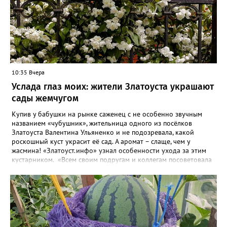
10:35 Вчера
Услада глаз моих: жители Златоуста украшают
сады жемчугом
Купив у бабушки на рынке саженец с не особенно звучным
названием «чубушник», жительница одного из посёлков
Златоуста Валентина Ульяненко и не подозревала, какой
роскошный куст украсит её сад. А аромат – слаще, чем у
жасмина! «Златоуст.инфо» узнал особенности ухода за этим
кустарником. «Всем своим подругам и коллегам посоветовала
непременно посадить чубушник, и его становится в нашем
городе всё больше, - рассказала нашему порталу Валентина. – У
меня растёт, на мой взгляд, самый красивый сорт – «Жемчуг».
Моему кусту (на фото) четыре года, достаточно компактный.
Махровые цветки - диаметром шесть сантиметров. Цветёт в
июле не менее трёх недель. Oчень ароматный, что редко
встречается у сортовых особeй. Не бойтесь подстригать - он