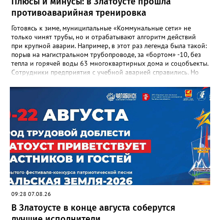
Плюсы и минусы: в Златоусте прошла
школы, который продолжает жить её принципами», - говорится
противоаварийная тренировка
в некрологе.
Готовясь к зиме, муниципальные «Коммунальные сети» не
только чинят трубы, но и отрабатывают алгоритм действий
при крупной аварии. Например, в этот раз легенда была такой:
порыв на магистральном трубопроводе, за «бортом» -10, без
тепла и горячей воды 63 многоквартирных дома и соцобъекты.
Сотрудники предприятия с учебной аварией справились. Но
участвовавшие в тренировке представители Госжилинспекции
отметили и недочёты. «Например, управляющие компании
несвоевременно приняли меры для предотвращения
“перемерзания” общей домовой тепловой сети
многоквартирного дома, отсутствовало взаимодействие с
ресурсоснабжающей организацией, ЕДДС и иными службами»,
— сообщила начальник Главного управления ГЖИ Ирина
Настенко. В следующий раз, рекомендовали в
Госжилинспекции, службы должны действовать слаженно. И
оперативно делиться информацией со всеми
заинтересованными – от поставщика тепла до конечных
потребителей.
09:28 07.08.26
В Златоусте в конце августа соберутся
лучшие исполнители