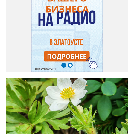
на удивление хорошей: из пяти семян из каждой пачки четыре
взошли даже без стратификации. После покупки (по весне)
садовод советует сразу убрать семена в холодильник на два
месяца, а место посадки - мульчировать мелкой корой. Семена
самосевом в ней отлично прорастают. Если иногда срезать
сухие цветы и стряхивать семена вокруг куртины, лаванда
весной прорастет сама. Ещё один секрет – этот символ
Прованса не любит «вкусную» почву. Добавляйте в посадочную
яму гравий и песок – требуется хороший дренаж. В первый год
Екатерина рекомендует цветы убирать, чтобы силы куста
пошли на наращивание корневой системы. А со второго года
пусть лаванда цветёт во всю силу! Фото: Екатерина Бойко,
специально для «Златоуст.инфо». Обсуждение новости здесь
ВКОНТАКТЕ https://vk.com/newszlatoust74