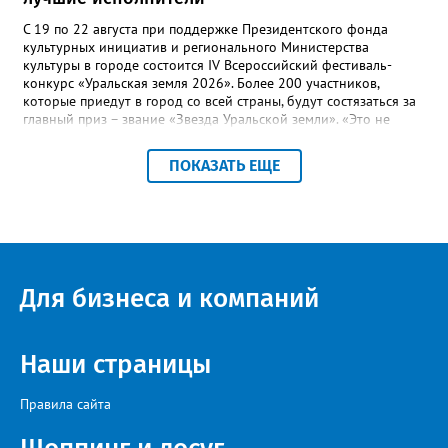
С 19 по 22 августа при поддержке Президентского фонда
культурных инициатив и регионального Министерства
культуры в городе состоится IV Всероссийский фестиваль-
конкурс «Уральская земля 2026». Более 200 участников,
которые приедут в город со всей страны, будут состязаться за
главный приз – звание «Звезда Уральской земли». «Это не
просто конкурс, а четыре дня живого творчества:
прослушивания участников, мастер-классы от ведущих
ПОКАЗАТЬ ЕЩЕ
наставников, выступления победителей прошлых лет и
приглашённых артистов», - сообщает оргкомитет. Вход на все
фестивальные мероприятия будет свободным. В 2025 году в
фестивале участвовали 26 финалистов из городов
Челябинской, Свердловской, Курганской, Оренбургской
областей, Ханты-Мансийского автономного округа и
Республики Башкортостан. Приглашённой звездой стал
Для бизнеса и компаний
идейный вдохновитель, организатор фестиваля, эстрадный
певец, победитель главного патриотического конкурса страны
«Солдатский конверт», лауреат премии в области культуры и
искусства «Золотая лира», участник телевизионных проектов
Наши страницы
на Первом канале, обладатель звания «Голос страны» Алексей
Ковин.
Правила сайта