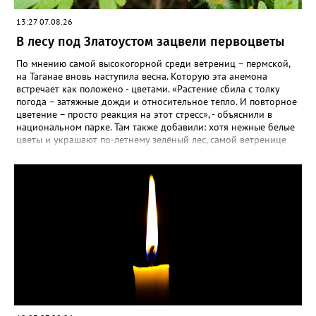
13:27 07.08.26
В лесу под Златоустом зацвели первоцветы
По мнению самой высокогорной среди ветрениц – пермской,
на Таганае вновь наступила весна. Которую эта анемона
встречает как положено - цветами. «Растение сбила с толку
погода – затяжные дожди и относительное тепло. И повторное
цветение – просто реакция на этот стресс», - объяснили в
национальном парке. Там также добавили: хотя нежные белые
цветы и украшают по-летнему зелёный лес, самой ветренице
такой «рецидив» пользы не приносит, а наоборот, забирает
силы перед долгой зимовкой.