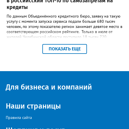
в российсский ТОП-10 по самозапретам на
кредиты
По данным Объединённого кредитного бюро, заявку на такую
услугу с момента запуска сервиса подали больше 680 тысяч
человек, по этому показателю регион занимает девятое место в
соответствующем российском рейтинге. Только в июле от
жителей Челябинской области поступило 18 тысяч 720
заявлений на установку ограничений и около 6700 — на их
снятие. В целом не давать им взаймы сегодня просят 543 с
ПОКАЗАТЬ ЕЩЕ
лишним тысячи человек. Почти 89 тысяч за это время решили
запрет отозвать. При этом, утверждают аналитики бюро,
примерно каждый пятый из тех, кто установил самозапрет,
никогда кредиты не брал, столько же погасили долги недавно,
а больше половины имеют долговые обязательства сейчас.
Для бизнеса и компаний
Наши страницы
Правила сайта