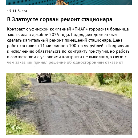
15:11 Вчера
В Златоусте сорван ремонт стационара
Контракт с уфимской компанией «ПИАЛ» городская больница
заключила в декабре 2025 года. Подрядчик должен был
сделать капитальный ремонт помещений стационара. Цена
работ составила 11 миллионов 100 тысяч рублей. «Подрядчик
к исполнению обязательств по контракту приступил, но работы
в соответствии с условиями контракта не выполнил, в связи с
чем заказчик принял решение об одностороннем отказе от
исполнения обязательств по контракту», – сообщили в
Челябинском УФАС. Антимонопольная служба приняла
решение включить ООО «ПИАЛ» в реестр недобросовестных
поставщиков. В чёрном списке уфимский подрядчик будет два
года.