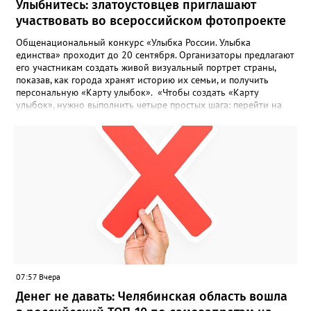
Улыбнитесь: златоустовцев приглашают
участвовать во всероссийском фотопроекте
Общенациональный конкурс «Улыбка России. Улыбка
единства» проходит до 20 сентября. Организаторы предлагают
его участникам создать живой визуальный портрет страны,
показав, как города хранят историю их семьи, и получить
персональную «Карту улыбок». «Чтобы создать «Карту
улыбок», нужно выполнить четыре простых шага: перейти на
сайт улыбкароссии.рф и нажать кнопку «Собрать карту
улыбок»; загрузить фотографию с улыбкой – подойдёт портрет
одного человека, пары, семьи или нескольких поколений в
одном кадре; отметить один или несколько городов,
связанных с историей семьи или важными воспоминаниями;
добавить подписи к городам, кратко объяснив связь с каждым
из них, указать контакты и подтвердить согласие с правилами
проекта», - говорится в инструкции на сайте проекта. ‍Заявка
может быть семейной, а после модерации стать частью
визуального архива проекта. 20 участников обещают
пригласить на итоговую фотосессию в Москве. Персональную
«Карту улыбок», которую можно скачать, сохранить и
опубликовать в социальных сетях, отмечают в оргкомитете,
07:57 Вчера
получат все, кто улыбнулся.
Денег не давать: Челябинская область вошла