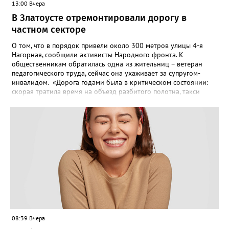
13:00 Вчера
В Златоусте отремонтировали дорогу в
частном секторе
О том, что в порядок привели около 300 метров улицы 4-я
Нагорная, сообщили активисты Народного фронта. К
общественникам обратилась одна из жительниц – ветеран
педагогического труда, сейчас она ухаживает за супругом-
инвалидом. «Дорога годами была в критическом состоянии:
скорая тратила время на объезд разбитого полотна, такси
порой отказывались пробираться к домам, щадя подвеску, а
однажды реанимация не смогла добраться до больного.
Жители писали в администрацию города и другие инстанции,
пытались ремонтировать дорогу своими силами – всё тщетно»,
– рассказали в ОНФ. Общественники подчеркнули: именно
они добились, чтобы участок разровняли и отсыпали. Для
этого потребовалось обратиться в мэрию Златоуста.
08:39 Вчера