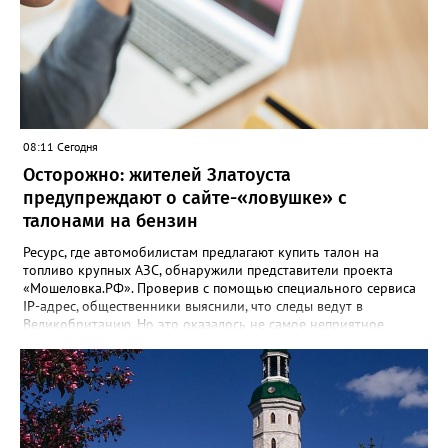
08:11 Сегодня
Осторожно: жителей Златоуста
предупреждают о сайте-«ловушке» с
талонами на бензин
Ресурс, где автомобилистам предлагают купить талон на
топливо крупных АЗС, обнаружили представители проекта
«Мошеловка.РФ». Проверив с помощью специального сервиса
IP-адрес, общественники выяснили, что следы ведут в
Великобританию. Но это оказалось не самое неприятное
открытие. «Сайт не содержит никакой конкретики.
Единственный рабочий элемент страницы — это форма
выбора объема топлива на 10, 50 или 100 литров с
последующим переходом к оплате. А значит, это классическая
ловушка мошенников», - сообщил руководитель Народного
фронта в Челябинской области Денис Рыжий. Активисты