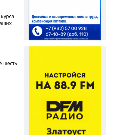
 курса
наших
»
ё шесть