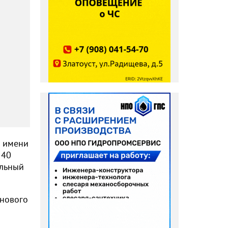
а имени
 40
альный
 нового