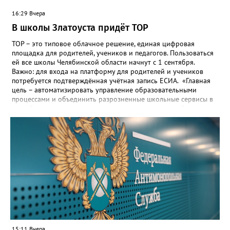
16:29 Вчера
В школы Златоуста придёт ТОР
ТОР – это типовое облачное решение, единая цифровая
площадка для родителей, учеников и педагогов. Пользоваться
ей все школы Челябинской области начнут с 1 сентября.
Важно: для входа на платформу для родителей и учеников
потребуется подтверждённая учётная запись ЕСИА. «Главная
цель – автоматизировать управление образовательными
процессами и объединить разрозненные школьные сервисы в
одну безопасную государственную экосистему, - сообщили в
региональном министерстве образования. - Платформа ТОР
“Моя школа” объединит все школьные сервисы в единую
безопасную государственную экосистему. Предполагается, что
переход пройдёт максимально комфортно для пользователей».
Привычные функции - оценки, расписание, домашние задания,
связь с учителями, знакомые пользователям экосистемы
«Госуслуги Моя школа», не просто сохранятся, они будут
собраны в одном месте, подчеркнули в ведомстве. Причём в
этом случае переход на ТОР станет вообще незаметным.
15:11 Вчера