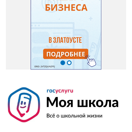
села Веселовка – VI открытый городской фестиваль авторской
песни и поэзии имени Юрия Зыкова «На арбузных корках». В
11-00 в ДОЛ «Горный», «Металлург», «Лесная сказка» -
спортивный праздник «День физкультурника». С 11-00 до 19-
00 в библиотеке «Окна» - книжная выставка «Дачные
истории». В кинотеатрах города, по расписанию сеансов –
премьеры недели: «Старый орёл» (12+), «За любовь» (16+),
«Всё, что мы потеряли» (18+). По «Пушкинской карте»: «Мой
дикий друг. Возвращение домой» (6+), «На деревню
дедушке-2» (6+), «Старый орёл» (12+). Обсуждение новости
здесь ВКОНТАКТЕ https://vk.com/newszlatoust74