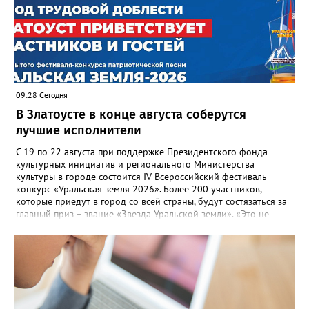
09:28 Сегодня
В Златоусте в конце августа соберутся
лучшие исполнители
С 19 по 22 августа при поддержке Президентского фонда
культурных инициатив и регионального Министерства
культуры в городе состоится IV Всероссийский фестиваль-
конкурс «Уральская земля 2026». Более 200 участников,
которые приедут в город со всей страны, будут состязаться за
главный приз – звание «Звезда Уральской земли». «Это не
просто конкурс, а четыре дня живого творчества:
прослушивания участников, мастер-классы от ведущих
наставников, выступления победителей прошлых лет и
приглашённых артистов», - сообщает оргкомитет. Вход на все
фестивальные мероприятия будет свободным. В 2025 году в
фестивале участвовали 26 финалистов из городов
Челябинской, Свердловской, Курганской, Оренбургской