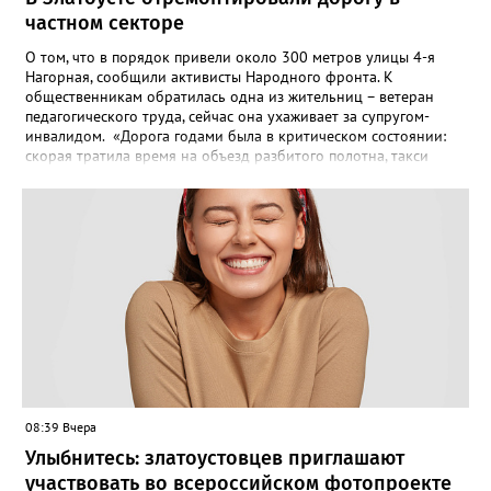
частном секторе
О том, что в порядок привели около 300 метров улицы 4-я
Нагорная, сообщили активисты Народного фронта. К
общественникам обратилась одна из жительниц – ветеран
педагогического труда, сейчас она ухаживает за супругом-
инвалидом. «Дорога годами была в критическом состоянии:
скорая тратила время на объезд разбитого полотна, такси
порой отказывались пробираться к домам, щадя подвеску, а
однажды реанимация не смогла добраться до больного.
Жители писали в администрацию города и другие инстанции,
пытались ремонтировать дорогу своими силами – всё тщетно»,
– рассказали в ОНФ. Общественники подчеркнули: именно
они добились, чтобы участок разровняли и отсыпали. Для
этого потребовалось обратиться в мэрию Златоуста.
08:39 Вчера
Улыбнитесь: златоустовцев приглашают
участвовать во всероссийском фотопроекте