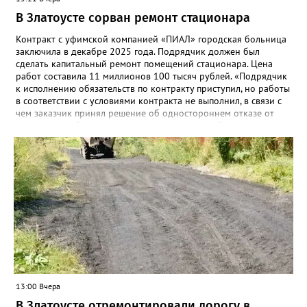
В Златоусте сорван ремонт стационара
Контракт с уфимской компанией «ПИАЛ» городская больница
заключила в декабре 2025 года. Подрядчик должен был
сделать капитальный ремонт помещений стационара. Цена
работ составила 11 миллионов 100 тысяч рублей. «Подрядчик
к исполнению обязательств по контракту приступил, но работы
в соответствии с условиями контракта не выполнил, в связи с
чем заказчик принял решение об одностороннем отказе от
исполнения обязательств по контракту», – сообщили в
Челябинском УФАС. Антимонопольная служба приняла
решение включить ООО «ПИАЛ» в реестр недобросовестных
поставщиков. В чёрном списке уфимский подрядчик будет два
года.
13:00 Вчера
В Златоусте отремонтировали дорогу в