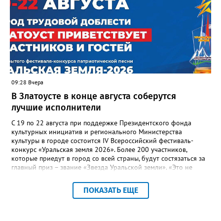
многоквартирного дома, отсутствовало взаимодействие с
ресурсоснабжающей организацией, ЕДДС и иными службами»,
— сообщила начальник Главного управления ГЖИ Ирина
Настенко. В следующий раз, рекомендовали в
Госжилинспекции, службы должны действовать слаженно. И
оперативно делиться информацией со всеми
заинтересованными – от поставщика тепла до конечных
потребителей.
09:28 Вчера
В Златоусте в конце августа соберутся
лучшие исполнители
С 19 по 22 августа при поддержке Президентского фонда
культурных инициатив и регионального Министерства
культуры в городе состоится IV Всероссийский фестиваль-
конкурс «Уральская земля 2026». Более 200 участников,
которые приедут в город со всей страны, будут состязаться за
главный приз – звание «Звезда Уральской земли». «Это не
просто конкурс, а четыре дня живого творчества:
прослушивания участников, мастер-классы от ведущих
ПОКАЗАТЬ ЕЩЕ
наставников, выступления победителей прошлых лет и
приглашённых артистов», - сообщает оргкомитет. Вход на все
фестивальные мероприятия будет свободным. В 2025 году в
фестивале участвовали 26 финалистов из городов