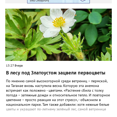
ВКОНТАКТЕ https://vk.com/newszlatoust74
13:27 Вчера
В лесу под Златоустом зацвели первоцветы
По мнению самой высокогорной среди ветрениц – пермской,
на Таганае вновь наступила весна. Которую эта анемона
встречает как положено - цветами. «Растение сбила с толку
погода – затяжные дожди и относительное тепло. И повторное
цветение – просто реакция на этот стресс», - объяснили в
национальном парке. Там также добавили: хотя нежные белые
цветы и украшают по-летнему зелёный лес, самой ветренице
такой «рецидив» пользы не приносит, а наоборот, забирает