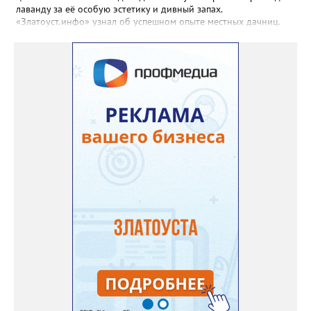
лаванду за её особую эстетику и дивный запах.
«Златоуст.инфо» узнал об успешном опыте местных дачниц.
«Я вырастила лаванду нежно-сиреневого красивого цвета из
семян (на фото), - отметила «Златоуст.инфо» хозяйка частного
дома Екатерина Бойко. – Посадила вдоль забора, потому что
низины этот цветок не любит. Вот уже второй год растет и
радует меня. Соседи просят саженцы: аромат и до них
доносится. В конце лета собираю лаванду в пучки, сушу –
получаются букеты и саше одновременно. Лаванда широко
используется и в кулинарии». Семена, отметила собеседница
нашего портала, у неё были сорта «Вознесенская узколистная».
Только она хорошо зимует без укрытия. Всхожесть оказалась
на удивление хорошей: из пяти семян из каждой пачки четыре
взошли даже без стратификации. После покупки (по весне)
садовод советует сразу убрать семена в холодильник на два
месяца, а место посадки - мульчировать мелкой корой. Семена
самосевом в ней отлично прорастают. Если иногда срезать
сухие цветы и стряхивать семена вокруг куртины, лаванда
весной прорастет сама. Ещё один секрет – этот символ
Прованса не любит «вкусную» почву. Добавляйте в посадочную
яму гравий и песок – требуется хороший дренаж. В первый год
Екатерина рекомендует цветы убирать, чтобы силы куста
пошли на наращивание корневой системы. А со второго года
пусть лаванда цветёт во всю силу! Фото: Екатерина Бойко,
специально для «Златоуст.инфо». Обсуждение новости здесь