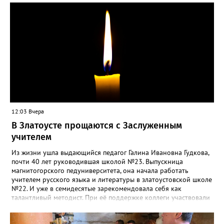
силы перед долгой зимовкой.
12:03 Вчера
В Златоусте прощаются с Заслуженным
учителем
Из жизни ушла выдающийся педагог Галина Ивановна Гудкова,
почти 40 лет руководившая школой №23. Выпускница
магнитогорского педуниверситета, она начала работать
учителем русского языка и литературы в златоустовской школе
№22. И уже в семидесятые зарекомендовала себя как
талантливый методист. При её поддержке коллеги участвовали
в профессиональных конкурсах и добивались успехов.
«Благодаря её мудрому руководству в школе сформировался