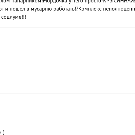
ятлом напарником!Мордочка у него просто-КРЫСИННАЯ!
Вот и пошёл в мусарню работать!?Комплекс неполноцен
 социуме!!!
 )