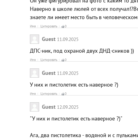
Он уже фигурировал на фото с каким то д
Наверно в школе люлей от всех получал!?
знаете ли имеет место быть в человеческом
Имя
Цитировать
0
Guest
11.09.2025
ДПС-ник, под охраной двух ДНД-сников ))
Имя
Цитировать
0
Guest
11.09.2025
У них и пистолетик есть наверное ?)
Имя
Цитировать
0
Guest
12.09.2025
"У них и пистолетик есть наверное ?)"
Ага, два пистолетика - водяной и с пульками