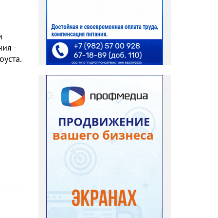
и
ия -
оуста.