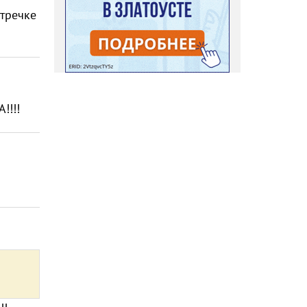
стречке
!!!!