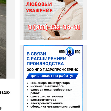
ездах,
в