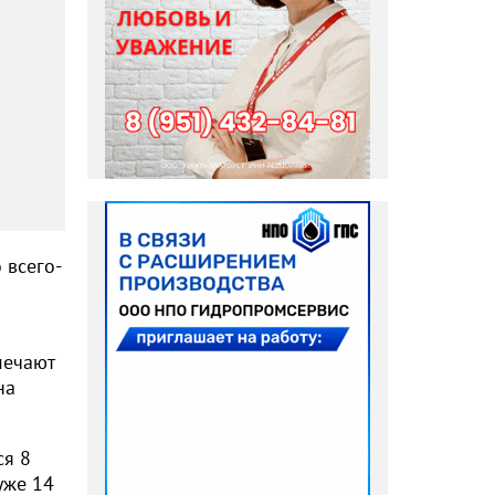
 всего-
мечают
на
ся 8
уже 14