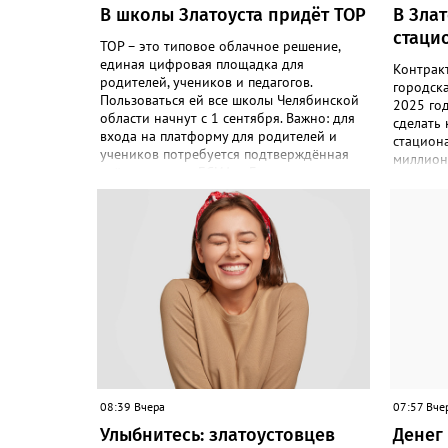
В школы Златоуста придёт ТОР
В Зла
стаци
ТОР – это типовое облачное решение,
единая цифровая площадка для
Контрак
родителей, учеников и педагогов.
городск
Пользоваться ей все школы Челябинской
2025 го
области начнут с 1 сентября. Важно: для
сделать
входа на платформу для родителей и
стациона
учеников потребуется подтверждённая
миллион
учётная запись ЕСИА. «Главная цель –
«Подряд
автоматизировать управление
по контр
образовательными процессами и
соответс
объединить разрозненные школьные
выполнил
сервисы в одну безопасную
решение
государственную экосистему, - сообщили
исполнен
в региональном министерстве
– сообщ
образования. - Платформа ТОР “Моя
Антимон
школа” объединит все школьные сервисы
решение
в единую безопасную государственную
недобро
экосистему. Предполагается, что переход
чёрном 
пройдёт максимально комфортно для
будет дв
пользователей». Привычные функции -
оценки, расписание, домашние задания,
08:39 Вчера
07:57 Вче
связь с учителями, знакомые
Улыбнитесь: златоустовцев
Денег 
пользователям экосистемы «Госуслуги