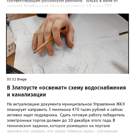
соответствующем российском рейтинге. Только в июле от
жителей Челябинской области поступило 18 тысяч 720
заявлений на установку ограничений и около 6700 — на их
снятие. В целом не давать им взаймы сегодня просят 543 с
лишним тысячи человек. Почти 89 тысяч за это время решили
запрет отозвать. При этом, утверждают аналитики бюро,
примерно каждый пятый из тех, кто установил самозапрет,
никогда кредиты не брал, столько же погасили долги недавно,
а больше половины имеют долговые обязательства сейчас.
05:52 Вчера
В Златоусте «освежат» схему водоснабжения
и канализации
На актуализацию документа муниципальное Управление ЖКХ
планирует направить 3 миллиона 470 тысяч рублей и сейчас
активно ищет подрядчика. Сдать готовую работу победитель
электронных торгов должен до 10 декабря этого года. В
техническом задании, которое размещено на портале
закупки.гоу, сказано, что среди главных задач - улучшение