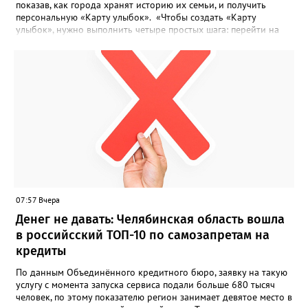
показав, как города хранят историю их семьи, и получить
персональную «Карту улыбок». «Чтобы создать «Карту
улыбок», нужно выполнить четыре простых шага: перейти на
сайт улыбкароссии.рф и нажать кнопку «Собрать карту
улыбок»; загрузить фотографию с улыбкой – подойдёт портрет
одного человека, пары, семьи или нескольких поколений в
одном кадре; отметить один или несколько городов,
связанных с историей семьи или важными воспоминаниями;
добавить подписи к городам, кратко объяснив связь с каждым
из них, указать контакты и подтвердить согласие с правилами
проекта», - говорится в инструкции на сайте проекта. ‍Заявка
может быть семейной, а после модерации стать частью
визуального архива проекта. 20 участников обещают
пригласить на итоговую фотосессию в Москве. Персональную
«Карту улыбок», которую можно скачать, сохранить и
опубликовать в социальных сетях, отмечают в оргкомитете,
07:57 Вчера
получат все, кто улыбнулся.
Денег не давать: Челябинская область вошла
в российсский ТОП-10 по самозапретам на
кредиты
По данным Объединённого кредитного бюро, заявку на такую
услугу с момента запуска сервиса подали больше 680 тысяч
человек, по этому показателю регион занимает девятое место в