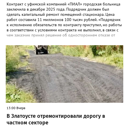
Контракт с уфимской компанией «ПИАЛ» городская больница
заключила в декабре 2025 года. Подрядчик должен был
сделать капитальный ремонт помещений стационара. Цена
работ составила 11 миллионов 100 тысяч рублей. «Подрядчик
к исполнению обязательств по контракту приступил, но работы
в соответствии с условиями контракта не выполнил, в связи с
чем заказчик принял решение об одностороннем отказе от
исполнения обязательств по контракту», – сообщили в
Челябинском УФАС. Антимонопольная служба приняла
решение включить ООО «ПИАЛ» в реестр недобросовестных
поставщиков. В чёрном списке уфимский подрядчик будет два
года.
13:00 Вчера
В Златоусте отремонтировали дорогу в
частном секторе