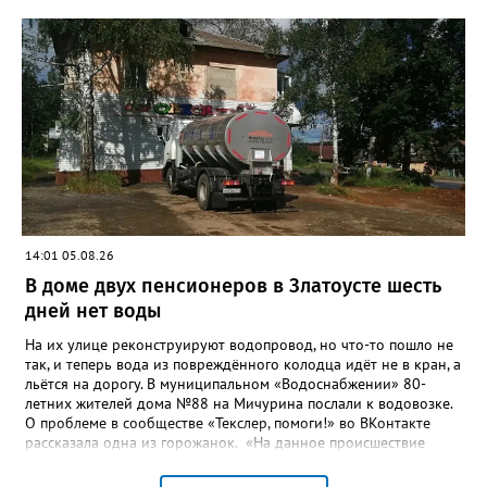
качества жизни и охраны здоровья златоустовцев и
повышение энергоэффективности систем. Кроме электронных
схем, исполнителю нужно разработать предложения по
строительству и реконструкции водоснабжения и канализации,
оценив размер вложений, а также представить перечень
бесхозных объектов и возможные сценарии развития этой
сферы городского хозяйства. В июне 2025 года
«Златоуст.инфо» сообщал о подобных торгах. Тогда цена
вопроса была почти в три раза выше - 9 миллионов 13 тысяч
486 рублей, а в списке работ была разработка электронной
системы ливнёвок.
14:01 05.08.26
В доме двух пенсионеров в Златоусте шесть
дней нет воды
На их улице реконструируют водопровод, но что-то пошло не
так, и теперь вода из повреждённого колодца идёт не в кран, а
льётся на дорогу. В муниципальном «Водоснабжении» 80-
летних жителей дома №88 на Мичурина послали к водовозке.
О проблеме в сообществе «Текслер, помоги!» во ВКонтакте
рассказала одна из горожанок. «На данное происшествие
аварийная бригада до сих пор не приехала, и по словам
гл.инженера Шепелева А.Н. из обслуживающей организации