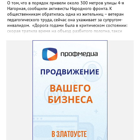
О том, что в порядок привели около 300 метров улицы 4-я
Нагорная, сообщили активисты Народного фронта. К
общественникам обратилась одна из жительниц – ветеран
педагогического труда, сейчас она ухаживает за супругом-
инвалидом. «Дорога годами была в критическом состоянии:
скорая тратила время на объезд разбитого полотна, такси
порой отказывались пробираться к домам, щадя подвеску, а
однажды реанимация не смогла добраться до больного.
Жители писали в администрацию города и другие инстанции,
пытались ремонтировать дорогу своими силами – всё тщетно»,
– рассказали в ОНФ. Общественники подчеркнули: именно
они добились, чтобы участок разровняли и отсыпали. Для
этого потребовалось обратиться в мэрию Златоуста.