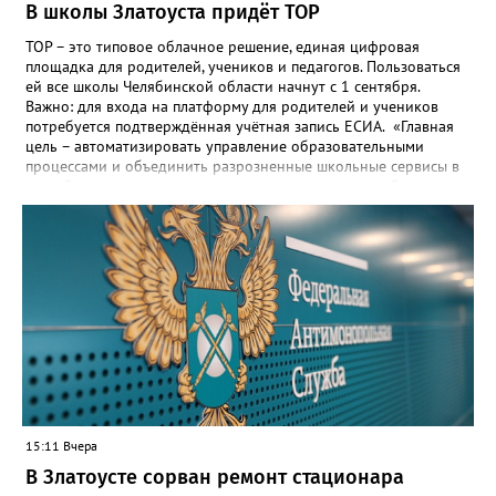
В школы Златоуста придёт ТОР
ТОР – это типовое облачное решение, единая цифровая
площадка для родителей, учеников и педагогов. Пользоваться
ей все школы Челябинской области начнут с 1 сентября.
Важно: для входа на платформу для родителей и учеников
потребуется подтверждённая учётная запись ЕСИА. «Главная
цель – автоматизировать управление образовательными
процессами и объединить разрозненные школьные сервисы в
одну безопасную государственную экосистему, - сообщили в
региональном министерстве образования. - Платформа ТОР
“Моя школа” объединит все школьные сервисы в единую
безопасную государственную экосистему. Предполагается, что
переход пройдёт максимально комфортно для пользователей».
Привычные функции - оценки, расписание, домашние задания,
связь с учителями, знакомые пользователям экосистемы
«Госуслуги Моя школа», не просто сохранятся, они будут
собраны в одном месте, подчеркнули в ведомстве. Причём в
этом случае переход на ТОР станет вообще незаметным.
15:11 Вчера
В Златоусте сорван ремонт стационара