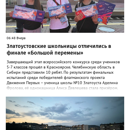
компании – в диапазоне от «Безусловно хорошо» до
«Безусловно плохо». «Опрос займет всего пару минут, но ваши
ответы помогут обратить внимание на темы, которые
действительно важны для людей», - утверждают в
министерстве.
06:48 Вчера
Златоустовские школьницы отличились в
финале «Большой перемены»
Завершающий этап всероссийского конкурса среди учеников
5-7 классов прошёл в Красноярске. Челябинскую область в
Сибири представили 10 ребят. По результатам финальных
испытаний среди победителей флагманского проекта
Движения Первых – ученица школы №10 Златоуста Аделина
Фролова, её однокашница Алиса Девлешева стала призёром.
«Церемония закрытия финала прошла в Сибирском
федеральном университете с участием Президента Российской
Федерации Владимира Путина, который поздравил участников
с успешным завершением конкурса и отметил значимость
проекта для развития талантливой молодёжи», - сообщили в
Движении Первых Златоуста. Победителей Всероссийского
конкурса «Большая перемена» ждёт многодневное
«Путешествие мечты» на специальном поезде РЖД по