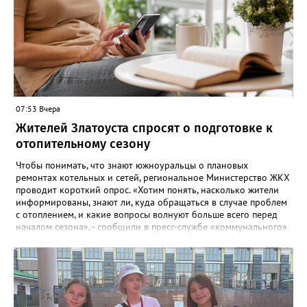
году будут объединены общим названием «Златоустовский
народ, вставай в единый хоровод!».
07:53 Вчера
Жителей Златоуста спросят о подготовке к
отопительному сезону
Чтобы понимать, что знают южноуральцы о плановых
ремонтах котельных и сетей, региональное Министерство ЖКХ
проводит короткий опрос. «Хотим понять, насколько жители
информированы, знают ли, куда обращаться в случае проблем
с отоплением, и какие вопросы волнуют больше всего перед
началом сезона», - сообщили в пресс-службе «коммунального»
ведомства. В анкете, с которой ознакомился «Златоуст.инфо»,
6 вопросов. Южноуральцам, например, предлагают поделиться
опасениями, мучающими их накануне зимы. Среди вариантов:
своевременное начало отопительного сезона, температура в
квартире, возможные аварии и перебои, размер платы за
отопление. А также поставить оценку работе управляющей