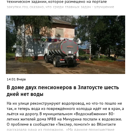
техническом задании, которое размещено на портале
закупки.гоу, сказано, что среди главных задач - улучшение
качества жизни и охраны здоровья златоустовцев и
повышение энергоэффективности систем. Кроме электронных
схем, исполнителю нужно разработать предложения по
строительству и реконструкции водоснабжения и канализации,
оценив размер вложений, а также представить перечень
бесхозных объектов и возможные сценарии развития этой
сферы городского хозяйства. В июне 2025 года
«Златоуст.инфо» сообщал о подобных торгах. Тогда цена
вопроса была почти в три раза выше - 9 миллионов 13 тысяч
486 рублей, а в списке работ была разработка электронной
системы ливнёвок.
14:01 Вчера
В доме двух пенсионеров в Златоусте шесть
дней нет воды
На их улице реконструируют водопровод, но что-то пошло не
так, и теперь вода из повреждённого колодца идёт не в кран, а
льётся на дорогу. В муниципальном «Водоснабжении» 80-
летних жителей дома №88 на Мичурина послали к водовозке.
О проблеме в сообществе «Текслер, помоги!» во ВКонтакте
рассказала одна из горожанок. «На данное происшествие