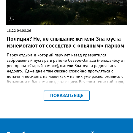
маршруту Москва-Владивосток с остановками на Байкале и
космодроме Байконур, а также в крупных городах по дороге.
18:22 04.08.26
Полиция? Не, не слышали: жители Златоуста
изнемогают от соседства с «пьяным» парком
Парку отдыха, в который пару лет назад превратился
заброшенный пустырь в районе Северо-Запада (неподалёку от
ресторана «Старый замок»), жители Златоуста радовались
недолго. Даже днём там сложно спокойно прогуляться с
детьми и посидеть на лавочках – на них уже расположились с
бутылками и банками «отдыхающие». Вечером тенистый парк,
мило освещённый уютными фонарями, и вовсе становится
пристанищем многочисленных «пьяных» компаний, и жители
ПОКАЗАТЬ ЕЩЕ
соседних многоэтажек до утра не могут сомкнуть глаз.
«Златоуст.инфо» выслушал их претензии. «Благоустройство –
это замечательно, пусть в нашем городе будут новые парки, но
почему их не патрулирует полиция? - недоумевает жительница
дома № 7 во 2 квартале Северо-Запада Светлана К. – Это не
парк, а исчадие ада. Круглосуточно в нём распивают спиртное
и стар, и млад, врубают музыку из колонок, поют, матерятся и