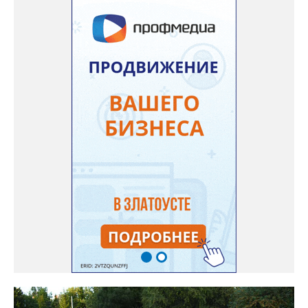
горожан приглашают с 8 по 9 августа в палаточном лагере на
берегу реки Ай. Добраться туда можно на рейсовом автобусе
до Веселовки – он отправится в 6:35, 13:21 и 18:01 от
автовокзала. Кроме того, от Центральной библиотеки до села
будут курсировать маршрутные такси. Время отправления в
10:00, 11:00, 12:00, обратные рейсы в 21:00, 21:30, 22:00.