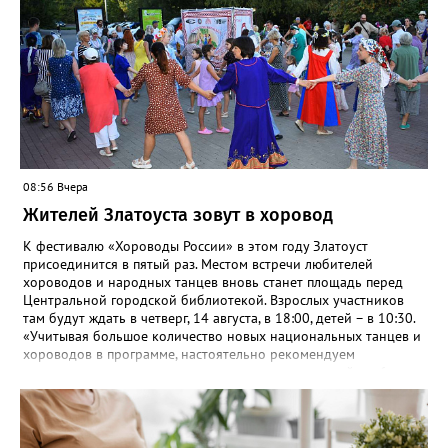
08:56 Вчера
Жителей Златоуста зовут в хоровод
К фестивалю «Хороводы России» в этом году Златоуст
присоединится в пятый раз. Местом встречи любителей
хороводов и народных танцев вновь станет площадь перед
Центральной городской библиотекой. Взрослых участников
там будут ждать в четверг, 14 августа, в 18:00, детей – в 10:30.
«Учитывая большое количество новых национальных танцев и
хороводов в программе, настоятельно рекомендуем
познакомиться с ними на репетициях, которые пройдут 6
(четверг) и 11 (вторник) августа в 18:00 на той же площади, -
сообщают организаторы. И добавляют: - Репетиции состоятся в
любую погоду! Если не на открытом воздухе, то в большом
зале на 5-ом этаже». Праздники для детей и взрослых в этом