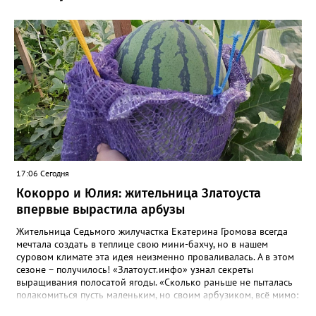
17:06 Сегодня
Кокорро и Юлия: жительница Златоуста
впервые вырастила арбузы
Жительница Седьмого жилучастка Екатерина Громова всегда
мечтала создать в теплице свою мини-бахчу, но в нашем
суровом климате эта идея неизменно проваливалась. А в этом
сезоне – получилось! «Златоуст.инфо» узнал секреты
выращивания полосатой ягоды. «Сколько раньше не пыталась
полакомиться пусть маленьким, но своим арбузиком, всё мимо:
вырастали до размера бобов и отваливались, - поделилась со