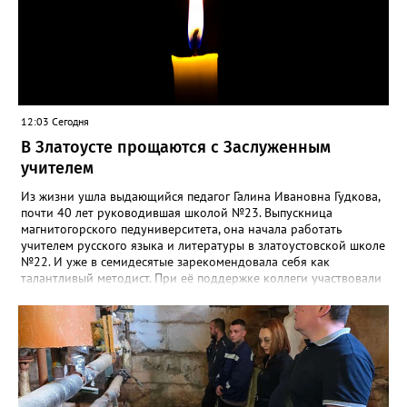
12:03 Сегодня
В Златоусте прощаются с Заслуженным
учителем
Из жизни ушла выдающийся педагог Галина Ивановна Гудкова,
почти 40 лет руководившая школой №23. Выпускница
магнитогорского педуниверситета, она начала работать
учителем русского языка и литературы в златоустовской школе
№22. И уже в семидесятые зарекомендовала себя как
талантливый методист. При её поддержке коллеги участвовали
в профессиональных конкурсах и добивались успехов.
«Благодаря её мудрому руководству в школе сформировался
сильный педагогический коллектив, объединённый общими
ценностями и любовью к своему делу. Для многих Галина
Ивановна навсегда останется не только талантливым
руководителем, но и настоящим Учителем с большой буквы», -
говорится в сообществе школы №23 во ВКонтакте. Свои