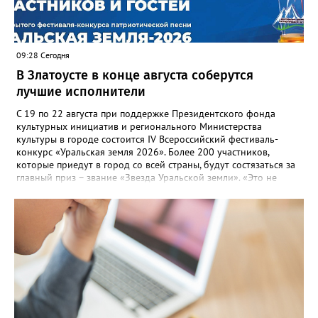
оперативно делиться информацией со всеми
заинтересованными – от поставщика тепла до конечных
потребителей.
09:28 Сегодня
В Златоусте в конце августа соберутся
лучшие исполнители
С 19 по 22 августа при поддержке Президентского фонда
культурных инициатив и регионального Министерства
культуры в городе состоится IV Всероссийский фестиваль-
конкурс «Уральская земля 2026». Более 200 участников,
которые приедут в город со всей страны, будут состязаться за
главный приз – звание «Звезда Уральской земли». «Это не
просто конкурс, а четыре дня живого творчества:
прослушивания участников, мастер-классы от ведущих
наставников, выступления победителей прошлых лет и
приглашённых артистов», - сообщает оргкомитет. Вход на все
фестивальные мероприятия будет свободным. В 2025 году в
фестивале участвовали 26 финалистов из городов
Челябинской, Свердловской, Курганской, Оренбургской
областей, Ханты-Мансийского автономного округа и
Республики Башкортостан. Приглашённой звездой стал
идейный вдохновитель, организатор фестиваля, эстрадный