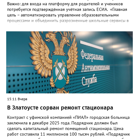
Важно: для входа на платформу для родителей и учеников
потребуется подтверждённая учётная запись ЕСИА. «Главная
цель – автоматизировать управление образовательными
процессами и объединить разрозненные школьные сервисы в
одну безопасную государственную экосистему, - сообщили в
региональном министерстве образования. - Платформа ТОР
“Моя школа” объединит все школьные сервисы в единую
безопасную государственную экосистему. Предполагается, что
переход пройдёт максимально комфортно для пользователей».
Привычные функции - оценки, расписание, домашние задания,
связь с учителями, знакомые пользователям экосистемы
«Госуслуги Моя школа», не просто сохранятся, они будут
собраны в одном месте, подчеркнули в ведомстве. Причём в
этом случае переход на ТОР станет вообще незаметным.
15:11 Вчера
В Златоусте сорван ремонт стационара
Контракт с уфимской компанией «ПИАЛ» городская больница
заключила в декабре 2025 года. Подрядчик должен был
сделать капитальный ремонт помещений стационара. Цена
работ составила 11 миллионов 100 тысяч рублей. «Подрядчик