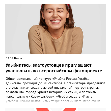
08:39 Вчера
Улыбнитесь: златоустовцев приглашают
участвовать во всероссийском фотопроекте
Общенациональный конкурс «Улыбка России. Улыбка
единства» проходит до 20 сентября. Организаторы предлагают
его участникам создать живой визуальный портрет страны,
показав, как города хранят историю их семьи, и получить
персональную «Карту улыбок». «Чтобы создать «Карту
улыбок», нужно выполнить четыре простых шага: перейти на
сайт улыбкароссии.рф и нажать кнопку «Собрать карту
улыбок»; загрузить фотографию с улыбкой – подойдёт портрет