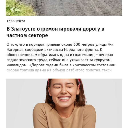
13:00 Вчера
В Златоусте отремонтировали дорогу в
частном секторе
О том, что в порядок привели около 300 метров улицы 4-я
Нагорная, сообщили активисты Народного фронта. К
общественникам обратилась одна из жительниц – ветеран
педагогического труда, сейчас она ухаживает за супругом-
инвалидом. «Дорога годами была в критическом состоянии:
скорая тратила время на объезд разбитого полотна, такси
порой отказывались пробираться к домам, щадя подвеску, а
однажды реанимация не смогла добраться до больного.
Жители писали в администрацию города и другие инстанции,
пытались ремонтировать дорогу своими силами – всё тщетно»,
– рассказали в ОНФ. Общественники подчеркнули: именно
они добились, чтобы участок разровняли и отсыпали. Для
этого потребовалось обратиться в мэрию Златоуста.