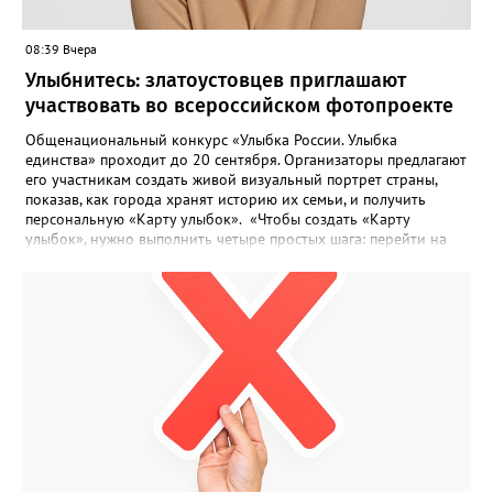
08:39 Вчера
Улыбнитесь: златоустовцев приглашают
участвовать во всероссийском фотопроекте
Общенациональный конкурс «Улыбка России. Улыбка
единства» проходит до 20 сентября. Организаторы предлагают
его участникам создать живой визуальный портрет страны,
показав, как города хранят историю их семьи, и получить
персональную «Карту улыбок». «Чтобы создать «Карту
улыбок», нужно выполнить четыре простых шага: перейти на
сайт улыбкароссии.рф и нажать кнопку «Собрать карту
улыбок»; загрузить фотографию с улыбкой – подойдёт портрет
одного человека, пары, семьи или нескольких поколений в
одном кадре; отметить один или несколько городов,
связанных с историей семьи или важными воспоминаниями;
добавить подписи к городам, кратко объяснив связь с каждым
из них, указать контакты и подтвердить согласие с правилами
проекта», - говорится в инструкции на сайте проекта. ‍Заявка
может быть семейной, а после модерации стать частью
визуального архива проекта. 20 участников обещают
пригласить на итоговую фотосессию в Москве. Персональную
«Карту улыбок», которую можно скачать, сохранить и