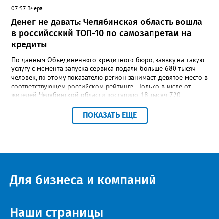
опубликовать в социальных сетях, отмечают в оргкомитете,
07:57 Вчера
получат все, кто улыбнулся.
Денег не давать: Челябинская область вошла
в российсский ТОП-10 по самозапретам на
кредиты
По данным Объединённого кредитного бюро, заявку на такую
услугу с момента запуска сервиса подали больше 680 тысяч
человек, по этому показателю регион занимает девятое место в
соответствующем российском рейтинге. Только в июле от
жителей Челябинской области поступило 18 тысяч 720
заявлений на установку ограничений и около 6700 — на их
снятие. В целом не давать им взаймы сегодня просят 543 с
ПОКАЗАТЬ ЕЩЕ
лишним тысячи человек. Почти 89 тысяч за это время решили
запрет отозвать. При этом, утверждают аналитики бюро,
примерно каждый пятый из тех, кто установил самозапрет,
никогда кредиты не брал, столько же погасили долги недавно,
а больше половины имеют долговые обязательства сейчас.
Для бизнеса и компаний
Наши страницы