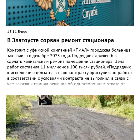
15:11 Вчера
В Златоусте сорван ремонт стационара
Контракт с уфимской компанией «ПИАЛ» городская больница
заключила в декабре 2025 года. Подрядчик должен был
сделать капитальный ремонт помещений стационара. Цена
работ составила 11 миллионов 100 тысяч рублей. «Подрядчик
к исполнению обязательств по контракту приступил, но работы
в соответствии с условиями контракта не выполнил, в связи с
чем заказчик принял решение об одностороннем отказе от
исполнения обязательств по контракту», – сообщили в
Челябинском УФАС. Антимонопольная служба приняла
решение включить ООО «ПИАЛ» в реестр недобросовестных
поставщиков. В чёрном списке уфимский подрядчик будет два
года.