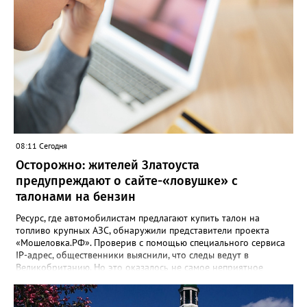
08:11 Сегодня
Осторожно: жителей Златоуста
предупреждают о сайте-«ловушке» с
талонами на бензин
Ресурс, где автомобилистам предлагают купить талон на
топливо крупных АЗС, обнаружили представители проекта
«Мошеловка.РФ». Проверив с помощью специального сервиса
IP-адрес, общественники выяснили, что следы ведут в
Великобританию. Но это оказалось не самое неприятное
открытие. «Сайт не содержит никакой конкретики.
Единственный рабочий элемент страницы — это форма
выбора объема топлива на 10, 50 или 100 литров с