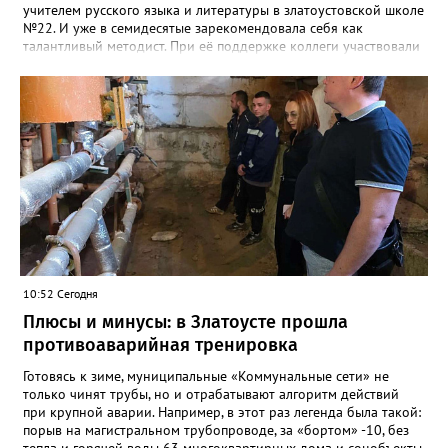
учителем русского языка и литературы в златоустовской школе
№22. И уже в семидесятые зарекомендовала себя как
талантливый методист. При её поддержке коллеги участвовали
в профессиональных конкурсах и добивались успехов.
«Благодаря её мудрому руководству в школе сформировался
сильный педагогический коллектив, объединённый общими
ценностями и любовью к своему делу. Для многих Галина
Ивановна навсегда останется не только талантливым
руководителем, но и настоящим Учителем с большой буквы», -
говорится в сообществе школы №23 во ВКонтакте. Свои
соболезнования семье Галины Ивановны выразил глава
Златоуста Олег Решетников. «Её вклад зафиксирован в
важнейших документах школы, но главное - он остался в
людях: в тех учителях, которых она поддержала, в тех
учениках, которых она вдохновила. Заслуженный учитель РФ,
«Отличник народного просвещения», обладатель медали «За
10:52 Сегодня
доблестный труд», Галина Ивановна оставила не только
награды и документы, но и работающий, живой механизм
Плюсы и минусы: в Златоусте прошла
школы, который продолжает жить её принципами», - говорится
противоаварийная тренировка
в некрологе.
Готовясь к зиме, муниципальные «Коммунальные сети» не
только чинят трубы, но и отрабатывают алгоритм действий
при крупной аварии. Например, в этот раз легенда была такой:
порыв на магистральном трубопроводе, за «бортом» -10, без