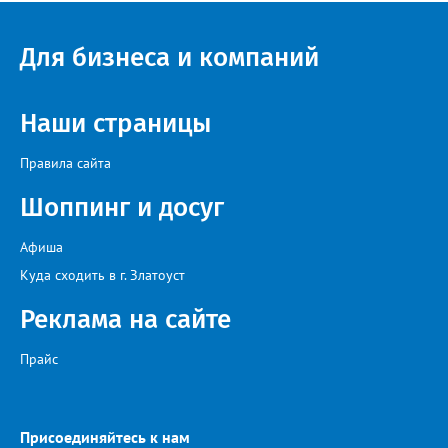
«Госуслуги Моя школа», не просто сохранятся, они будут
собраны в одном месте, подчеркнули в ведомстве. Причём в
Для бизнеса и компаний
этом случае переход на ТОР станет вообще незаметным.
Наши страницы
Правила сайта
Шоппинг и досуг
Афиша
Куда сходить в г. Златоуст
Реклама на сайте
Прайс
Присоединяйтесь к нам