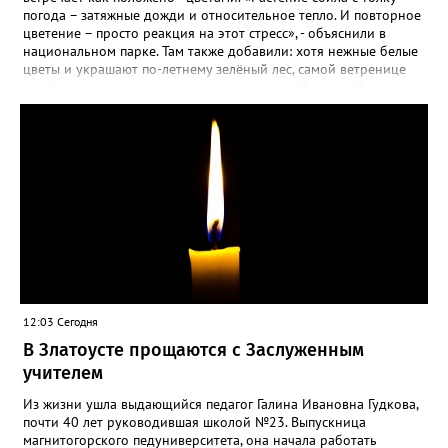
погода – затяжные дожди и относительное тепло. И повторное
цветение – просто реакция на этот стресс», - объяснили в
национальном парке. Там также добавили: хотя нежные белые
цветы и украшают по-летнему зелёный лес, самой ветренице
такой «рецидив» пользы не приносит, а наоборот, забирает
силы перед долгой зимовкой.
12:03 Сегодня
В Златоусте прощаются с Заслуженным
учителем
Из жизни ушла выдающийся педагог Галина Ивановна Гудкова,
почти 40 лет руководившая школой №23. Выпускница
магнитогорского педуниверситета, она начала работать