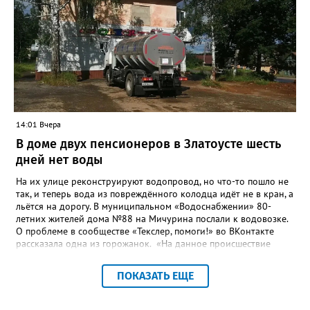
строительству и реконструкции водоснабжения и канализации,
оценив размер вложений, а также представить перечень
бесхозных объектов и возможные сценарии развития этой
сферы городского хозяйства. В июне 2025 года
«Златоуст.инфо» сообщал о подобных торгах. Тогда цена
вопроса была почти в три раза выше - 9 миллионов 13 тысяч
486 рублей, а в списке работ была разработка электронной
системы ливнёвок.
14:01 Вчера
В доме двух пенсионеров в Златоусте шесть
дней нет воды
На их улице реконструируют водопровод, но что-то пошло не
так, и теперь вода из повреждённого колодца идёт не в кран, а
льётся на дорогу. В муниципальном «Водоснабжении» 80-
летних жителей дома №88 на Мичурина послали к водовозке.
О проблеме в сообществе «Текслер, помоги!» во ВКонтакте
рассказала одна из горожанок. «На данное происшествие
аварийная бригада до сих пор не приехала, и по словам
гл.инженера Шепелева А.Н. из обслуживающей организации
ПОКАЗАТЬ ЕЩЕ
МУП ЗГО "Златоустовское Водоснабжение" ул. Островского, 7,
никакие работы по восстановлению подачи воды в дом
проводиться не будут. Вот уже шесть дней пенсионеры без