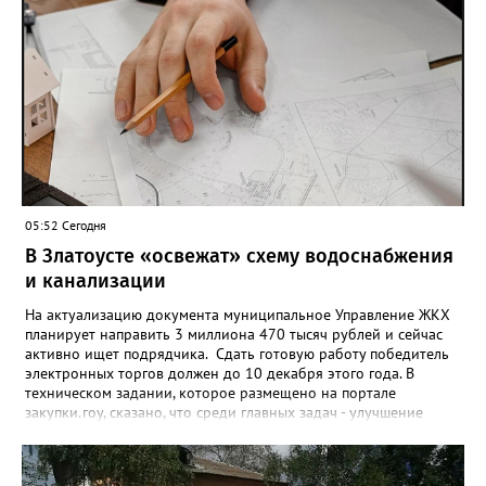
снятие. В целом не давать им взаймы сегодня просят 543 с
лишним тысячи человек. Почти 89 тысяч за это время решили
запрет отозвать. При этом, утверждают аналитики бюро,
примерно каждый пятый из тех, кто установил самозапрет,
никогда кредиты не брал, столько же погасили долги недавно,
а больше половины имеют долговые обязательства сейчас.
05:52 Сегодня
В Златоусте «освежат» схему водоснабжения
и канализации
На актуализацию документа муниципальное Управление ЖКХ
планирует направить 3 миллиона 470 тысяч рублей и сейчас
активно ищет подрядчика. Сдать готовую работу победитель
электронных торгов должен до 10 декабря этого года. В
техническом задании, которое размещено на портале
закупки.гоу, сказано, что среди главных задач - улучшение
качества жизни и охраны здоровья златоустовцев и
повышение энергоэффективности систем. Кроме электронных
схем, исполнителю нужно разработать предложения по