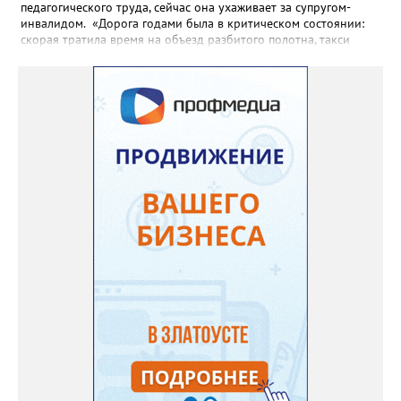
педагогического труда, сейчас она ухаживает за супругом-
инвалидом. «Дорога годами была в критическом состоянии:
скорая тратила время на объезд разбитого полотна, такси
порой отказывались пробираться к домам, щадя подвеску, а
однажды реанимация не смогла добраться до больного.
Жители писали в администрацию города и другие инстанции,
пытались ремонтировать дорогу своими силами – всё тщетно»,
– рассказали в ОНФ. Общественники подчеркнули: именно
они добились, чтобы участок разровняли и отсыпали. Для
этого потребовалось обратиться в мэрию Златоуста.