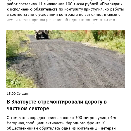
работ составила 11 миллионов 100 тысяч рублей. «Подрядчик
к исполнению обязательств по контракту приступил, но работы
в соответствии с условиями контракта не выполнил, в связи с
чем заказчик принял решение об одностороннем отказе от
исполнения обязательств по контракту», – сообщили в
Челябинском УФАС. Антимонопольная служба приняла
решение включить ООО «ПИАЛ» в реестр недобросовестных
поставщиков. В чёрном списке уфимский подрядчик будет два
года.
13:00 Сегодня
В Златоусте отремонтировали дорогу в
частном секторе
О том, что в порядок привели около 300 метров улицы 4-я
Нагорная, сообщили активисты Народного фронта. К
общественникам обратилась одна из жительниц – ветеран