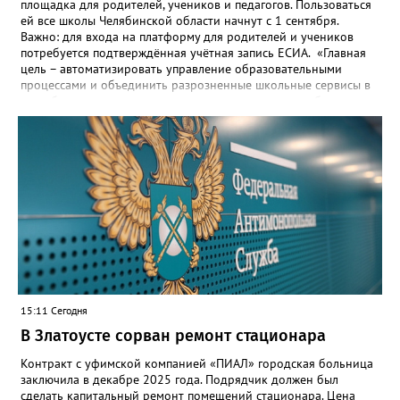
площадка для родителей, учеников и педагогов. Пользоваться
ей все школы Челябинской области начнут с 1 сентября.
Важно: для входа на платформу для родителей и учеников
потребуется подтверждённая учётная запись ЕСИА. «Главная
цель – автоматизировать управление образовательными
процессами и объединить разрозненные школьные сервисы в
одну безопасную государственную экосистему, - сообщили в
региональном министерстве образования. - Платформа ТОР
“Моя школа” объединит все школьные сервисы в единую
безопасную государственную экосистему. Предполагается, что
переход пройдёт максимально комфортно для пользователей».
Привычные функции - оценки, расписание, домашние задания,
связь с учителями, знакомые пользователям экосистемы
«Госуслуги Моя школа», не просто сохранятся, они будут
собраны в одном месте, подчеркнули в ведомстве. Причём в
этом случае переход на ТОР станет вообще незаметным.
15:11 Сегодня
В Златоусте сорван ремонт стационара
Контракт с уфимской компанией «ПИАЛ» городская больница
заключила в декабре 2025 года. Подрядчик должен был
сделать капитальный ремонт помещений стационара. Цена