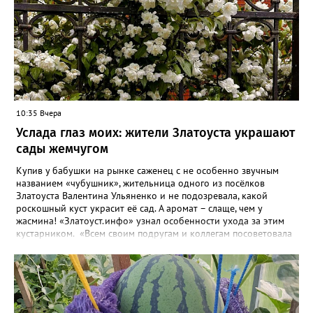
10:35 Вчера
Услада глаз моих: жители Златоуста украшают
сады жемчугом
Купив у бабушки на рынке саженец с не особенно звучным
названием «чубушник», жительница одного из посёлков
Златоуста Валентина Ульяненко и не подозревала, какой
роскошный куст украсит её сад. А аромат – слаще, чем у
жасмина! «Златоуст.инфо» узнал особенности ухода за этим
кустарником. «Всем своим подругам и коллегам посоветовала
непременно посадить чубушник, и его становится в нашем
городе всё больше, - рассказала нашему порталу Валентина. – У
меня растёт, на мой взгляд, самый красивый сорт – «Жемчуг».
Моему кусту (на фото) четыре года, достаточно компактный.
Махровые цветки - диаметром шесть сантиметров. Цветёт в
июле не менее трёх недель. Oчень ароматный, что редко