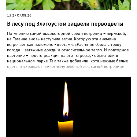
13:27 07.08.26
В лесу под Златоустом зацвели первоцветы
По мнению самой высокогорной среди ветрениц – пермской,
на Таганае вновь наступила весна. Которую эта анемона
встречает как положено - цветами. «Растение сбила с толку
погода – затяжные дожди и относительное тепло. И повторное
цветение – просто реакция на этот стресс», - объяснили в
национальном парке. Там также добавили: хотя нежные белые
цветы и украшают по-летнему зелёный лес, самой ветренице
такой «рецидив» пользы не приносит, а наоборот, забирает
силы перед долгой зимовкой.