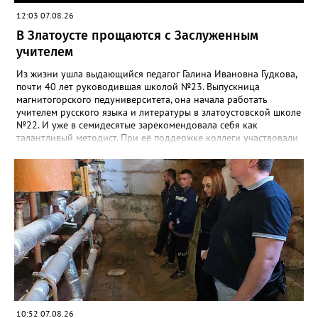
12:03 07.08.26
В Златоусте прощаются с Заслуженным
учителем
Из жизни ушла выдающийся педагог Галина Ивановна Гудкова,
почти 40 лет руководившая школой №23. Выпускница
магнитогорского педуниверситета, она начала работать
учителем русского языка и литературы в златоустовской школе
№22. И уже в семидесятые зарекомендовала себя как
талантливый методист. При её поддержке коллеги участвовали
в профессиональных конкурсах и добивались успехов.
«Благодаря её мудрому руководству в школе сформировался
сильный педагогический коллектив, объединённый общими
ценностями и любовью к своему делу. Для многих Галина
Ивановна навсегда останется не только талантливым
руководителем, но и настоящим Учителем с большой буквы», -
говорится в сообществе школы №23 во ВКонтакте. Свои
соболезнования семье Галины Ивановны выразил глава
Златоуста Олег Решетников. «Её вклад зафиксирован в
важнейших документах школы, но главное - он остался в
людях: в тех учителях, которых она поддержала, в тех
учениках, которых она вдохновила. Заслуженный учитель РФ,
«Отличник народного просвещения», обладатель медали «За
10:52 07.08.26
доблестный труд», Галина Ивановна оставила не только