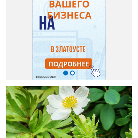
Только она хорошо зимует без укрытия. Всхожесть оказалась
на удивление хорошей: из пяти семян из каждой пачки четыре
взошли даже без стратификации. После покупки (по весне)
садовод советует сразу убрать семена в холодильник на два
месяца, а место посадки - мульчировать мелкой корой. Семена
самосевом в ней отлично прорастают. Если иногда срезать
сухие цветы и стряхивать семена вокруг куртины, лаванда
весной прорастет сама. Ещё один секрет – этот символ
Прованса не любит «вкусную» почву. Добавляйте в посадочную
яму гравий и песок – требуется хороший дренаж. В первый год
Екатерина рекомендует цветы убирать, чтобы силы куста
пошли на наращивание корневой системы. А со второго года
пусть лаванда цветёт во всю силу! Фото: Екатерина Бойко,
специально для «Златоуст.инфо». Обсуждение новости здесь
ВКОНТАКТЕ https://vk.com/newszlatoust74