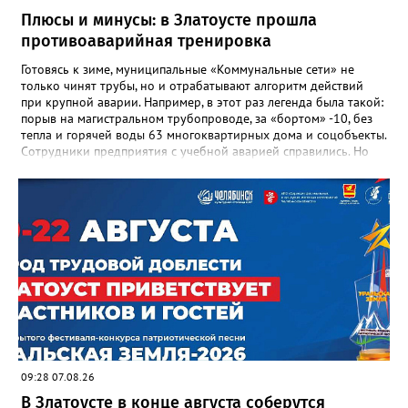
награды и документы, но и работающий, живой механизм
Плюсы и минусы: в Златоусте прошла
школы, который продолжает жить её принципами», - говорится
противоаварийная тренировка
в некрологе.
Готовясь к зиме, муниципальные «Коммунальные сети» не
только чинят трубы, но и отрабатывают алгоритм действий
при крупной аварии. Например, в этот раз легенда была такой:
порыв на магистральном трубопроводе, за «бортом» -10, без
тепла и горячей воды 63 многоквартирных дома и соцобъекты.
Сотрудники предприятия с учебной аварией справились. Но
участвовавшие в тренировке представители Госжилинспекции
отметили и недочёты. «Например, управляющие компании
несвоевременно приняли меры для предотвращения
“перемерзания” общей домовой тепловой сети
многоквартирного дома, отсутствовало взаимодействие с
ресурсоснабжающей организацией, ЕДДС и иными службами»,
— сообщила начальник Главного управления ГЖИ Ирина
Настенко. В следующий раз, рекомендовали в
Госжилинспекции, службы должны действовать слаженно. И
оперативно делиться информацией со всеми
заинтересованными – от поставщика тепла до конечных
потребителей.
09:28 07.08.26
В Златоусте в конце августа соберутся