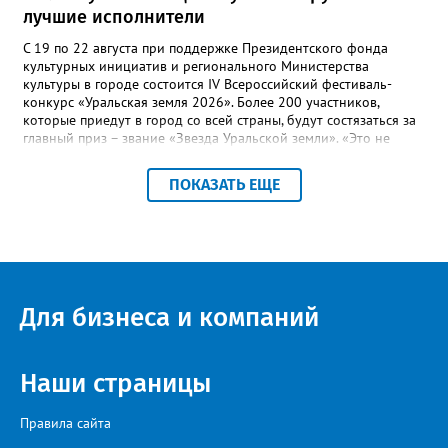
лучшие исполнители
С 19 по 22 августа при поддержке Президентского фонда
культурных инициатив и регионального Министерства
культуры в городе состоится IV Всероссийский фестиваль-
конкурс «Уральская земля 2026». Более 200 участников,
которые приедут в город со всей страны, будут состязаться за
главный приз – звание «Звезда Уральской земли». «Это не
просто конкурс, а четыре дня живого творчества:
прослушивания участников, мастер-классы от ведущих
ПОКАЗАТЬ ЕЩЕ
наставников, выступления победителей прошлых лет и
приглашённых артистов», - сообщает оргкомитет. Вход на все
фестивальные мероприятия будет свободным. В 2025 году в
фестивале участвовали 26 финалистов из городов
Челябинской, Свердловской, Курганской, Оренбургской
областей, Ханты-Мансийского автономного округа и
Республики Башкортостан. Приглашённой звездой стал
Для бизнеса и компаний
идейный вдохновитель, организатор фестиваля, эстрадный
певец, победитель главного патриотического конкурса страны
«Солдатский конверт», лауреат премии в области культуры и
искусства «Золотая лира», участник телевизионных проектов
Наши страницы
на Первом канале, обладатель звания «Голос страны» Алексей
Ковин.
Правила сайта