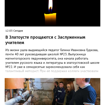
12:03 Сегодня
В Златоусте прощаются с Заслуженным
учителем
Из жизни ушла выдающийся педагог Галина Ивановна Гудкова,
почти 40 лет руководившая школой №23. Выпускница
магнитогорского педуниверситета, она начала работать
учителем русского языка и литературы в златоустовской школе
№22. И уже в семидесятые зарекомендовала себя как
талантливый методист. При её поддержке коллеги участвовали
в профессиональных конкурсах и добивались успехов.
«Благодаря её мудрому руководству в школе сформировался
сильный педагогический коллектив, объединённый общими
ценностями и любовью к своему делу. Для многих Галина
Ивановна навсегда останется не только талантливым
руководителем, но и настоящим Учителем с большой буквы», -
говорится в сообществе школы №23 во ВКонтакте. Свои
соболезнования семье Галины Ивановны выразил глава