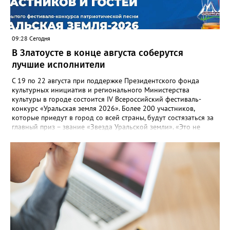
оперативно делиться информацией со всеми
заинтересованными – от поставщика тепла до конечных
потребителей.
09:28 Сегодня
В Златоусте в конце августа соберутся
лучшие исполнители
С 19 по 22 августа при поддержке Президентского фонда
культурных инициатив и регионального Министерства
культуры в городе состоится IV Всероссийский фестиваль-
конкурс «Уральская земля 2026». Более 200 участников,
которые приедут в город со всей страны, будут состязаться за
главный приз – звание «Звезда Уральской земли». «Это не
просто конкурс, а четыре дня живого творчества:
прослушивания участников, мастер-классы от ведущих
наставников, выступления победителей прошлых лет и
приглашённых артистов», - сообщает оргкомитет. Вход на все
фестивальные мероприятия будет свободным. В 2025 году в
фестивале участвовали 26 финалистов из городов
Челябинской, Свердловской, Курганской, Оренбургской
областей, Ханты-Мансийского автономного округа и
Республики Башкортостан. Приглашённой звездой стал
идейный вдохновитель, организатор фестиваля, эстрадный
певец, победитель главного патриотического конкурса страны