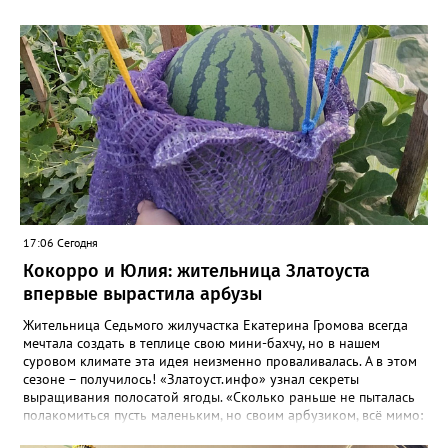
17:06 Сегодня
Кокорро и Юлия: жительница Златоуста
впервые вырастила арбузы
Жительница Седьмого жилучастка Екатерина Громова всегда
мечтала создать в теплице свою мини-бахчу, но в нашем
суровом климате эта идея неизменно проваливалась. А в этом
сезоне – получилось! «Златоуст.инфо» узнал секреты
выращивания полосатой ягоды. «Сколько раньше не пыталась
полакомиться пусть маленьким, но своим арбузиком, всё мимо:
вырастали до размера бобов и отваливались, - поделилась со