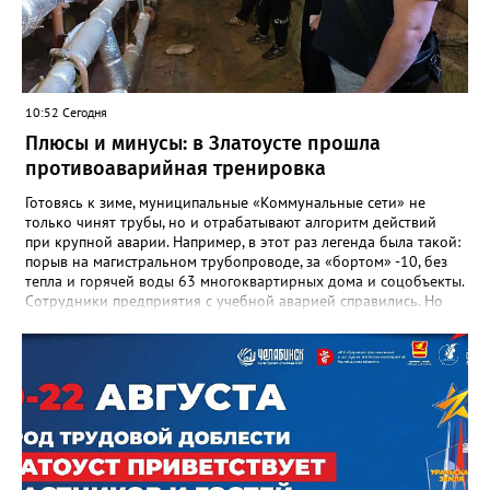
Златоуста Олег Решетников. «Её вклад зафиксирован в
важнейших документах школы, но главное - он остался в
людях: в тех учителях, которых она поддержала, в тех
учениках, которых она вдохновила. Заслуженный учитель РФ,
«Отличник народного просвещения», обладатель медали «За
10:52 Сегодня
доблестный труд», Галина Ивановна оставила не только
награды и документы, но и работающий, живой механизм
Плюсы и минусы: в Златоусте прошла
школы, который продолжает жить её принципами», - говорится
противоаварийная тренировка
в некрологе.
Готовясь к зиме, муниципальные «Коммунальные сети» не
только чинят трубы, но и отрабатывают алгоритм действий
при крупной аварии. Например, в этот раз легенда была такой:
порыв на магистральном трубопроводе, за «бортом» -10, без
тепла и горячей воды 63 многоквартирных дома и соцобъекты.
Сотрудники предприятия с учебной аварией справились. Но
участвовавшие в тренировке представители Госжилинспекции
отметили и недочёты. «Например, управляющие компании
несвоевременно приняли меры для предотвращения
“перемерзания” общей домовой тепловой сети
многоквартирного дома, отсутствовало взаимодействие с
ресурсоснабжающей организацией, ЕДДС и иными службами»,
— сообщила начальник Главного управления ГЖИ Ирина
Настенко. В следующий раз, рекомендовали в
Госжилинспекции, службы должны действовать слаженно. И