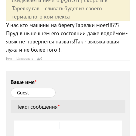
скидывает и ничего.[/QUOTE] Скоро и в
Тарелку гав... сливать будет из своего
термального комплекса
У нас кто машины на берегу Тарелки моет!!!???
Пруд в нынешнем его состоянии даже водоёмом-
язык не повернётся назвать!Так - высыхающая
лужа и не более того!!!
Имя
Цитировать
0
Ваше имя
*
Текст сообщения
*