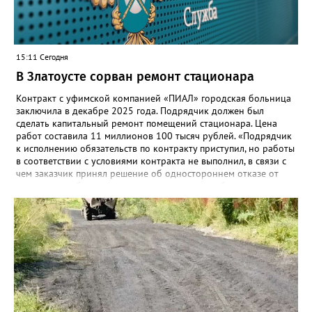
этом случае переход на ТОР станет вообще незаметным.
15:11 Сегодня
В Златоусте сорван ремонт стационара
Контракт с уфимской компанией «ПИАЛ» городская больница
заключила в декабре 2025 года. Подрядчик должен был
сделать капитальный ремонт помещений стационара. Цена
работ составила 11 миллионов 100 тысяч рублей. «Подрядчик
к исполнению обязательств по контракту приступил, но работы
в соответствии с условиями контракта не выполнил, в связи с
чем заказчик принял решение об одностороннем отказе от
исполнения обязательств по контракту», – сообщили в
Челябинском УФАС. Антимонопольная служба приняла
решение включить ООО «ПИАЛ» в реестр недобросовестных
поставщиков. В чёрном списке уфимский подрядчик будет два
года.