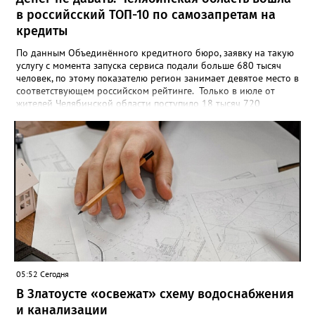
в российсский ТОП-10 по самозапретам на
кредиты
По данным Объединённого кредитного бюро, заявку на такую
услугу с момента запуска сервиса подали больше 680 тысяч
человек, по этому показателю регион занимает девятое место в
соответствующем российском рейтинге. Только в июле от
жителей Челябинской области поступило 18 тысяч 720
заявлений на установку ограничений и около 6700 — на их
снятие. В целом не давать им взаймы сегодня просят 543 с
лишним тысячи человек. Почти 89 тысяч за это время решили
запрет отозвать. При этом, утверждают аналитики бюро,
примерно каждый пятый из тех, кто установил самозапрет,
никогда кредиты не брал, столько же погасили долги недавно,
а больше половины имеют долговые обязательства сейчас.
05:52 Сегодня
В Златоусте «освежат» схему водоснабжения
и канализации