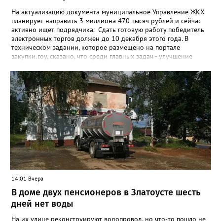
На актуализацию документа муниципальное Управление ЖКХ
планирует направить 3 миллиона 470 тысяч рублей и сейчас
активно ищет подрядчика. Сдать готовую работу победитель
электронных торгов должен до 10 декабря этого года. В
техническом задании, которое размещено на портале
закупки.гоу, сказано, что среди главных задач - улучшение
качества жизни и охраны здоровья златоустовцев и
повышение энергоэффективности систем. Кроме электронных
схем, исполнителю нужно разработать предложения по
строительству и реконструкции водоснабжения и канализации,
оценив размер вложений, а также представить перечень
бесхозных объектов и возможные сценарии развития этой
сферы городского хозяйства. В июне 2025 года
«Златоуст.инфо» сообщал о подобных торгах. Тогда цена
вопроса была почти в три раза выше - 9 миллионов 13 тысяч
486 рублей, а в списке работ была разработка электронной
системы ливнёвок.
14:01 Вчера
В доме двух пенсионеров в Златоусте шесть
дней нет воды
На их улице реконструируют водопровод, но что-то пошло не