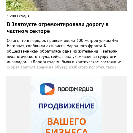
13:00 Сегодня
В Златоусте отремонтировали дорогу в
частном секторе
О том, что в порядок привели около 300 метров улицы 4-я
Нагорная, сообщили активисты Народного фронта. К
общественникам обратилась одна из жительниц – ветеран
педагогического труда, сейчас она ухаживает за супругом-
инвалидом. «Дорога годами была в критическом состоянии:
скорая тратила время на объезд разбитого полотна, такси
порой отказывались пробираться к домам, щадя подвеску, а
однажды реанимация не смогла добраться до больного.
Жители писали в администрацию города и другие инстанции,
пытались ремонтировать дорогу своими силами – всё тщетно»,
– рассказали в ОНФ. Общественники подчеркнули: именно
они добились, чтобы участок разровняли и отсыпали. Для
этого потребовалось обратиться в мэрию Златоуста.