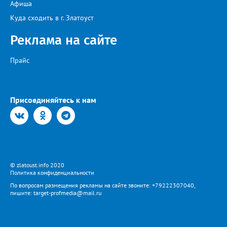
Афиша
Представитель «Водоснабжения» уверяет: предприятие делает
всё возможное, «чтобы завершить восстановительные работы в
Куда сходить в г. Златоуст
кратчайшие сроки». И благодарит за «терпение и понимание».
Когда будет восстановлена подача воды в дом №88 в
Реклама на сайте
комментарии не уточняется.
Прайс
Присоединяйтесь к нам
© zlatoust.info 2020
Политика конфиденциальности
По вопросам размещения рекламы на сайте звоните: +79222307040,
пишите: target-profmedia@mail.ru