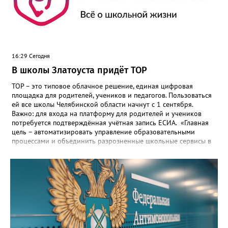
16:29 Сегодня
В школы Златоуста придёт ТОР
ТОР – это типовое облачное решение, единая цифровая
площадка для родителей, учеников и педагогов. Пользоваться
ей все школы Челябинской области начнут с 1 сентября.
Важно: для входа на платформу для родителей и учеников
потребуется подтверждённая учётная запись ЕСИА. «Главная
цель – автоматизировать управление образовательными
процессами и объединить разрозненные школьные сервисы в
одну безопасную государственную экосистему, - сообщили в
региональном министерстве образования. - Платформа ТОР
“Моя школа” объединит все школьные сервисы в единую
безопасную государственную экосистему. Предполагается, что
переход пройдёт максимально комфортно для пользователей».
Привычные функции - оценки, расписание, домашние задания,
связь с учителями, знакомые пользователям экосистемы
«Госуслуги Моя школа», не просто сохранятся, они будут
собраны в одном месте, подчеркнули в ведомстве. Причём в