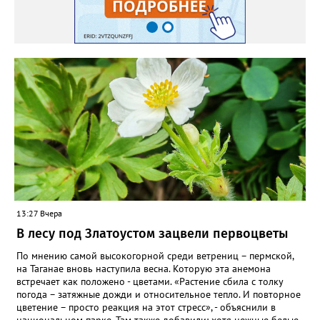
пошли на наращивание корневой системы. А со второго года
пусть лаванда цветёт во всю силу! Фото: Екатерина Бойко,
специально для «Златоуст.инфо». Обсуждение новости здесь
ВКОНТАКТЕ https://vk.com/newszlatoust74
13:27 Вчера
В лесу под Златоустом зацвели первоцветы
По мнению самой высокогорной среди ветрениц – пермской,
на Таганае вновь наступила весна. Которую эта анемона
встречает как положено - цветами. «Растение сбила с толку
погода – затяжные дожди и относительное тепло. И повторное
цветение – просто реакция на этот стресс», - объяснили в