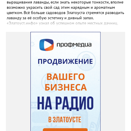
выращивания лаванды, если знать некоторые тонкости, вполне
возможно украсить свой сад этим нарядным и ароматным
цветком. Всё больше садоводов Златоуста стремятся разводить
лаванду за её особую эстетику и дивный запах.
«Златоуст.инфо» узнал об успешном опыте местных дачниц.
«Я вырастила лаванду нежно-сиреневого красивого цвета из
семян (на фото), - отметила «Златоуст.инфо» хозяйка частного
дома Екатерина Бойко. – Посадила вдоль забора, потому что
низины этот цветок не любит. Вот уже второй год растет и
радует меня. Соседи просят саженцы: аромат и до них
доносится. В конце лета собираю лаванду в пучки, сушу –
получаются букеты и саше одновременно. Лаванда широко
используется и в кулинарии». Семена, отметила собеседница
нашего портала, у неё были сорта «Вознесенская узколистная».
Только она хорошо зимует без укрытия. Всхожесть оказалась
на удивление хорошей: из пяти семян из каждой пачки четыре
взошли даже без стратификации. После покупки (по весне)
садовод советует сразу убрать семена в холодильник на два
месяца, а место посадки - мульчировать мелкой корой. Семена
самосевом в ней отлично прорастают. Если иногда срезать
сухие цветы и стряхивать семена вокруг куртины, лаванда
весной прорастет сама. Ещё один секрет – этот символ
Прованса не любит «вкусную» почву. Добавляйте в посадочную
яму гравий и песок – требуется хороший дренаж. В первый год
Екатерина рекомендует цветы убирать, чтобы силы куста