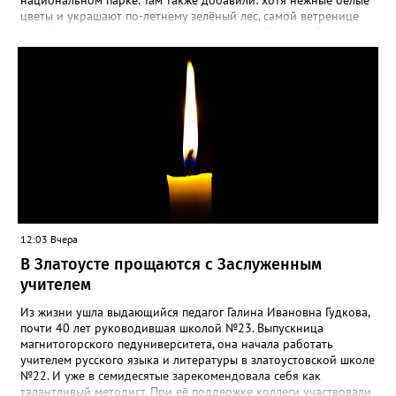
национальном парке. Там также добавили: хотя нежные белые
цветы и украшают по-летнему зелёный лес, самой ветренице
такой «рецидив» пользы не приносит, а наоборот, забирает
силы перед долгой зимовкой.
12:03 Вчера
В Златоусте прощаются с Заслуженным
учителем
Из жизни ушла выдающийся педагог Галина Ивановна Гудкова,
почти 40 лет руководившая школой №23. Выпускница
магнитогорского педуниверситета, она начала работать
учителем русского языка и литературы в златоустовской школе
№22. И уже в семидесятые зарекомендовала себя как
талантливый методист. При её поддержке коллеги участвовали