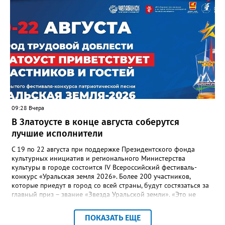
отметили и недочёты. «Например, управляющие компании
несвоевременно приняли меры для предотвращения
“перемерзания” общей домовой тепловой сети
многоквартирного дома, отсутствовало взаимодействие с
ресурсоснабжающей организацией, ЕДДС и иными службами»,
— сообщила начальник Главного управления ГЖИ Ирина
Настенко. В следующий раз, рекомендовали в
Госжилинспекции, службы должны действовать слаженно. И
оперативно делиться информацией со всеми
заинтересованными – от поставщика тепла до конечных
потребителей.
09:28 Вчера
В Златоусте в конце августа соберутся
лучшие исполнители
С 19 по 22 августа при поддержке Президентского фонда
культурных инициатив и регионального Министерства
культуры в городе состоится IV Всероссийский фестиваль-
конкурс «Уральская земля 2026». Более 200 участников,
которые приедут в город со всей страны, будут состязаться за
главный приз – звание «Звезда Уральской земли». «Это не
просто конкурс, а четыре дня живого творчества:
прослушивания участников, мастер-классы от ведущих
ПОКАЗАТЬ ЕЩЕ
наставников, выступления победителей прошлых лет и