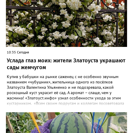
10:35 Сегодня
Услада глаз моих: жители Златоуста украшают
сады жемчугом
Купив у бабушки на рынке саженец с не особенно звучным
названием «чубушник», жительница одного из посёлков
Златоуста Валентина Ульяненко и не подозревала, какой
роскошный куст украсит её сад. А аромат – слаще, чем у
жасмина! «Златоуст.инфо» узнал особенности ухода за этим
кустарником. «Всем своим подругам и коллегам посоветовала
непременно посадить чубушник, и его становится в нашем
городе всё больше, - рассказала нашему порталу Валентина. – У
меня растёт, на мой взгляд, самый красивый сорт – «Жемчуг».
Моему кусту (на фото) четыре года, достаточно компактный.
Махровые цветки - диаметром шесть сантиметров. Цветёт в