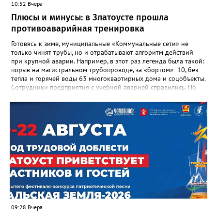
10:52 Вчера
доблестный труд», Галина Ивановна оставила не только
награды и документы, но и работающий, живой механизм
Плюсы и минусы: в Златоусте прошла
школы, который продолжает жить её принципами», - говорится
противоаварийная тренировка
в некрологе.
Готовясь к зиме, муниципальные «Коммунальные сети» не
только чинят трубы, но и отрабатывают алгоритм действий
при крупной аварии. Например, в этот раз легенда была такой:
порыв на магистральном трубопроводе, за «бортом» -10, без
тепла и горячей воды 63 многоквартирных дома и соцобъекты.
Сотрудники предприятия с учебной аварией справились. Но
участвовавшие в тренировке представители Госжилинспекции
отметили и недочёты. «Например, управляющие компании
несвоевременно приняли меры для предотвращения
“перемерзания” общей домовой тепловой сети
многоквартирного дома, отсутствовало взаимодействие с
ресурсоснабжающей организацией, ЕДДС и иными службами»,
— сообщила начальник Главного управления ГЖИ Ирина
Настенко. В следующий раз, рекомендовали в
Госжилинспекции, службы должны действовать слаженно. И
оперативно делиться информацией со всеми
заинтересованными – от поставщика тепла до конечных
потребителей.
09:28 Вчера