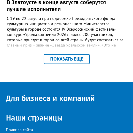
В Златоусте в конце августа соберутся
лучшие исполнители
С 19 по 22 августа при поддержке Президентского фонда
культурных инициатив и регионального Министерства
культуры в городе состоится IV Всероссийский фестиваль-
конкурс «Уральская земля 2026». Более 200 участников,
которые приедут в город со всей страны, будут состязаться за
главный приз – звание «Звезда Уральской земли». «Это не
просто конкурс, а четыре дня живого творчества:
прослушивания участников, мастер-классы от ведущих
ПОКАЗАТЬ ЕЩЕ
наставников, выступления победителей прошлых лет и
приглашённых артистов», - сообщает оргкомитет. Вход на все
фестивальные мероприятия будет свободным. В 2025 году в
фестивале участвовали 26 финалистов из городов
Челябинской, Свердловской, Курганской, Оренбургской
областей, Ханты-Мансийского автономного округа и
Республики Башкортостан. Приглашённой звездой стал
Для бизнеса и компаний
идейный вдохновитель, организатор фестиваля, эстрадный
певец, победитель главного патриотического конкурса страны
«Солдатский конверт», лауреат премии в области культуры и
искусства «Золотая лира», участник телевизионных проектов
Наши страницы
на Первом канале, обладатель звания «Голос страны» Алексей
Ковин.
Правила сайта