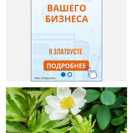
нашего портала, у неё были сорта «Вознесенская узколистная».
Только она хорошо зимует без укрытия. Всхожесть оказалась
на удивление хорошей: из пяти семян из каждой пачки четыре
взошли даже без стратификации. После покупки (по весне)
садовод советует сразу убрать семена в холодильник на два
месяца, а место посадки - мульчировать мелкой корой. Семена
самосевом в ней отлично прорастают. Если иногда срезать
сухие цветы и стряхивать семена вокруг куртины, лаванда
весной прорастет сама. Ещё один секрет – этот символ
Прованса не любит «вкусную» почву. Добавляйте в посадочную
яму гравий и песок – требуется хороший дренаж. В первый год
Екатерина рекомендует цветы убирать, чтобы силы куста
пошли на наращивание корневой системы. А со второго года
пусть лаванда цветёт во всю силу! Фото: Екатерина Бойко,
специально для «Златоуст.инфо». Обсуждение новости здесь
ВКОНТАКТЕ https://vk.com/newszlatoust74