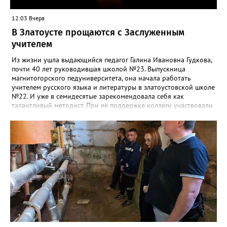
12:03 Вчера
В Златоусте прощаются с Заслуженным
учителем
Из жизни ушла выдающийся педагог Галина Ивановна Гудкова,
почти 40 лет руководившая школой №23. Выпускница
магнитогорского педуниверситета, она начала работать
учителем русского языка и литературы в златоустовской школе
№22. И уже в семидесятые зарекомендовала себя как
талантливый методист. При её поддержке коллеги участвовали
в профессиональных конкурсах и добивались успехов.
«Благодаря её мудрому руководству в школе сформировался
сильный педагогический коллектив, объединённый общими
ценностями и любовью к своему делу. Для многих Галина
Ивановна навсегда останется не только талантливым
руководителем, но и настоящим Учителем с большой буквы», -
говорится в сообществе школы №23 во ВКонтакте. Свои
соболезнования семье Галины Ивановны выразил глава
Златоуста Олег Решетников. «Её вклад зафиксирован в
важнейших документах школы, но главное - он остался в
людях: в тех учителях, которых она поддержала, в тех
учениках, которых она вдохновила. Заслуженный учитель РФ,
«Отличник народного просвещения», обладатель медали «За