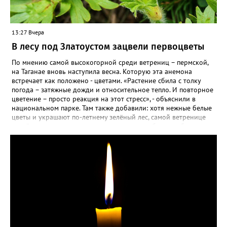
13:27 Вчера
В лесу под Златоустом зацвели первоцветы
По мнению самой высокогорной среди ветрениц – пермской,
на Таганае вновь наступила весна. Которую эта анемона
встречает как положено - цветами. «Растение сбила с толку
погода – затяжные дожди и относительное тепло. И повторное
цветение – просто реакция на этот стресс», - объяснили в
национальном парке. Там также добавили: хотя нежные белые
цветы и украшают по-летнему зелёный лес, самой ветренице
такой «рецидив» пользы не приносит, а наоборот, забирает
силы перед долгой зимовкой.