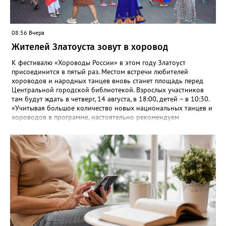
08:56 Вчера
Жителей Златоуста зовут в хоровод
К фестивалю «Хороводы России» в этом году Златоуст
присоединится в пятый раз. Местом встречи любителей
хороводов и народных танцев вновь станет площадь перед
Центральной городской библиотекой. Взрослых участников
там будут ждать в четверг, 14 августа, в 18:00, детей – в 10:30.
«Учитывая большое количество новых национальных танцев и
хороводов в программе, настоятельно рекомендуем
познакомиться с ними на репетициях, которые пройдут 6
(четверг) и 11 (вторник) августа в 18:00 на той же площади, -
сообщают организаторы. И добавляют: - Репетиции состоятся в
любую погоду! Если не на открытом воздухе, то в большом
зале на 5-ом этаже». Праздники для детей и взрослых в этом
году будут объединены общим названием «Златоустовский
народ, вставай в единый хоровод!».