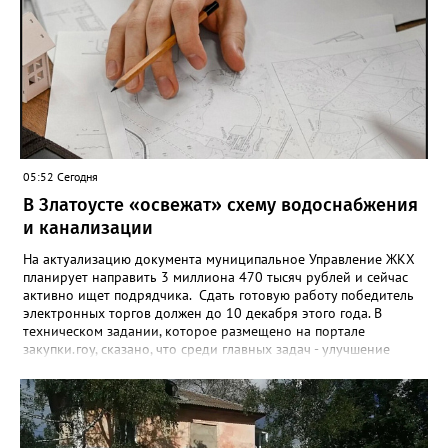
05:52 Сегодня
В Златоусте «освежат» схему водоснабжения
и канализации
На актуализацию документа муниципальное Управление ЖКХ
планирует направить 3 миллиона 470 тысяч рублей и сейчас
активно ищет подрядчика. Сдать готовую работу победитель
электронных торгов должен до 10 декабря этого года. В
техническом задании, которое размещено на портале
закупки.гоу, сказано, что среди главных задач - улучшение
качества жизни и охраны здоровья златоустовцев и
повышение энергоэффективности систем. Кроме электронных
схем, исполнителю нужно разработать предложения по
строительству и реконструкции водоснабжения и канализации,
оценив размер вложений, а также представить перечень