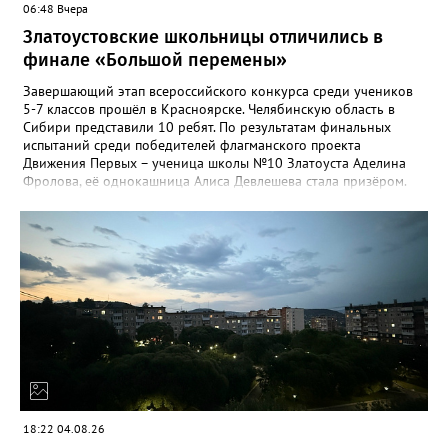
06:48 Вчера
Златоустовские школьницы отличились в
финале «Большой перемены»
Завершающий этап всероссийского конкурса среди учеников
5-7 классов прошёл в Красноярске. Челябинскую область в
Сибири представили 10 ребят. По результатам финальных
испытаний среди победителей флагманского проекта
Движения Первых – ученица школы №10 Златоуста Аделина
Фролова, её однокашница Алиса Девлешева стала призёром.
«Церемония закрытия финала прошла в Сибирском
федеральном университете с участием Президента Российской
Федерации Владимира Путина, который поздравил участников
с успешным завершением конкурса и отметил значимость
проекта для развития талантливой молодёжи», - сообщили в
Движении Первых Златоуста. Победителей Всероссийского
конкурса «Большая перемена» ждёт многодневное
«Путешествие мечты» на специальном поезде РЖД по
маршруту Москва-Владивосток с остановками на Байкале и
космодроме Байконур, а также в крупных городах по дороге.
18:22 04.08.26