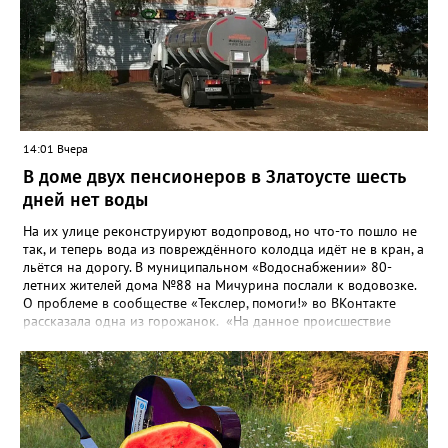
бесхозных объектов и возможные сценарии развития этой
сферы городского хозяйства. В июне 2025 года
«Златоуст.инфо» сообщал о подобных торгах. Тогда цена
вопроса была почти в три раза выше - 9 миллионов 13 тысяч
486 рублей, а в списке работ была разработка электронной
системы ливнёвок.
14:01 Вчера
В доме двух пенсионеров в Златоусте шесть
дней нет воды
На их улице реконструируют водопровод, но что-то пошло не
так, и теперь вода из повреждённого колодца идёт не в кран, а
льётся на дорогу. В муниципальном «Водоснабжении» 80-
летних жителей дома №88 на Мичурина послали к водовозке.
О проблеме в сообществе «Текслер, помоги!» во ВКонтакте
рассказала одна из горожанок. «На данное происшествие
аварийная бригада до сих пор не приехала, и по словам
гл.инженера Шепелева А.Н. из обслуживающей организации
МУП ЗГО "Златоустовское Водоснабжение" ул. Островского, 7,
никакие работы по восстановлению подачи воды в дом
проводиться не будут. Вот уже шесть дней пенсионеры без
воды!», - пишет возмущённая женщина (стиль, орфография и
пунктуация авторские). Под обращением есть комментарий