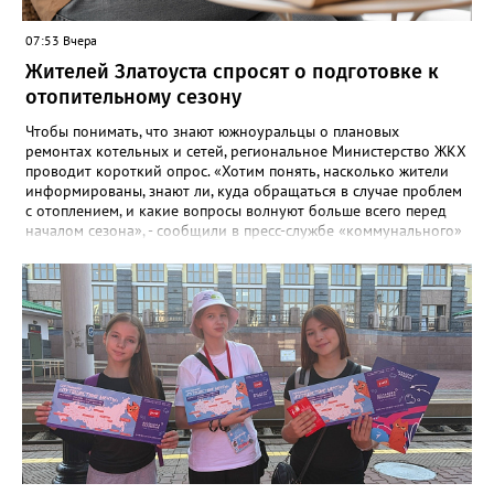
07:53 Вчера
Жителей Златоуста спросят о подготовке к
отопительному сезону
Чтобы понимать, что знают южноуральцы о плановых
ремонтах котельных и сетей, региональное Министерство ЖКХ
проводит короткий опрос. «Хотим понять, насколько жители
информированы, знают ли, куда обращаться в случае проблем
с отоплением, и какие вопросы волнуют больше всего перед
началом сезона», - сообщили в пресс-службе «коммунального»
ведомства. В анкете, с которой ознакомился «Златоуст.инфо»,
6 вопросов. Южноуральцам, например, предлагают поделиться
опасениями, мучающими их накануне зимы. Среди вариантов:
своевременное начало отопительного сезона, температура в
квартире, возможные аварии и перебои, размер платы за
отопление. А также поставить оценку работе управляющей
компании – в диапазоне от «Безусловно хорошо» до
«Безусловно плохо». «Опрос займет всего пару минут, но ваши
ответы помогут обратить внимание на темы, которые
действительно важны для людей», - утверждают в
министерстве.